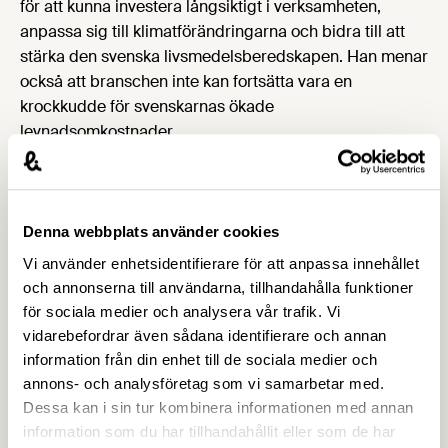
för att kunna investera långsiktigt i verksamheten,
anpassa sig till klimatförändringarna och bidra till att
stärka den svenska livsmedelsberedskapen. Han menar
också att branschen inte kan fortsätta vara en
krockkudde för svenskarnas ökade
levnadsomkostnader.
– Megatrender i form av ett varmare klimat, en växande
global befolkning och ökande geopolitisk oro pekar alla
mot samma slutsats – lågpriseran för livsmedel är över.
Framöver kommer maten med stor sannolikhet att ta en
Denna webbplats använder cookies
större andel av vår inkomst i anspråk. Det är ingen
Vi använder enhetsidentifierare för att anpassa innehållet
önskvärd utveckling, men vi möter den bättre genom att
och annonserna till användarna, tillhandahålla funktioner
acceptera den och förbereda oss, än om vi fortsätter att
för sociala medier och analysera vår trafik. Vi
blunda för verkligheten, säger Carl Eckerdal.
vidarebefordrar även sådana identifierare och annan
För mer information
information från din enhet till de sociala medier och
annons- och analysföretag som vi samarbetar med.
Dessa kan i sin tur kombinera informationen med annan
Carl Eckerdal
information som du har tillhandahållit eller som de har