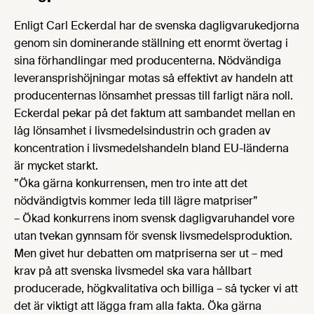
Enligt Carl Eckerdal har de svenska dagligvarukedjorna
genom sin dominerande ställning ett enormt övertag i
sina förhandlingar med producenterna. Nödvändiga
leveransprishöjningar motas så effektivt av handeln att
producenternas lönsamhet pressas till farligt nära noll.
Eckerdal pekar på det faktum att sambandet mellan en
låg lönsamhet i livsmedelsindustrin och graden av
koncentration i livsmedelshandeln bland EU-länderna
är mycket starkt.
”Öka gärna konkurrensen, men tro inte att det
nödvändigtvis kommer leda till lägre matpriser”
– Ökad konkurrens inom svensk dagligvaruhandel vore
utan tvekan gynnsam för svensk livsmedelsproduktion.
Men givet hur debatten om matpriserna ser ut – med
krav på att svenska livsmedel ska vara hållbart
producerade, högkvalitativa och billiga – så tycker vi att
det är viktigt att lägga fram alla fakta. Öka gärna