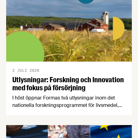
2 JULI 2026
Utlysningar: Forskning och Innovation
med fokus på försörjning
I höst öppnar Formas två utlysningar inom det
nationella forskningsprogrammet för livsmedel,
NFP Livs. Inriktningarna är "hållbara och robusta
försörjningsvägar" samt "hållbara insatsvaror för
en motståndskraftig livsmedelsförsörjning", och
båda syftar till att bana väg för innovationer som