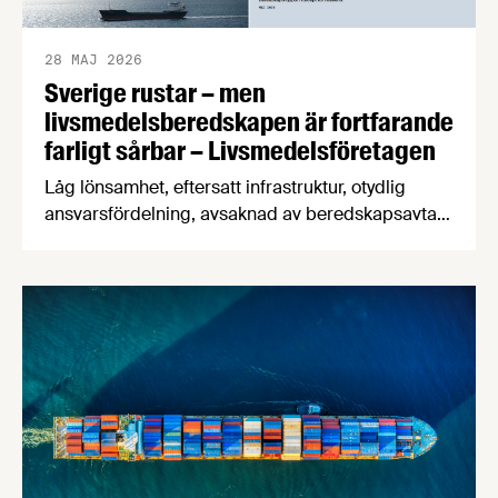
28 MAJ 2026
Sverige rustar – men
livsmedelsberedskapen är fortfarande
farligt sårbar – Livsmedelsföretagen
Låg lönsamhet, eftersatt infrastruktur, otydlig
ansvarsfördelning, avsaknad av beredskapsavtal
och osäkra handelsvägar hotar Sveriges förmåga
att försörja befolkningen med mat vid kris och
krig. Det visar en ny beredskapsrapport från
Livsmedelsföretagen som också konstaterar att
produktionen av svenska livsmedel minskar i en
tid när produktionen måste öka för att stärka
beredskapen.