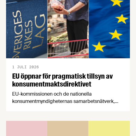
stärker Sveriges livsmedelsförsörjning.
1 JULI 2026
EU öppnar för pragmatisk tillsyn av
konsumentmaktsdirektivet
EU-kommissionen och de nationella
konsumentmyndigheternas samarbetsnätverk,
CPC-nätverket, har kommit med en gemensam
förståelse om införandet av det nya
konsumentmaktsdirektivet. Livsmedelsföretagen
välkomnar att det på EU-nivå nu formellt erkänns