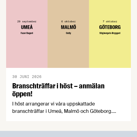
att införandet av direktivet skapar betydande
praktiska problem för företag.
30 JUNI 2026
Branschträffar i höst – anmälan
öppen!
I höst arrangerar vi våra uppskattade
branschträffar i Umeå, Malmö och Göteborg.
Livsmedelsföretagens experter kommer att
informera om aktuella frågor samtidigt som du
kan träffa branschkollegor och utbyta