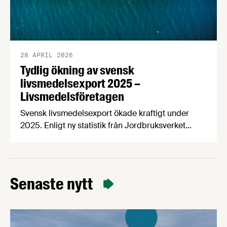
28 APRIL 2026
Tydlig ökning av svensk
livsmedelsexport 2025 –
Livsmedelsföretagen
Svensk livsmedelsexport ökade kraftigt under
2025. Enligt ny statistik från Jordbruksverket
uppgick exporten till 93 miljarder kronor, vilket
motsvarar en ökning med 10 miljarder kronor eller
12 procent jämfört med året innan. Samtidigt ökar
handelsunderskottet, vilket tyder på att
Senaste nytt
exportpotentialen inte tillvaratas fullt ut.