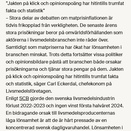
”Jakten på klick och opinionspoäng har hitintills trumfat
fakta och statistik”
– Stora delar av debatten om matprisinflationen är
tidvis frikopplad från verkligheten. De senaste årens
stora prisökningar beror på omvärldsförhållanden som
aktörerna i livsmedelsbranschen inte råder över.
Samtidigt som matpriserna har ökat har lönsamheten i
branschen minskat. Trots detta fortsätter vissa politiker
och opinionsbildare påstå att branschen både orsakar
prisökningarna och tjänar stora pengar på dem. Jakten
på klick och opinionspoäng har hitintills trumfat fakta
och statistik, säger Carl Eckerdal, chefekonom på
Livsmedelsföretagen.
Enligt
SCB
gjorde den svenska livsmedelsindustrin
förlust 2022–2023 och ingen vinst första halvåret 2024.
En bidragande orsak till livsmedelsproducenternas
låga lönsamhet är att de är hårt pressade av en
koncentrerad svensk dagligvaruhandel. Lönsamheten i