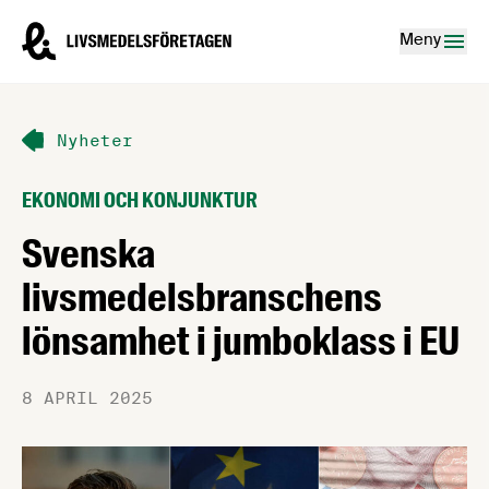
Hoppa till innehåll
Livsmedelsföretagen – till startsidan
Meny
Nyheter
EKONOMI OCH KONJUNKTUR
Svenska
livsmedelsbranschens
lönsamhet i jumboklass i EU
8 APRIL 2025