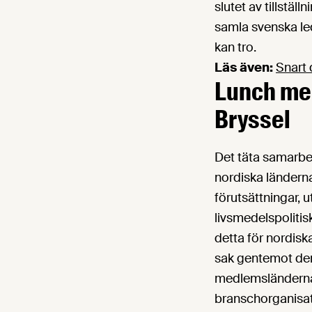
slutet av tillställ
samla svenska le
kan tro.
Läs även:
Snart 
Lunch med
Bryssel
Det täta samarbe
nordiska länderna 
förutsättningar,
livsmedelspolitisk
detta för nordis
sak gentemot den
medlemsländernas
branschorganisat