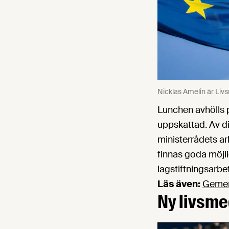
Nicklas Amelin är Liv
Lunchen avhölls 
uppskattad. Av di
ministerrådets ar
finnas goda möjli
lagstiftningsarbe
Läs även:
Gemen
Ny livsme