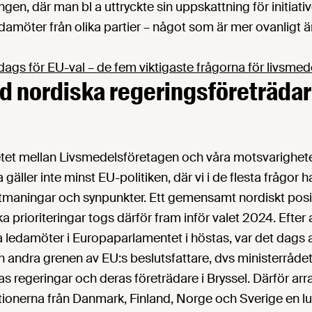
ningen, där man bl a uttryckte sin uppskattning för initiativ
damöter från olika partier – något som är mer ovanligt
dags för EU-val – de fem viktigaste frågorna för livsmed
 nordiska regeringsföreträdar
tet mellan Livsmedelsföretagen och våra motsvarighete
gäller inte minst EU-politiken, där vi i de flesta frågor h
 utmaningar och synpunkter. Ett gemensamt nordiskt po
a prioriteringar togs därför fram inför valet 2024. Efter 
ka ledamöter i Europaparlamentet i höstas, var det dags
 andra grenen av EU:s beslutsfattare, dvs ministerråde
 regeringar och deras företrädare i Bryssel. Därför arr
ionerna från Danmark, Finland, Norge och Sverige en lu