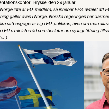
ntationskontor i Bryssel den 29 januari.
 Norge inte är EU-medlem, så innebär EES-avtalet att E
tning gäller även i Norge. Norska regeringen har därme
ika sätt engagerar sig i EU-politiken, även om man alltså 
na i EU:s ministerråd som beslutar om ny lagstiftning ti
et.)