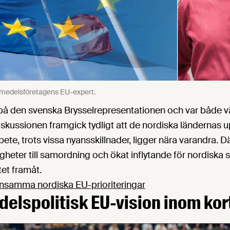
smedelsföretagens EU-expert.
på den svenska Brysselrepresentationen och var både v
skussionen framgick tydligt att de nordiska ländernas u
bete, trots vissa nyansskillnader, ligger nära varandra. 
gheter till samordning och ökat inflytande för nordiska 
tet framåt.
samma nordiska EU-prioriteringar
delspolitisk EU-vision inom kor