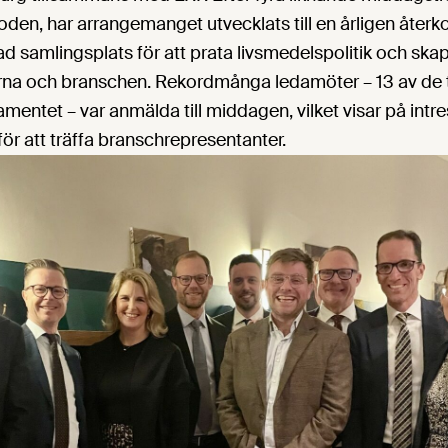
oden, har arrangemanget utvecklats till en årligen åt
 samlingsplats för att prata livsmedelspolitik och ska
na och branschen. Rekordmånga ledamöter – 13 av de t
amentet – var anmälda till middagen, vilket visar på intr
ör att träffa branschrepresentanter.