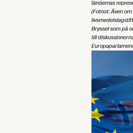
ländernas represe
(Fotnot: Även om
livsmedelslagstif
Bryssel som på ol
till diskussioner
Europaparlament