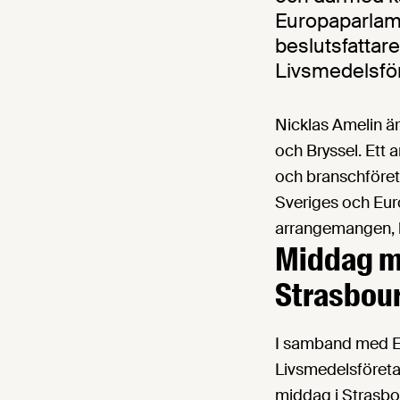
Europaparlame
beslutsfattar
Livsmedelsför
Nicklas Amelin ä
och Bryssel. Ett a
och branschföretr
Sveriges och Eur
arrangemangen, b
Middag m
Strasbou
I samband med Eur
Livsmedelsföretag
middag i Strasbo