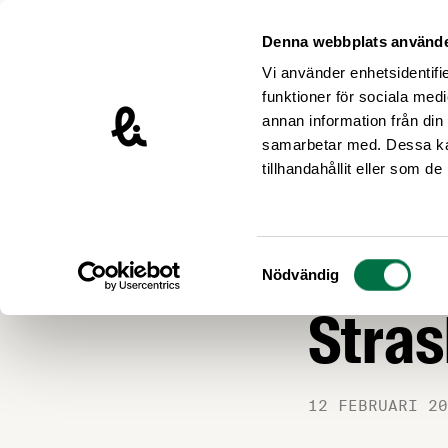
Hoppa till innehåll
Livsmedelsföretagen – till startsidan
Denna webbplats använde
Vi använder enhetsidentifie
funktioner för sociala medi
annan information från din
samarbetar med. Dessa kan
Nyheter
tillhandahållit eller som d
LIVSMEDEL OCH L
Träff
Samtyckesval
Nödvändig
Stras
12 FEBRUARI 20