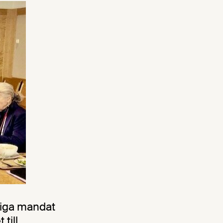
riga mandat
till