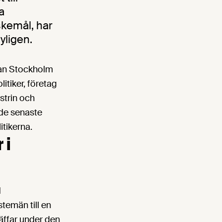
a
skemål, har
yligen.
lan Stockholm
litiker, företag
strin och
 de senaste
tikerna.
 i
d
temän till en
äffar under den