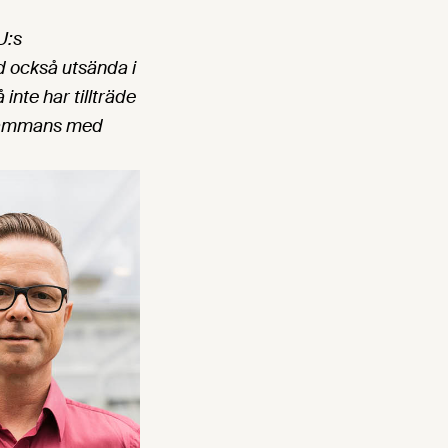
U:s
d också utsända i
inte har tillträde
llsammans med