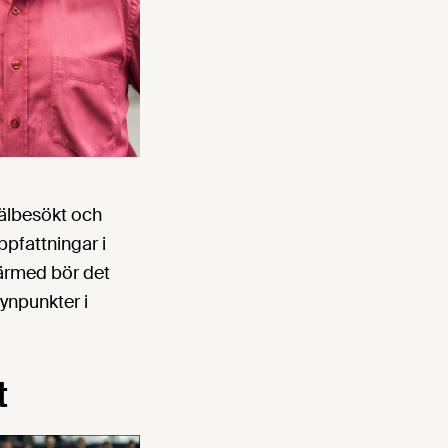
älbesökt och
ppfattningar i
Därmed bör det
synpunkter i
t