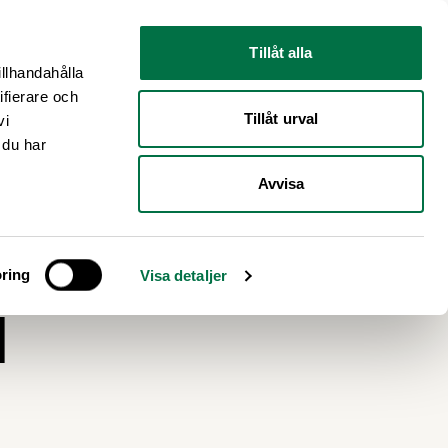
Nyhetsrum
Om oss
Tillåt alla
illhandahålla
ifierare och
Tillåt urval
vi
 du har
Avvisa
r i
ring
Visa detaljer
l