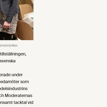
amentariker.
llställningen,
a svenska
terade under
seledamöter som
edelsindustrins
och Moderaternas
nsamt tacktal vid