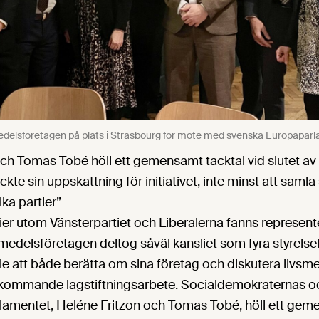
edelsföretagen på plats i Strasbourg för möte med svenska Europaparl
ch Tomas Tobé höll ett gemensamt tacktal vid slutet av ti
ckte sin uppskattning för initiativet, inte minst att saml
ika partier”
rtier utom Vänsterpartiet och Liberalerna fanns represen
vsmedelsföretagen deltog såväl kansliet som fyra styrel
älle att både berätta om sina företag och diskutera livsm
ör kommande lagstiftningsarbete. Socialdemokraternas 
rlamentet, Heléne Fritzon och Tomas Tobé, höll ett geme