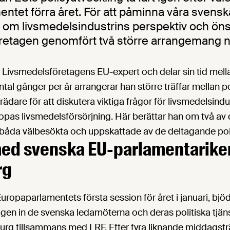
ntet förra året. För att påminna våra svensk
e om livsmedelsindustrins perspektiv och ön
etagen genomfört två större arrangemang n
r Livsmedelsföretagens EU-expert och delar sin tid mel
ntal gånger per år arrangerar han större träffar mellan po
ädare för att diskutera viktiga frågor för livsmedelsindu
opas livsmedelsförsörjning. Här berättar han om två av
åda välbesökta och uppskattade av de deltagande poli
ed svenska EU-parlamentariker
rg
opaparlamentets första session för året i januari, bjö
en in de svenska ledamöterna och deras politiska tjäns
urg tillsammans med LRF. Efter fyra liknande middagstr