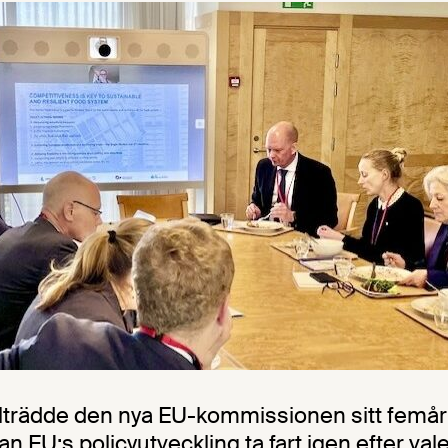
llträdde den nya EU-kommissionen sitt femå
 EU:s policyutveckling ta fart igen efter valet 