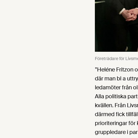
Företrädare för Livsm
”Heléne Fritzon o
där man bl a uttry
ledamöter från ol
Alla politiska pa
kvällen. Från Li
därmed fick tillf
prioriteringar f
gruppledare i pa