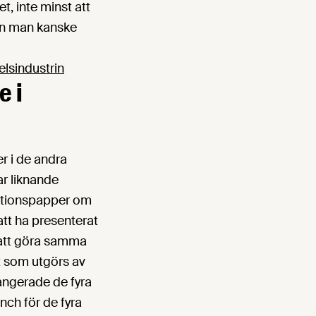
et, inte minst att
 än man kanske
elsindustrin
e i
r i de andra
ar liknande
sitionspapper om
att ha presenterat
 att göra samma
t som utgörs av
angerade de fyra
nch för de fyra