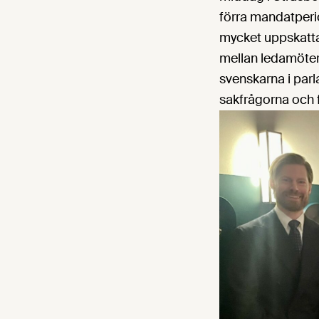
förra mandatperi
mycket uppskattad
mellan ledamöter
svenskarna i parl
sakfrågorna och f