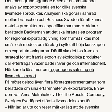
Den mest grundläggande delen är en omfattande
analys av exportpotentialen för olika svenska
livsmedelsprodukter. Analysen ska göras i samråd
mellan branschen och Business Sweden för att kunna
matcha produkter mot specifika marknader. Vidare
berättade Backteman att det ska inrättas ett program
för regional exportrådgivning som främst riktas mot
små- och medelstora företag i syfte att höja kunskapen
om exportutmaningarna. Därtill ska det tas fram en
strategi för att främja export av ekologiska produkter,
där efterfrågan växer både i Sverige och internationellt.
Här kan du läsa mer om
regeringens satsning på
livsmedelsexport
.
På mötet deltog även flera företagsrepresentanter som
berättade om sina erfarenheter av exportarbete, En av
dem var Anna Malmhake, vd för The Absolut Company,
Sveriges överlägset största livsmedelsexportör.
– När jag är ute och reser märker jag att de svenska