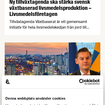
Ny tillväxtagenda ska stärka svensk
växtbaserad livsmedelsproduktion –
Livsmedelsföretagen
Tillväxtagenda Växtbaserat är ett gemensamt
initiativ för hela livsmedelskedjan från jord till
bord. Agendan visar att Sverige kan stärka
produktionen av växtbaserade livsmedel, öka
självförsörjningen och skapa nya jobb och
exportmöjligheter.
Denna webbplats använder cookies