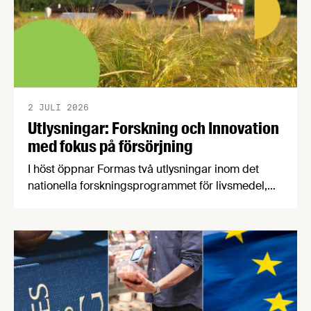
2 JULI 2026
Utlysningar: Forskning och Innovation
med fokus på försörjning
I höst öppnar Formas två utlysningar inom det
nationella forskningsprogrammet för livsmedel,
NFP Livs. Inriktningarna är "hållbara och robusta
försörjningsvägar" samt "hållbara insatsvaror för
en motståndskraftig livsmedelsförsörjning", och
båda syftar till att bana väg för innovationer som
stärker Sveriges livsmedelsförsörjning.