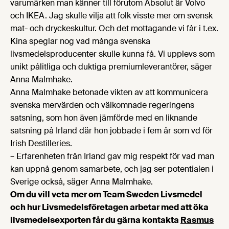
varumärken man känner till förutom Absolut är Volvo
och IKEA. Jag skulle vilja att folk visste mer om svensk
mat- och dryckeskultur. Och det mottagande vi får i t.ex.
Kina speglar nog vad många svenska
livsmedelsproducenter skulle kunna få. Vi upplevs som
unikt pålitliga och duktiga premiumleverantörer, säger
Anna Malmhake.
Anna Malmhake betonade vikten av att kommunicera
svenska mervärden och välkomnade regeringens
satsning, som hon även jämförde med en liknande
satsning på Irland där hon jobbade i fem år som vd för
Irish Destilleries.
– Erfarenheten från Irland gav mig respekt för vad man
kan uppnå genom samarbete, och jag ser potentialen i
Sverige också, säger Anna Malmhake.
Om du vill veta mer om Team Sweden Livsmedel
och hur Livsmedelsföretagen arbetar med att öka
livsmedelsexporten får du gärna kontakta
Rasmus