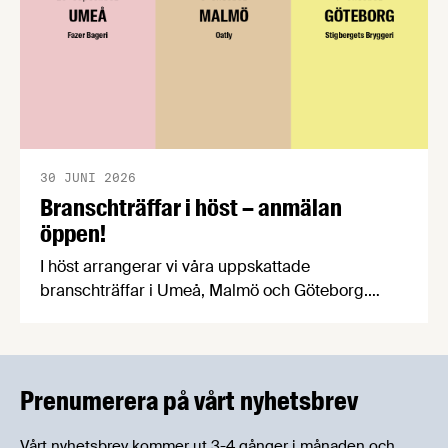
30 JUNI 2026
Branschträffar i höst – anmälan
öppen!
I höst arrangerar vi våra uppskattade
branschträffar i Umeå, Malmö och Göteborg.
Livsmedelsföretagens experter kommer att
informera om aktuella frågor samtidigt som du
kan träffa branschkollegor och utbyta
erfarenheter.
Prenumerera på vårt nyhetsbrev
Vårt nyhetsbrev kommer ut 3-4 gånger i månaden och