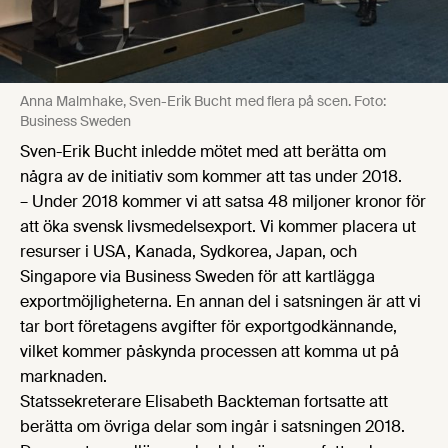
Anna Malmhake, Sven-Erik Bucht med flera på scen. Foto:
Business Sweden
Sven-Erik Bucht inledde mötet med att berätta om
några av de initiativ som kommer att tas under 2018.
– Under 2018 kommer vi att satsa 48 miljoner kronor för
att öka svensk livsmedelsexport. Vi kommer placera ut
resurser i USA, Kanada, Sydkorea, Japan, och
Singapore via Business Sweden för att kartlägga
exportmöjligheterna. En annan del i satsningen är att vi
tar bort företagens avgifter för exportgodkännande,
vilket kommer påskynda processen att komma ut på
marknaden.
Statssekreterare Elisabeth Backteman fortsatte att
berätta om övriga delar som ingår i satsningen 2018.