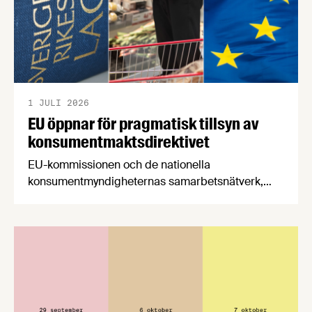
1 JULI 2026
EU öppnar för pragmatisk tillsyn av
konsumentmaktsdirektivet
EU-kommissionen och de nationella
konsumentmyndigheternas samarbetsnätverk,
CPC-nätverket, har kommit med en gemensam
förståelse om införandet av det nya
konsumentmaktsdirektivet. Livsmedelsföretagen
välkomnar att det på EU-nivå nu formellt erkänns
att införandet av direktivet skapar betydande
praktiska problem för företag.