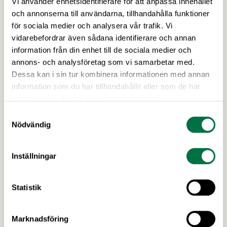
Vi använder enhetsidentifierare för att anpassa innehållet
22 APRIL 2026
och annonserna till användarna, tillhandahålla funktioner
Fem snabba frågor till Sveriges nya
för sociala medier och analysera vår trafik. Vi
lantbruksråd i Sydkorea –
vidarebefordrar även sådana identifierare och annan
Livsmedelsföretagen
information från din enhet till de sociala medier och
Regeringen tillsatte nyligen två nya lantbruksråd
annons- och analysföretag som vi samarbetar med.
för att stärka den svenska livsmedelsexporten.
Dessa kan i sin tur kombinera informationen med annan
Men vad gör ett lantbruksråd egentligen, och
information som du har tillhandahållit eller som de har
vilken hjälp kan de erbjuda svenska producenter
samlat in när du har använt deras tjänster.
med exportambitioner? Vi hörde av oss till
Samtyckesval
lantbruksrådet Mattias Dec för att få reda på mer.
Nödvändig
Syftet med regeringens lantbruksråd är att främja
svensk livsmedelsexport, stärka handelsrelationer
Inställningar
och bevaka …
Statistik
Marknadsföring