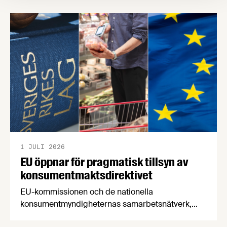
försörjningsvägar" samt "hållbara insatsvaror för
en motståndskraftig livsmedelsförsörjning", och
båda syftar till att bana väg för innovationer som
stärker Sveriges livsmedelsförsörjning.
1 JULI 2026
EU öppnar för pragmatisk tillsyn av
konsumentmaktsdirektivet
EU-kommissionen och de nationella
konsumentmyndigheternas samarbetsnätverk,
CPC-nätverket, har kommit med en gemensam