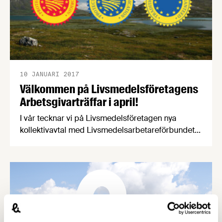
10 JANUARI 2017
Välkommen på Livsmedelsföretagens
Arbetsgivarträffar i april!
I vår tecknar vi på Livsmedelsföretagen nya
kollektivavtal med Livsmedelsarbetareförbundet,
Unionen och Sveriges Ingenjörer som gäller från
och med den 1 april i år. På våra arbetsgivarträffar
nu i april går vi igenom förändringar i
kollektivavtalen och ni som deltar har möjlighet att
ställa frågor. Träffarna anordnas på sju orter runt
om i landet på följande datum: …