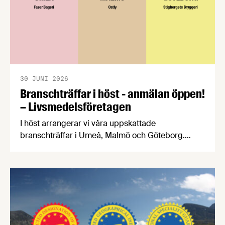
30 JUNI 2026
Branschträffar i höst - anmälan öppen!
– Livsmedelsföretagen
I höst arrangerar vi våra uppskattade
branschträffar i Umeå, Malmö och Göteborg.
Livsmedelsföretagens experter kommer att
informera om aktuella frågor samtidigt som du
kan träffa branschkollegor och utbyta
erfarenheter. På Livsmedelsföretagens
branschträffar får du fördjupa dig i ämnen som är
viktiga för livsmedelsföretagare att ha koll på.