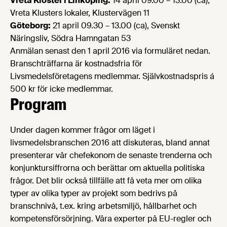
Vreta Kloster i Linköping:
14 april 09.00 – 13.00 (ca),
Vreta Klusters lokaler, Klustervägen 11
Göteborg:
21 april 09.30 – 13.00 (ca), Svenskt
Näringsliv, Södra Hamngatan 53
Anmälan senast den 1 april 2016 via formuläret nedan.
Branschträffarna är kostnadsfria för
Livsmedelsföretagens medlemmar. Självkostnadspris á
500 kr för icke medlemmar.
Program
Under dagen kommer frågor om läget i
livsmedelsbranschen 2016 att diskuteras, bland annat
presenterar vår chefekonom de senaste trenderna och
konjunktursiffrorna och berättar om aktuella politiska
frågor. Det blir också tillfälle att få veta mer om olika
typer av olika typer av projekt som bedrivs på
branschnivå, t.ex. kring arbetsmiljö, hållbarhet och
kompetensförsörjning. Våra experter på EU-regler och