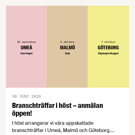
förståelse om införandet av det nya
konsumentmaktsdirektivet. Livsmedelsföretagen
välkomnar att det på EU-nivå nu formellt erkänns
att införandet av direktivet skapar betydande
praktiska problem för företag.
30 JUNI 2026
Branschträffar i höst – anmälan
öppen!
I höst arrangerar vi våra uppskattade
branschträffar i Umeå, Malmö och Göteborg.