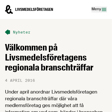
Hoppa till innehåll
Livsmedelsföretagen – till startsidan
Meny
Nyheter
Välkommen på
Livsmedelsföretagens
regionala branschträffar
4 APRIL 2016
Under april anordnar Livsmedelsföretagen
regionala branschträffar där våra
medlemsföretag ges möjlighet att få