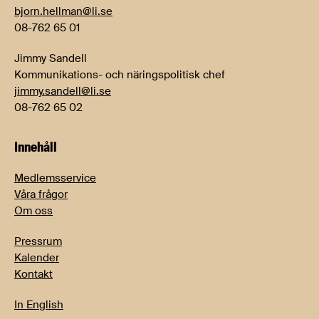
bjorn.hellman@li.se
08-762 65 01
Jimmy Sandell
Kommunikations- och näringspolitisk chef
jimmy.sandell@li.se
08-762 65 02
Innehåll
Medlemsservice
Våra frågor
Om oss
Pressrum
Kalender
Kontakt
In English