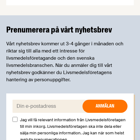
Livsmedelsföretagens experter kommer att
informera om aktuella frågor samtidigt som du
kan träffa branschkollegor och utbyta
erfarenheter.
Prenumerera på vårt nyhetsbrev
Vårt nyhetsbrev kommer ut 3-4 gånger i månaden och
riktar sig till alla med ett intresse för
livsmedelsföretagande och den svenska
livsmedelsbranschen. När du anmäler dig till vårt
nyhetsbrev godkänner du Livsmedelsföretagens
hantering av personuppgifter.
E-post:
Jag vill få relevant information från Livsmedelsföretagen
till min inkorg. Livsmedelsföretagen ska inte dela eller
sälja min personliga information. Jag kan när som helst
avsluta prenumerationen.