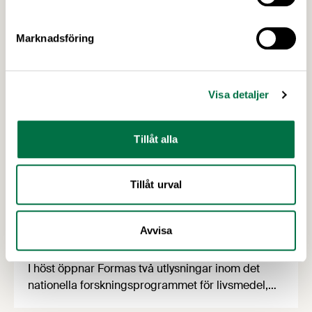
Almedalen! Den 23 juni är det dags för
Livsmedelsdagen som i år kommer …
Marknadsföring
Visa detaljer
Tillåt alla
Tillåt urval
2 JULI 2026
Utlysningar: Forskning och Innovation
Avvisa
med fokus på försörjning
I höst öppnar Formas två utlysningar inom det
nationella forskningsprogrammet för livsmedel,
NFP Livs. Inriktningarna är "hållbara och robusta