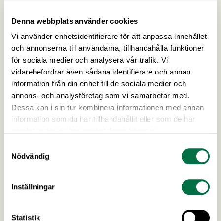
Denna webbplats använder cookies
Vi använder enhetsidentifierare för att anpassa innehållet
och annonserna till användarna, tillhandahålla funktioner
för sociala medier och analysera vår trafik. Vi
vidarebefordrar även sådana identifierare och annan
14 JUNI 2026
information från din enhet till de sociala medier och
Livsmedelsföretagen i Almedalen:
annons- och analysföretag som vi samarbetar med.
Grön uppväxling, spänstiga samtal
Dessa kan i sin tur kombinera informationen med annan
och matiga mingel –
information som du har tillhandahållit eller som de har
Livsmedelsföretagen
samlat in när du har använt deras tjänster.
Den 23 juni arrangerar vi seminarier om
Samtyckesval
gårdsförsäljning och tillväxtpotentialen i svensk
Nödvändig
livsmedelsproduktion, följt av Almedalens godaste
mingel. Den 24 juni arrangerar vi seminarium om
Inställningar
hållbarhet och transporter samt ett gemensamt
branschmingel med LRF och Svensk
Senaste nytt
Dagligvaruhandel. Så tveka inte, kom till
Statistik