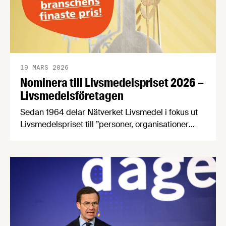
19 MARS 2026
Nominera till Livsmedelspriset 2026 –
Livsmedelsföretagen
Sedan 1964 delar Nätverket Livsmedel i fokus ut
Livsmedelspriset till ”personer, organisationer
eller företag som på ett inspirerande och
innovativt sätt tagit initiativ till, eller utvecklat
förutsättningar för att öka livsmedelsnäringens
konkurrenskraft och utveckling”. Passa på att
nominera en eller flera kandidater senast den 21
april! Bland de nomineringar som kommer in
kommer en jury …