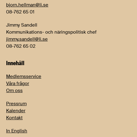
bjorn.hellman@li.se
08-762 65 01
Jimmy Sandell
Kommunikations- och näringspolitisk chef
jimmy.sandell@li.se
08-762 65 02
Innehåll
Medlemsservice
Våra frågor
Om oss
Pressrum
Kalender
Kontakt
In English