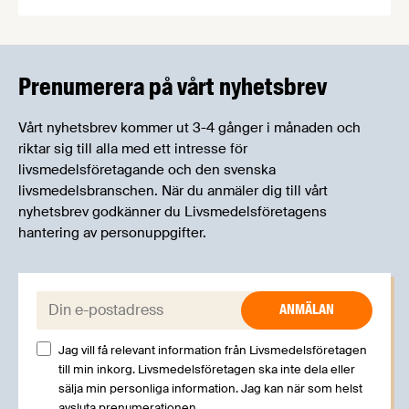
Livsmedelsföretagens experter kommer att
informera om aktuella frågor samtidigt som du
kan träffa branschkollegor och utbyta
erfarenheter.
Prenumerera på vårt nyhetsbrev
Vårt nyhetsbrev kommer ut 3-4 gånger i månaden och
riktar sig till alla med ett intresse för
livsmedelsföretagande och den svenska
livsmedelsbranschen. När du anmäler dig till vårt
nyhetsbrev godkänner du Livsmedelsföretagens
hantering av personuppgifter.
E-post:
Jag vill få relevant information från Livsmedelsföretagen
till min inkorg. Livsmedelsföretagen ska inte dela eller
sälja min personliga information. Jag kan när som helst
avsluta prenumerationen.