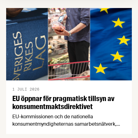
försörjningsvägar" samt "hållbara insatsvaror för
en motståndskraftig livsmedelsförsörjning", och
båda syftar till att bana väg för innovationer som
stärker Sveriges livsmedelsförsörjning.
1 JULI 2026
EU öppnar för pragmatisk tillsyn av
konsumentmaktsdirektivet
EU-kommissionen och de nationella
konsumentmyndigheternas samarbetsnätverk,
CPC-nätverket, har kommit med en gemensam