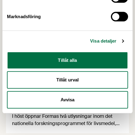
antal nyttiga verktyg genom att vi varvar
föreläsningspass med …
Marknadsföring
Visa detaljer
Tillåt alla
Tillåt urval
2 JULI 2026
Utlysningar: Forskning och Innovation
Avvisa
med fokus på försörjning
I höst öppnar Formas två utlysningar inom det
nationella forskningsprogrammet för livsmedel,
NFP Livs. Inriktningarna är "hållbara och robusta