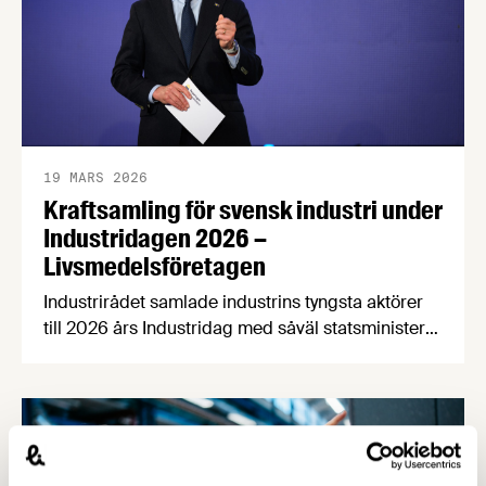
19 MARS 2026
Kraftsamling för svensk industri under
Industridagen 2026 –
Livsmedelsföretagen
Industrirådet samlade industrins tyngsta aktörer
till 2026 års Industridag med såväl statsminister
Ulf Kristersson som Socialdemokraternas
partiledare Magdalena Andersson. 350 deltagare
från näringsliv, myndigheter, politik och industrins
parter tog del av ett gediget scenprogram och
engagerades i ett AI-assisterat arbetsmöte om för
industrin avgörande frågor.