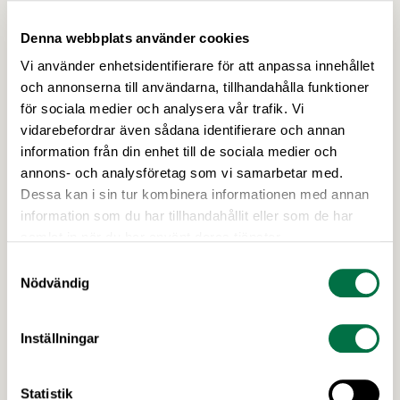
Denna webbplats använder cookies
Vi använder enhetsidentifierare för att anpassa innehållet
och annonserna till användarna, tillhandahålla funktioner
för sociala medier och analysera vår trafik. Vi
vidarebefordrar även sådana identifierare och annan
information från din enhet till de sociala medier och
24 JUNI 2026
annons- och analysföretag som vi samarbetar med.
Inbjudan: Kostnadsfria seminarium
Dessa kan i sin tur kombinera informationen med annan
om arbetsmiljö på sju orter i Sverige –
information som du har tillhandahållit eller som de har
Livsmedelsföretagen
samlat in när du har använt deras tjänster.
Industrins partsgemensamma arbetsmiljögrupp
Samtyckesval
fyller 10 år. Därför vill vi – Prevent och parterna
Nödvändig
inom industrin – bjuda in dig som arbetar inom
livsmedelsindustrin till ett kostnadsfritt
Inställningar
halvdagsseminarium om arbetsmiljö.
Seminarierna äger rum i höst på sju olika orter.
Senaste nytt
Under seminariet kommer du att få med dig ett
Statistik