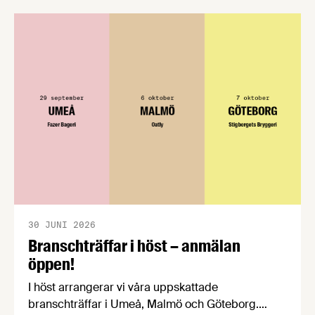
förståelse om införandet av det nya
konsumentmaktsdirektivet. Livsmedelsföretagen
välkomnar att det på EU-nivå nu formellt erkänns
att införandet av direktivet skapar betydande
praktiska problem för företag.
30 JUNI 2026
Branschträffar i höst – anmälan
öppen!
I höst arrangerar vi våra uppskattade
branschträffar i Umeå, Malmö och Göteborg.