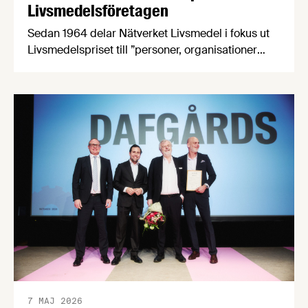
Livsmedelsföretagen
Sedan 1964 delar Nätverket Livsmedel i fokus ut
Livsmedelspriset till ”personer, organisationer
eller företag som på ett inspirerande och
innovativt sätt tagit initiativ till, eller utvecklat
förutsättningar för att öka livsmedelsnäringens
konkurrenskraft och utveckling”. Passa på att
nominera en eller flera kandidater senast den 21
april! Bland de nomineringar som kommer in
kommer en jury …
7 MAJ 2026