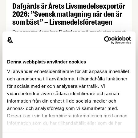
Dafgårds är Årets Livsmedelsexportör
2026: ”Svensk matlagning när den är
som bäst” – Livsmedelsföretagen
De senaste åren har Dafgårds målmedvetet satsat
på att sälja till större globala aktörer, med
resultatet att exporten idag utgör 35 procent av
bolagets omsättning. All produktion sker
fortfarande i ”Köket i Källby”, och för sina
Denna webbplats använder cookies
exportframgångar har Dafgårds nu belönats med
Vi använder enhetsidentifierare för att anpassa innehållet
priset Årets Livsmedelsexportör 2026. Priset
och annonserna till användarna, tillhandahålla funktioner
Årets Livsmedelsexportör är ett samarbete mellan
för sociala medier och analysera vår trafik. Vi
Livsmedelsföretagen och …
vidarebefordrar även sådana identifierare och annan
information från din enhet till de sociala medier och
annons- och analysföretag som vi samarbetar med.
Dessa kan i sin tur kombinera informationen med annan
information som du har tillhandahållit eller som de har
samlat in när du har använt deras tjänster.