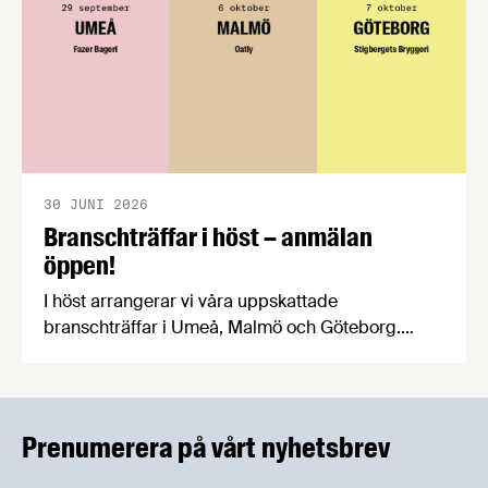
30 JUNI 2026
Branschträffar i höst – anmälan
öppen!
I höst arrangerar vi våra uppskattade
branschträffar i Umeå, Malmö och Göteborg.
Livsmedelsföretagens experter kommer att
informera om aktuella frågor samtidigt som du
kan träffa branschkollegor och utbyta
erfarenheter.
Prenumerera på vårt nyhetsbrev