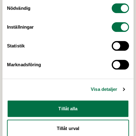
Samtyckesval
Nödvändig
28 APRIL 2026
Tydlig ökning av svensk
Inställningar
livsmedelsexport 2025 –
Livsmedelsföretagen
Statistik
Svensk livsmedelsexport ökade kraftigt under
2025. Enligt ny statistik från Jordbruksverket
uppgick exporten till 93 miljarder kronor, vilket
Marknadsföring
motsvarar en ökning med 10 miljarder kronor eller
12 procent jämfört med året innan. Samtidigt ökar
handelsunderskottet, vilket tyder på att
Senaste nytt
Visa detaljer
exportpotentialen inte tillvaratas fullt ut.
Tillåt alla
Tillåt urval