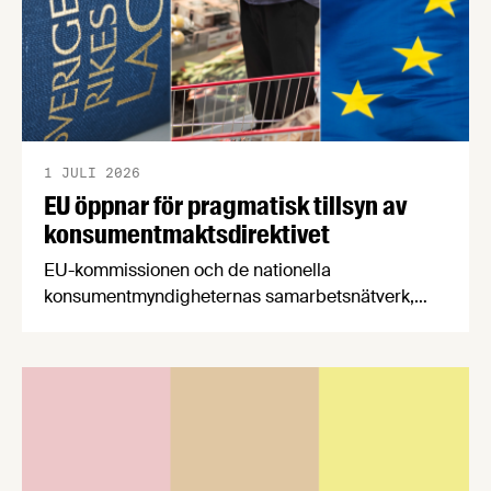
1 JULI 2026
EU öppnar för pragmatisk tillsyn av
konsumentmaktsdirektivet
EU-kommissionen och de nationella
konsumentmyndigheternas samarbetsnätverk,
CPC-nätverket, har kommit med en gemensam
förståelse om införandet av det nya
konsumentmaktsdirektivet. Livsmedelsföretagen
välkomnar att det på EU-nivå nu formellt erkänns
att införandet av direktivet skapar betydande
praktiska problem för företag.