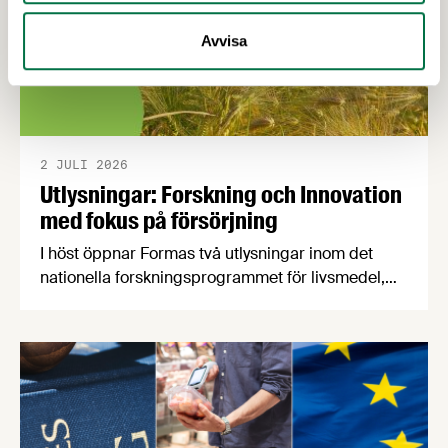
Avvisa
2 JULI 2026
Utlysningar: Forskning och Innovation
med fokus på försörjning
I höst öppnar Formas två utlysningar inom det
nationella forskningsprogrammet för livsmedel,
NFP Livs. Inriktningarna är "hållbara och robusta
försörjningsvägar" samt "hållbara insatsvaror för
en motståndskraftig livsmedelsförsörjning", och
båda syftar till att bana väg för innovationer som
stärker Sveriges livsmedelsförsörjning.