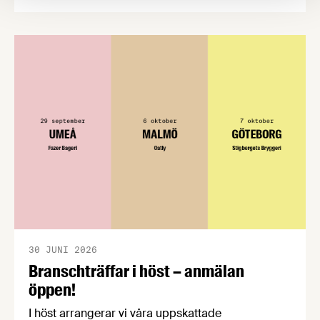
CPC-nätverket, har kommit med en gemensam
förståelse om införandet av det nya
konsumentmaktsdirektivet. Livsmedelsföretagen
välkomnar att det på EU-nivå nu formellt erkänns
att införandet av direktivet skapar betydande
praktiska problem för företag.
30 JUNI 2026
Branschträffar i höst – anmälan
öppen!
I höst arrangerar vi våra uppskattade