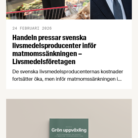
24 FEBRUARI 2026
Handeln pressar svenska
livsmedelsproducenter inför
matmomssänkningen –
Livsmedelsföretagen
De svenska livsmedelsproducenternas kostnader
fortsätter öka, men inför matmomssänkningen i
april har två av tre producenter fått påbud från
dagligvaruhandeln om prisstopp. När
producenterna listar de viktigaste
konsumenttrenderna knuffar svenskproducerat
ner EMV från förstaplatsen och lågprisfaktorn
minskar rejält. Det är några av nyheterna i
Livsmedelsföretagens konjunkturbrev för Q4