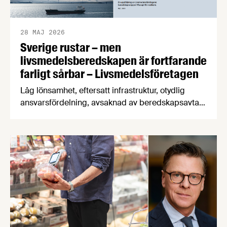
28 MAJ 2026
Sverige rustar – men
livsmedelsberedskapen är fortfarande
farligt sårbar – Livsmedelsföretagen
Låg lönsamhet, eftersatt infrastruktur, otydlig
ansvarsfördelning, avsaknad av beredskapsavtal
och osäkra handelsvägar hotar Sveriges förmåga
att försörja befolkningen med mat vid kris och
krig. Det visar en ny beredskapsrapport från
Livsmedelsföretagen som också konstaterar att
produktionen av svenska livsmedel minskar i en
tid när produktionen måste öka för att stärka
beredskapen.