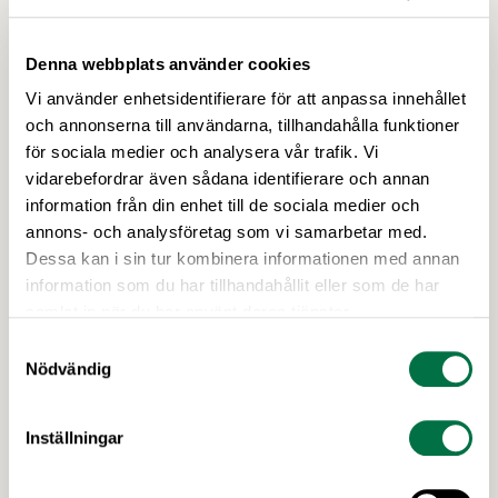
Senaste nytt
av Livsmedelsföretagen, Arla, Lantmännen, Scan
Sverige och LRF.
Denna webbplats använder cookies
Vi använder enhetsidentifierare för att anpassa innehållet
och annonserna till användarna, tillhandahålla funktioner
för sociala medier och analysera vår trafik. Vi
vidarebefordrar även sådana identifierare och annan
information från din enhet till de sociala medier och
annons- och analysföretag som vi samarbetar med.
Dessa kan i sin tur kombinera informationen med annan
information som du har tillhandahållit eller som de har
samlat in när du har använt deras tjänster.
Samtyckesval
2 JULI 2026
Nödvändig
Utlysningar: Forskning och Innovation
med fokus på försörjning
Inställningar
I höst öppnar Formas två utlysningar inom det
nationella forskningsprogrammet för livsmedel,