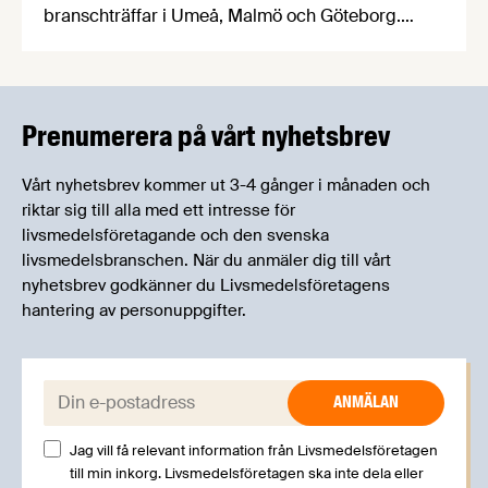
branschträffar i Umeå, Malmö och Göteborg.
Livsmedelsföretagens experter kommer att
informera om aktuella frågor samtidigt som du
kan träffa branschkollegor och utbyta
erfarenheter.
Prenumerera på vårt nyhetsbrev
Vårt nyhetsbrev kommer ut 3-4 gånger i månaden och
riktar sig till alla med ett intresse för
livsmedelsföretagande och den svenska
livsmedelsbranschen. När du anmäler dig till vårt
nyhetsbrev godkänner du Livsmedelsföretagens
hantering av personuppgifter.
E-post:
Jag vill få relevant information från Livsmedelsföretagen
till min inkorg. Livsmedelsföretagen ska inte dela eller