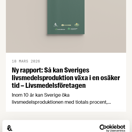
2025.
18 MARS 2026
Ny rapport: Så kan Sveriges
livsmedelsproduktion växa i en osäker
tid – Livsmedelsföretagen
Inom 10 år kan Sverige öka
livsmedelsproduktionen med tiotals procent,
skapa 19 000 nya jobb i hela landet och samtidigt
stärka livsmedelsberedskap, klimatarbete och
biologisk mångfald. Det visar rapporten Grön
uppväxling som i dag överlämnas till regeringen