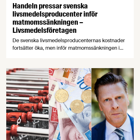
Handeln pressar svenska
livsmedelsproducenter inför
matmomssänkningen –
Livsmedelsföretagen
De svenska livsmedelsproducenternas kostnader
fortsätter öka, men inför matmomssänkningen i
april har två av tre producenter fått påbud från
dagligvaruhandeln om prisstopp. När
producenterna listar de viktigaste
konsumenttrenderna knuffar svenskproducerat
ner EMV från förstaplatsen och lågprisfaktorn
minskar rejält. Det är några av nyheterna i
Livsmedelsföretagens konjunkturbrev för Q4
2025.