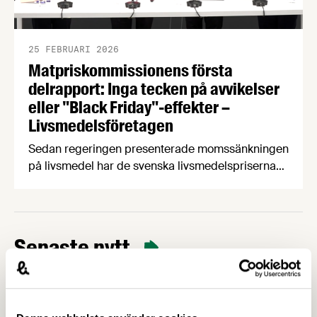
25 FEBRUARI 2026
Matpriskommissionens första
delrapport: Inga tecken på avvikelser
eller "Black Friday"-effekter –
Livsmedelsföretagen
Sedan regeringen presenterade momssänkningen
på livsmedel har de svenska livsmedelspriserna
”utvecklats i linje med historiskt mönster”. Det
slog den statliga Matpriskommissionen fast på en
pressträff som ur ett faktamässigt perspektiv
lämnade en del frågetecken – frågetecken som
Senaste nytt
vår chefekonom Carl Eckerdal gärna rätar ut.