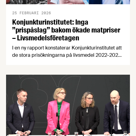
25 FEBRUARI 2026
Konjunkturinstitutet: Inga
”prispåslag” bakom ökade matpriser
– Livsmedelsföretagen
I en ny rapport konstaterar Konjunkturinstitutet att
de stora prisökningarna på livsmedel 2022–2023
berodde på ökade kostnader för insatsvaror och
löner. Konjunkturinstitutet har även meddelat att
Matpriskommissionen kommer ta hänsyn till ökade
produktionskostnader, något som välkomnas av
Livsmedelsföretagens chefekonom Carl Eckerdal.