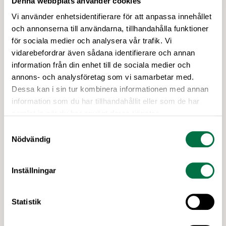
Denna webbplats använder cookies
Vi använder enhetsidentifierare för att anpassa innehållet
och annonserna till användarna, tillhandahålla funktioner
för sociala medier och analysera vår trafik. Vi
vidarebefordrar även sådana identifierare och annan
information från din enhet till de sociala medier och
annons- och analysföretag som vi samarbetar med.
Dessa kan i sin tur kombinera informationen med annan
information som du har tillhandahållit eller som de har
2 JULI 2026
samlat in när du har använt deras tjänster.
Utlysningar: Forskning och Innovation
Samtyckesval
med fokus på försörjning
Nödvändig
I höst öppnar Formas två utlysningar inom det
nationella forskningsprogrammet för livsmedel,
Inställningar
NFP Livs. Inriktningarna är "hållbara och robusta
försörjningsvägar" samt "hållbara insatsvaror för
en motståndskraftig livsmedelsförsörjning", och
Statistik
båda syftar till att bana väg för innovationer som
stärker Sveriges livsmedelsförsörjning.