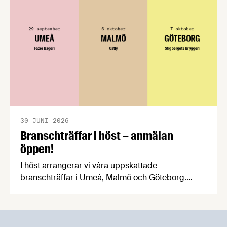
praktiska problem för företag.
30 JUNI 2026
Branschträffar i höst – anmälan
öppen!
I höst arrangerar vi våra uppskattade
branschträffar i Umeå, Malmö och Göteborg.
Livsmedelsföretagens experter kommer att
informera om aktuella frågor samtidigt som du
kan träffa branschkollegor och utbyta
erfarenheter.