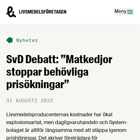
Hoppa till innehåll
Livsmedelsföretagen – till startsidan
Meny
Nyheter
SvD Debatt: ”Matkedjor
stoppar behövliga
prisökningar”
31 AUGUSTI 2022
Livsmedelsproducenternas kostnader har ökat
explosions­artat, men dagligvaru­handeln och System­
bolaget är alltför långsamma med att släppa igenom
prishöjningar. Det skriver företrädare för