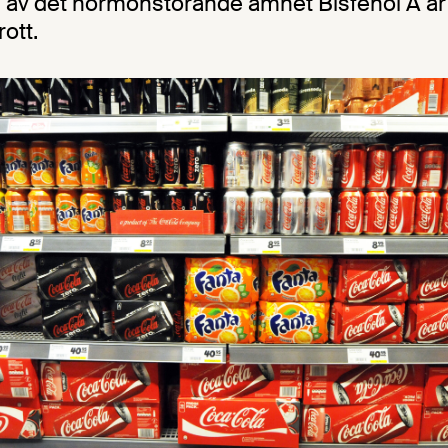
av det hormonstörande ämnet Bisfenol A är 
rott.