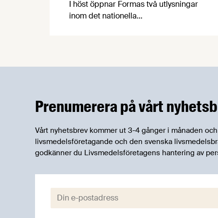
I höst öppnar Formas två utlysningar
inom det nationella
forskningsprogrammet för livsmedel,
NFP Livs. Inriktningarna är "hållbara och
robusta försörjningsvägar" samt
"hållbara insatsvaror för en
motståndskraftig livsmedelsförsörjning",
och båda syftar till att bana väg för
innovationer som stärker Sveriges
Prenumerera på vårt nyhetsb
livsmedelsförsörjning.
Vårt nyhetsbrev kommer ut 3-4 gånger i månaden och rik
livsmedelsföretagande och den svenska livsmedelsbran
godkänner du Livsmedelsföretagens hantering av per
E-post: