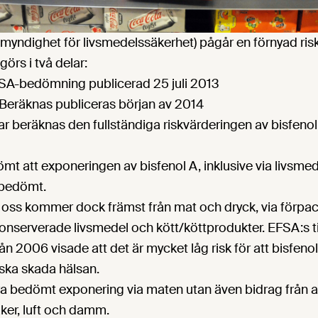
myndighet för livsmedelssäkerhet) pågår en förnyad ris
görs i två delar:
FSA-bedömning publicerad 25 juli 2013
 Beräknas publiceras början av 2014
ar beräknas den fullständiga riskvärderingen av bisfenol
t att exponeringen av bisfenol A, inklusive via livsmede
 bedömt.
 oss kommer dock främst från mat och dryck, via förpa
 konserverade livsmedel och kött/köttprodukter. EFSA:s t
n 2006 visade att det är mycket låg risk för att bisfeno
 ska skada hälsan.
a bedömt exponering via maten utan även bidrag från an
aker, luft och damm.