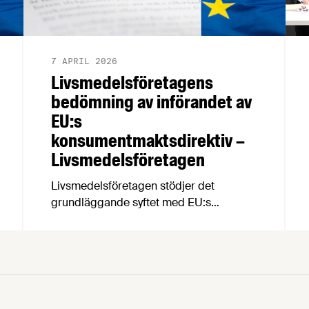
7 APRIL 2026
Livsmedelsföretagens
bedömning av införandet av
EU:s
konsumentmaktsdirektiv –
Livsmedelsföretagen
Livsmedelsföretagen stödjer det
grundläggande syftet med EU:s
konsumentmaktsdirektiv och delar
ambitionen om ökad transparens och
tydligare hållbarhetskommunikation.
Men trots upprepade möten vägrar
Regeringskansliet och Konsumentverket
att klargöra vad som gäller kring