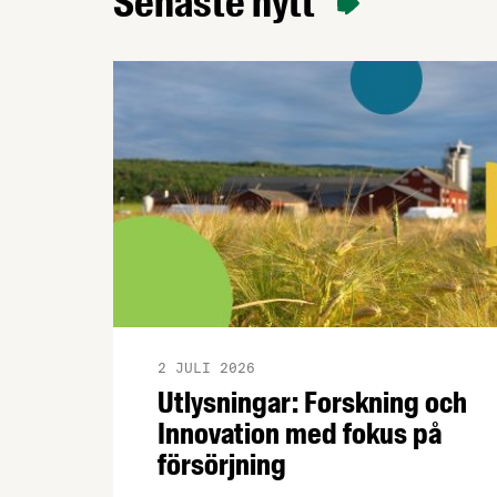
Senaste nytt
augusti i år.
2 JULI 2026
Utlysningar: Forskning och
Innovation med fokus på
försörjning