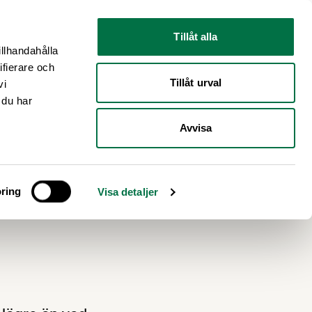
Nyhetsrum
Om oss
Tillåt alla
illhandahålla
ifierare och
Tillåt urval
vi
 du har
Avvisa
ol A
ring
Visa detaljer