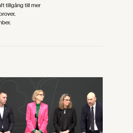
t tillgång till mer
prover.
mber.