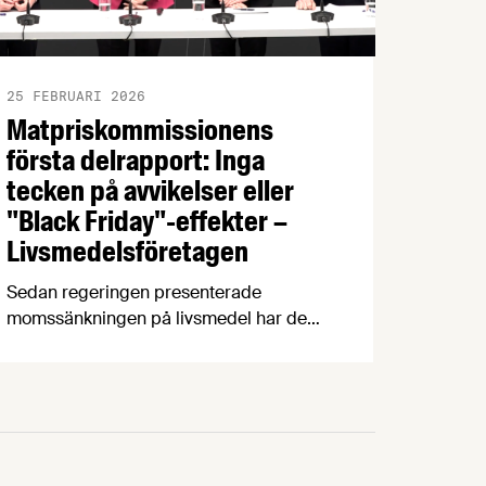
25 FEBRUARI 2026
Matpriskommissionens
första delrapport: Inga
tecken på avvikelser eller
"Black Friday"-effekter –
Livsmedelsföretagen
Sedan regeringen presenterade
momssänkningen på livsmedel har de
svenska livsmedelspriserna ”utvecklats i
linje med historiskt mönster”. Det slog
den statliga Matpriskommissionen fast
på en pressträff som ur ett faktamässigt
perspektiv lämnade en del frågetecken –
frågetecken som vår chefekonom Carl