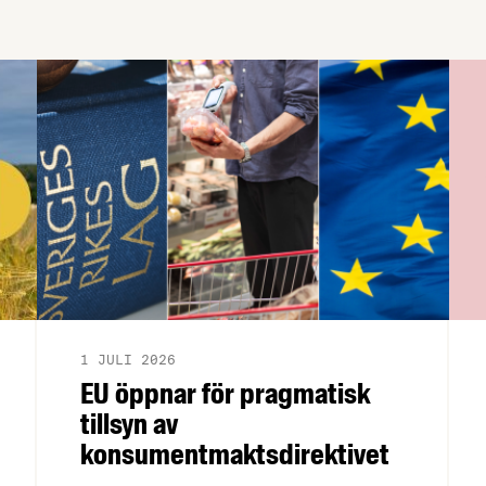
övergångsregler. Därför ger
Livsmedelsföretagen nu sin samlade
bedömning till medlemsföretagen.
1 JULI 2026
EU öppnar för pragmatisk
tillsyn av
konsumentmaktsdirektivet