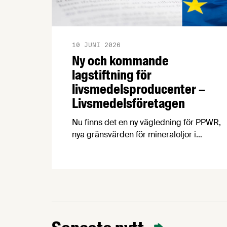
10 JUNI 2026
Ny och kommande
lagstiftning för
livsmedelsproducenter –
Livsmedelsföretagen
Nu finns det en ny vägledning för PPWR,
nya gränsvärden för mineraloljor i
livsmedel och en uppdatering kring
regeringens arbete med
kontrollutredningen och
fuskutredningen. PPWR: ny vägledning
på svenska Förpacknings- och
förpackningsavfallsförordningen, PPWR
(EU) 2025/40, börjar tillämpas den 12