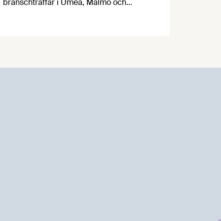
branschträffar i Umeå, Malmö och
Göteborg. Livsmedelsföretagens
experter kommer att informera om
aktuella frågor samtidigt som du kan
träffa branschkollegor och utbyta
erfarenheter.