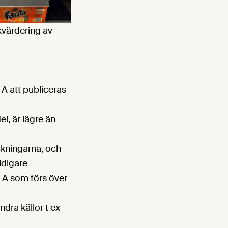
kvärdering av
 A att publiceras
l, är lägre än
ckningarna, och
idigare
l A som förs över
dra källor t ex