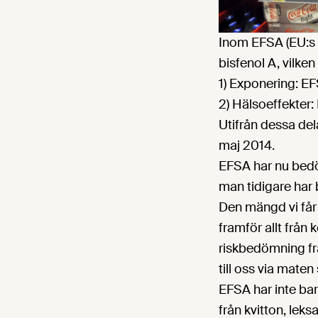
Inom EFSA (EU:s 
bisfenol A, vilken 
1) Exponering: E
2) Hälsoeffekter:
Utifrån dessa del
maj 2014.
EFSA har nu bedöm
man tidigare har
Den mängd vi får
framför allt från
riskbedömning frå
till oss via maten
EFSA har inte bar
från kvitton, leks