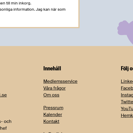
en till min inkorg.
rsonliga information. Jag kan när som
Innehåll
Följ 
Medlemsservice
Linke
Våra frågor
Face
i.se
Om oss
Insta
Twitte
Pressrum
YouT
Kalender
Hemk
- och
Kontakt
chef