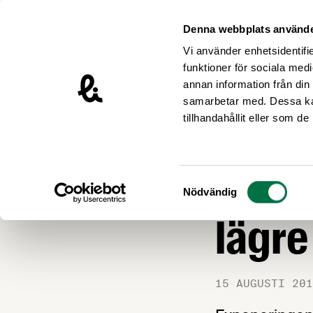
Hoppa till innehåll
Livsmedelsföretagen – till startsidan
Denna webbplats använde
Vi använder enhetsidentifie
funktioner för sociala medi
annan information från din
samarbetar med. Dessa kan
Nyheter
tillhandahållit eller som d
MEDLEMSNYTT
Expon
Samtyckesval
Nödvändig
lägre
15 AUGUSTI 201