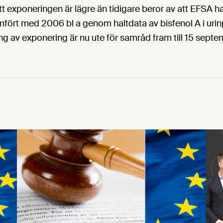
 att exponeringen är lägre än tidigare beror av att EFSA haf
mfört med 2006 bl a genom haltdata av bisfenol A i urin
 av exponering är nu ute för samråd fram till 15 septe