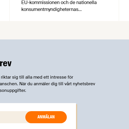
EU-kommissionen och de nationella
konsumentmyndigheternas
samarbetsnätverk, CPC-nätverket, har
kommit med en gemensam förståelse
om införandet av det nya
konsumentmaktsdirektivet.
Livsmedelsföretagen välkomnar att det
på EU-nivå nu formellt erkänns att
införandet av direktivet skapar
rev
betydande praktiska problem för företag.
tar sig till alla med ett intresse för
schen. När du anmäler dig till vårt nyhetsbrev
sonuppgifter.