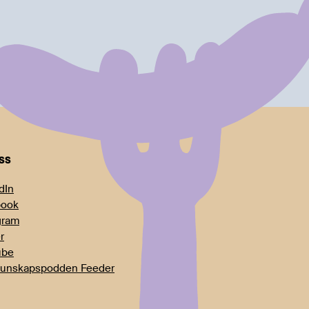
oss
dIn
book
gram
r
ube
unskapspodden Feeder