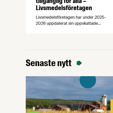
tillgänglig för alla –
Livsmedelsföretagen
Livsmedelsföretagen har under 2025-
2026 uppdaterat sin uppskattade
Märkningshandbok. Syftet med
handboken är att underlätta för våra
medlemsföretag att tillämpa de
märkningsregler som EU beslutar om.
Efter att ha varit reserverad för våra
medlemmar en tid finns den nu
Senaste nytt
tillgänglig på vår hemsida för alla
intresserade.