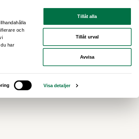
Nyhetsrum
Om oss
Tillåt alla
illhandahålla
ifierare och
Tillåt urval
vi
 du har
Avvisa
ring
Visa detaljer