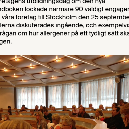
retagens utbildningsdag om den nya
dboken lockade närmare 90 väldigt engage
n våra företag till Stockholm den 25 septembe
lerna diskuterades ingående, och exempelv
frågan om hur allergener på ett tydligt sätt s
gen.