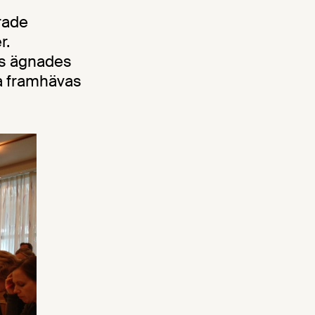
rade
r.
is ägnades
ka framhävas