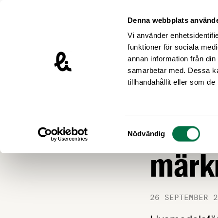
Hoppa till innehåll
Livsmedelsföretagen – till startsidan
Denna webbplats använde
Vi använder enhetsidentifie
funktioner för sociala medi
annan information från din
samarbetar med. Dessa kan
Nyheter
tillhandahållit eller som d
LIVSMEDEL OCH L
Stort
Samtyckesval
Nödvändig
märk
26 SEPTEMBER 2