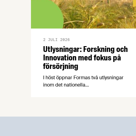
2 JULI 2026
Utlysningar: Forskning och
Innovation med fokus på
försörjning
I höst öppnar Formas två utlysningar
inom det nationella
forskningsprogrammet för livsmedel,
NFP Livs. Inriktningarna är "hållbara och
robusta försörjningsvägar" samt
"hållbara insatsvaror för en
motståndskraftig livsmedelsförsörjning",
och båda syftar till att bana väg för
innovationer som stärker Sveriges