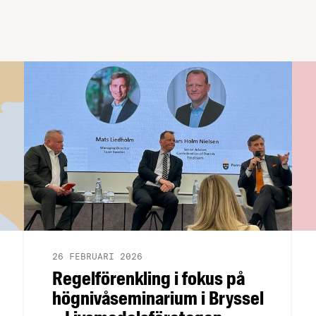
26 FEBRUARI 2026
Regelförenkling i fokus på
högnivåseminarium i Bryssel