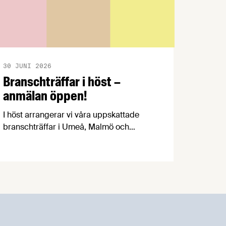
30 JUNI 2026
Branschträffar i höst –
anmälan öppen!
I höst arrangerar vi våra uppskattade
branschträffar i Umeå, Malmö och
Göteborg. Livsmedelsföretagens
experter kommer att informera om
aktuella frågor samtidigt som du kan
träffa branschkollegor och utbyta
erfarenheter.