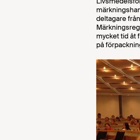
Livsmedelsfö
märkningshan
deltagare frå
Märkningsreg
mycket tid åt 
på förpacknin