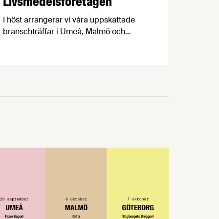
Livsmedelsföretagen
I höst arrangerar vi våra uppskattade
branschträffar i Umeå, Malmö och
Göteborg. Livsmedelsföretagens
experter kommer att informera om
aktuella frågor samtidigt som du kan
träffa branschkollegor och utbyta
erfarenheter. På Livsmedelsföretagens
branschträffar får du fördjupa dig i
ämnen som är viktiga för
livsmedelsföretagare att ha koll på.