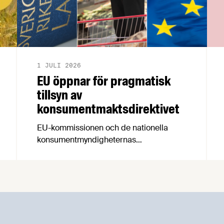
1 JULI 2026
EU öppnar för pragmatisk
tillsyn av
konsumentmaktsdirektivet
EU-kommissionen och de nationella
konsumentmyndigheternas
samarbetsnätverk, CPC-nätverket, har
kommit med en gemensam förståelse
om införandet av det nya
konsumentmaktsdirektivet.
Livsmedelsföretagen välkomnar att det
på EU-nivå nu formellt erkänns att
införandet av direktivet skapar