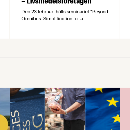
– Livsmedelsföretagen
Den 23 februari hölls seminariet “Beyond
Omnibus: Simplification for a
Competitive Europe” i Bryssel,
arrangerat av Svenskt Näringsliv
tillsammans med Sveriges ständiga
representation vid EU.