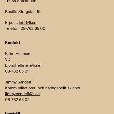
114 85 Stockholm
Besök: Storgatan 19
E-post:
info@li.se
Telefon: 08-762 65 00
Kontakt
Björn Hellman
VD
bjorn.hellman@li.se
08-762 65 01
Jimmy Sandell
Kommunikations- och näringspolitisk chef
jimmy.sandell@li.se
08-762 65 02
Innehåll