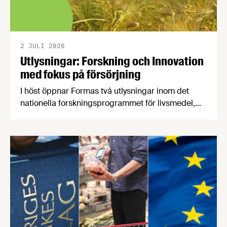
2 JULI 2026
Utlysningar: Forskning och Innovation
med fokus på försörjning
I höst öppnar Formas två utlysningar inom det
nationella forskningsprogrammet för livsmedel,
NFP Livs. Inriktningarna är "hållbara och robusta
försörjningsvägar" samt "hållbara insatsvaror för
en motståndskraftig livsmedelsförsörjning", och
båda syftar till att bana väg för innovationer som
stärker Sveriges livsmedelsförsörjning.