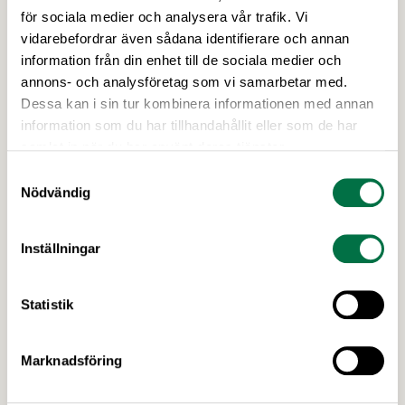
för sociala medier och analysera vår trafik. Vi
För att förstärka arbetet för goda matvanor har
vidarebefordrar även sådana identifierare och annan
fyra branschorganisationer och deras
information från din enhet till de sociala medier och
medlemsföretag satt upp åtaganden och mål för
annons- och analysföretag som vi samarbetar med.
mindre salt, mindre socker och för
Dessa kan i sin tur kombinera informationen med annan
energimärkning. Först ut är sötade smaksatta
information som du har tillhandahållit eller som de har
mjölkprodukter, matbröd, glass samt kaffebröd,
samlat in när du har använt deras tjänster.
kex och kakor, och fler åtaganden kommer senare
Samtyckesval
i vår. Åtagandena är frivilliga och målen tar sikte
Nödvändig
på 2030. …
Inställningar
Statistik
11 JUNI 2026
Marknadsföring
Livsmedelsindustrin sätter ännu fler
mål för bättre matvanor –