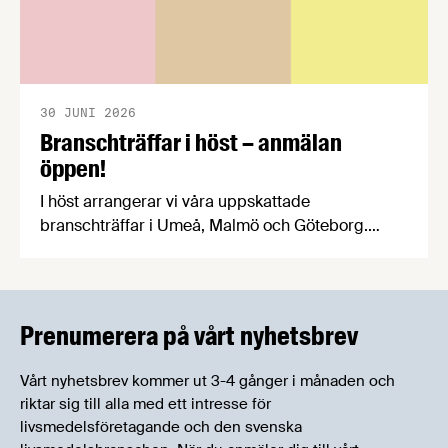
30 JUNI 2026
Branschträffar i höst – anmälan
öppen!
I höst arrangerar vi våra uppskattade
branschträffar i Umeå, Malmö och Göteborg.
Livsmedelsföretagens experter kommer att
informera om aktuella frågor samtidigt som du
kan träffa branschkollegor och utbyta
erfarenheter.
Prenumerera på vårt nyhetsbrev
Vårt nyhetsbrev kommer ut 3-4 gånger i månaden och
riktar sig till alla med ett intresse för
livsmedelsföretagande och den svenska