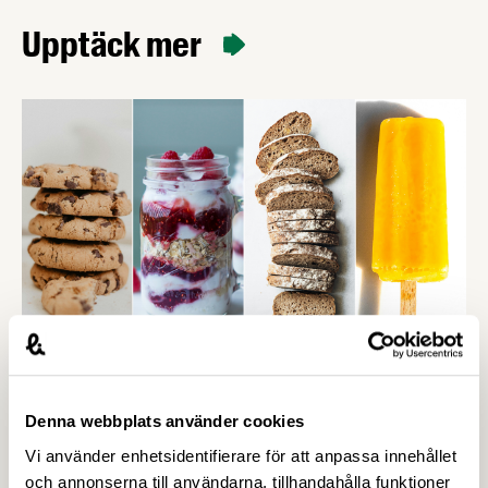
Upptäck mer
11 FEBRUARI 2026
Livsmedelsindustrin sätter nya mål för
Denna webbplats använder cookies
bättre matvanor –
Vi använder enhetsidentifierare för att anpassa innehållet
Livsmedelsföretagen
och annonserna till användarna, tillhandahålla funktioner