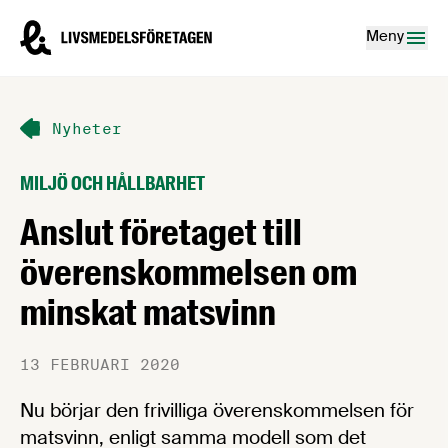
Hoppa till innehåll
Livsmedelsföretagen – till startsidan
Meny
Nyheter
MILJÖ OCH HÅLLBARHET
Anslut företaget till
överenskommelsen om
minskat matsvinn
13 FEBRUARI 2020
Nu börjar den frivilliga överenskommelsen för
matsvinn, enligt samma modell som det