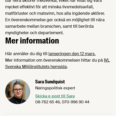
där flera aktörer medverkar, vilket har visat sig vara
mycket effektivt för att minska livsmedelsavfall,
matförluster och matsvinn, hos alla ingående aktörer.
En överenskommelse ger också en möjlighet till nära
samarbete mellan branschen, samt till berörda
myndigheter och departement.
Mer information
Här anmäler du dig till
lanseringen den 12 mars.
Mer information om överenskommelsen hittar du på
IVL
Svenska Miljöinstitutets hemsida
.
Sara Sundquist
Näringspolitisk expert
Skicka e-post till Sara
08-762 65 46, 070-996 90 44