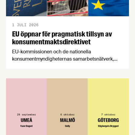
1 JULI 2026
EU öppnar för pragmatisk tillsyn av
konsumentmaktsdirektivet
EU-kommissionen och de nationella
konsumentmyndigheternas samarbetsnätverk,
CPC-nätverket, har kommit med en gemensam
förståelse om införandet av det nya
konsumentmaktsdirektivet. Livsmedelsföretagen
välkomnar att det på EU-nivå nu formellt erkänns
att införandet av direktivet skapar betydande
praktiska problem för företag.