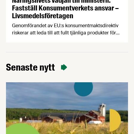
Näringslivets vädjan till ministern:
Fastställ Konsumentverkets ansvar –
Livsmedelsföretagen
Genomförandet av EU:s konsumentmaktsdirektiv
riskerar att leda till att fullt tjänliga produkter för
hundratals miljoner kronor måste kasseras. En
bred sammanslutning av svenska
näringslivsorganisationer begär nu att
civilminister Erik Slottner ingriper.
Senaste nytt