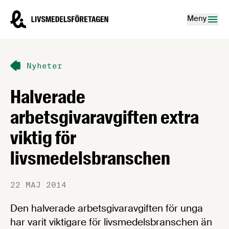
Hoppa till innehåll
Livsmedelsföretagen – till startsidan
Meny
Nyheter
Halverade
arbetsgivaravgiften extra
viktig för
livsmedelsbranschen
22 MAJ 2014
Den halverade arbetsgivaravgiften för unga
har varit viktigare för livsmedelsbranschen än