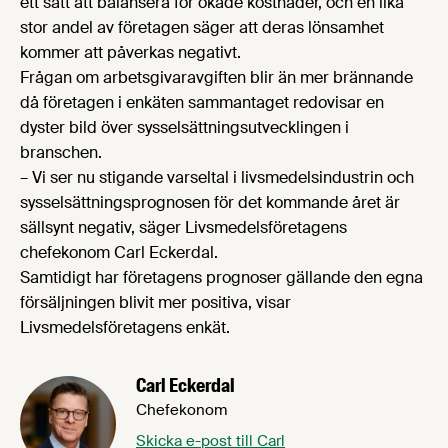
ett sätt att balansera för ökade kostnader, och en lika
stor andel av företagen säger att deras lönsamhet
kommer att påverkas negativt.
Frågan om arbetsgivaravgiften blir än mer brännande
då företagen i enkäten sammantaget redovisar en
dyster bild över sysselsättningsutvecklingen i
branschen.
– Vi ser nu stigande varseltal i livsmedelsindustrin och
sysselsättningsprognosen för det kommande året är
sällsynt negativ, säger Livsmedelsföretagens
chefekonom Carl Eckerdal.
Samtidigt har företagens prognoser gällande den egna
försäljningen blivit mer positiva, visar
Livsmedelsföretagens enkät.
Carl Eckerdal
Chefekonom
Skicka e-post till Carl