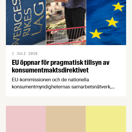
1 JULI 2026
EU öppnar för pragmatisk tillsyn av
konsumentmaktsdirektivet
EU-kommissionen och de nationella
konsumentmyndigheternas samarbetsnätverk,
CPC-nätverket, har kommit med en gemensam
förståelse om införandet av det nya
konsumentmaktsdirektivet. Livsmedelsföretagen
välkomnar att det på EU-nivå nu formellt erkänns
att införandet av direktivet skapar betydande
praktiska problem för företag.