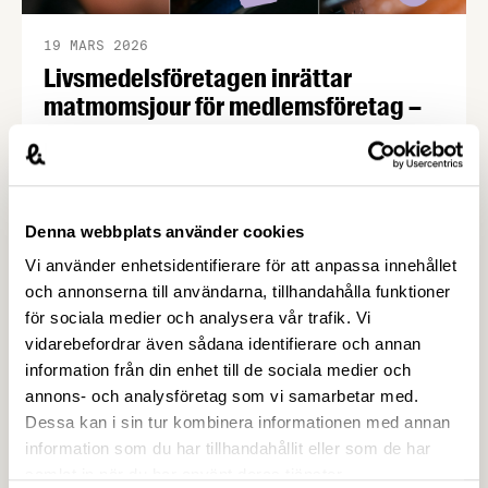
19 MARS 2026
Livsmedelsföretagen inrättar
matmomsjour för medlemsföretag –
Livsmedelsföretagen
Den 1 april 2026 träder matmomssänkningen i
kraft och momsen på livsmedel sänks från 12 till 6
procent. För att underlätta och besvara
Denna webbplats använder cookies
medlemmarnas frågor inrättar
Vi använder enhetsidentifierare för att anpassa innehållet
Livsmedelsföretagen en tillfällig matmomsjour
och annonserna till användarna, tillhandahålla funktioner
som kommer att bemannas av
för sociala medier och analysera vår trafik. Vi
mervärdesskattespecialisterna Pär Sundberg och
vidarebefordrar även sådana identifierare och annan
Mats Holmlund.
information från din enhet till de sociala medier och
annons- och analysföretag som vi samarbetar med.
Dessa kan i sin tur kombinera informationen med annan
information som du har tillhandahållit eller som de har
samlat in när du har använt deras tjänster.