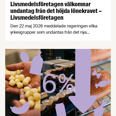
Livsmedelsföretagen välkomnar
undantag från det höjda lönekravet –
Livsmedelsföretagen
Den 22 maj 2026 meddelade regeringen vilka
yrkesgrupper som undantas från det nya
lönegolvet vid arbetskraftsinvandring.
Livsmedelsföretagen välkomnar beslutet, vilket
innebär att flera av livsmedelsindustrins bristyrken
omfattas av ett lägre lönekrav. Samtidigt fastställs
att bärplockare av vilda bär framöver hanteras
inom ramarna för direktivet för
säsongsanställning.