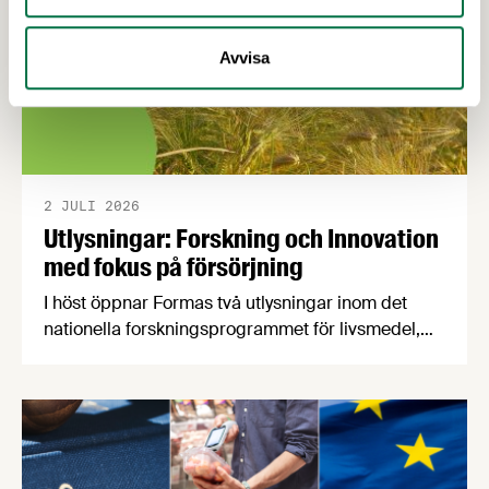
Avvisa
2 JULI 2026
Utlysningar: Forskning och Innovation
med fokus på försörjning
I höst öppnar Formas två utlysningar inom det
nationella forskningsprogrammet för livsmedel,
NFP Livs. Inriktningarna är "hållbara och robusta
försörjningsvägar" samt "hållbara insatsvaror för
en motståndskraftig livsmedelsförsörjning", och
båda syftar till att bana väg för innovationer som
stärker Sveriges livsmedelsförsörjning.