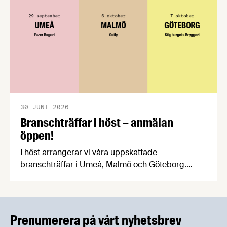
30 JUNI 2026
Branschträffar i höst – anmälan
öppen!
I höst arrangerar vi våra uppskattade
branschträffar i Umeå, Malmö och Göteborg.
Livsmedelsföretagens experter kommer att
informera om aktuella frågor samtidigt som du
kan träffa branschkollegor och utbyta
erfarenheter.
Prenumerera på vårt nyhetsbrev