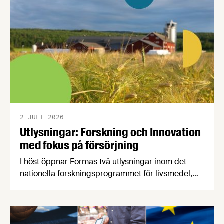
2 JULI 2026
Utlysningar: Forskning och Innovation
med fokus på försörjning
I höst öppnar Formas två utlysningar inom det
nationella forskningsprogrammet för livsmedel,
NFP Livs. Inriktningarna är "hållbara och robusta
försörjningsvägar" samt "hållbara insatsvaror för
en motståndskraftig livsmedelsförsörjning", och
båda syftar till att bana väg för innovationer som