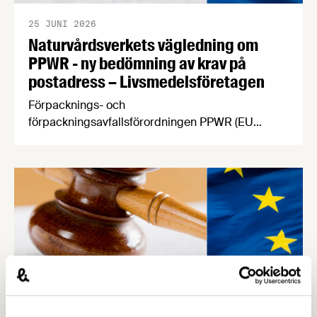
25 JUNI 2026
Naturvårdsverkets vägledning om
PPWR - ny bedömning av krav på
postadress – Livsmedelsföretagen
Förpacknings- och
förpackningsavfallsförordningen PPWR (EU
2025/40) börjar tillämpas den 12 augusti i år. Efter
en konstruktiv dialog mellan Naturvårdsverket och
Livsmedelsföretagen har myndigheten nu
meddelat att tillverkare inte kommer behöva ange
postadress på sina förpackningar.