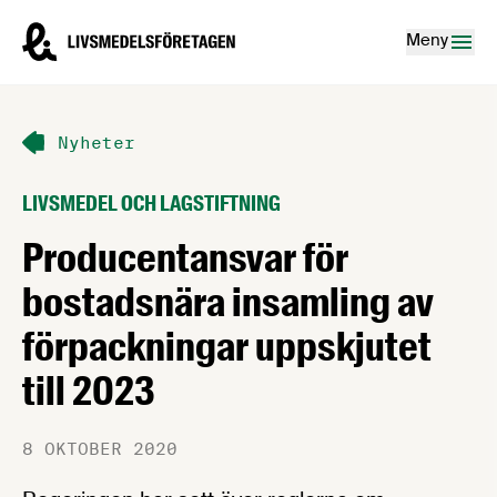
Hoppa till innehåll
Livsmedelsföretagen – till startsidan
Meny
Nyheter
LIVSMEDEL OCH LAGSTIFTNING
Producentansvar för
bostadsnära insamling av
förpackningar uppskjutet
till 2023
8 OKTOBER 2020