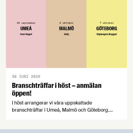
att införandet av direktivet skapar betydande
praktiska problem för företag.
30 JUNI 2026
Branschträffar i höst – anmälan
öppen!
I höst arrangerar vi våra uppskattade
branschträffar i Umeå, Malmö och Göteborg.
Livsmedelsföretagens experter kommer att
informera om aktuella frågor samtidigt som du
kan träffa branschkollegor och utbyta