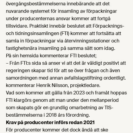
övergångsbestämmelserna innebärande att det
nuvarande systemet för insamling av förpackningar
under producenternas ansvar kommer att fortgå
tillsvidare. Praktiskt innebär beslutet att
Förpacknings-
och tidningsinsamlingen (
FTI) kommer att fortsätta att
samla in förpackningar via återvinningsstationer och
fastighetsnära insamling på samma sätt som idag.
På sin hemsida kommenterar FTI beslutet;
– Från FTI:s sida så anser vi att det är väldigt positivt att
regeringen skapar tid för att se över frågan och även
samordningen med annan avfallslagstiftning ordentligt.
kommenterar Henrik Nilsson, projektledare.
Vad som kommer att gälla från 2023 och framåt hoppas
FTI klargörs genom att man under den mellanperiod
som skapats gör en grundlig omarbetning av TIS-
bestämmelserna i 2018 års förordning.
Krav på producenter införs redan 2021
För producenter kommer det dock ändå att ske