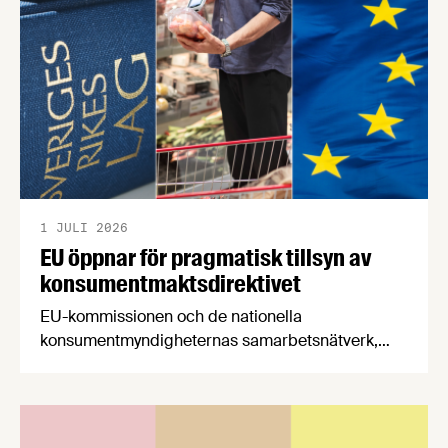
stärker Sveriges livsmedelsförsörjning.
1 JULI 2026
EU öppnar för pragmatisk tillsyn av
konsumentmaktsdirektivet
EU-kommissionen och de nationella
konsumentmyndigheternas samarbetsnätverk,
CPC-nätverket, har kommit med en gemensam
förståelse om införandet av det nya
konsumentmaktsdirektivet. Livsmedelsföretagen
välkomnar att det på EU-nivå nu formellt erkänns