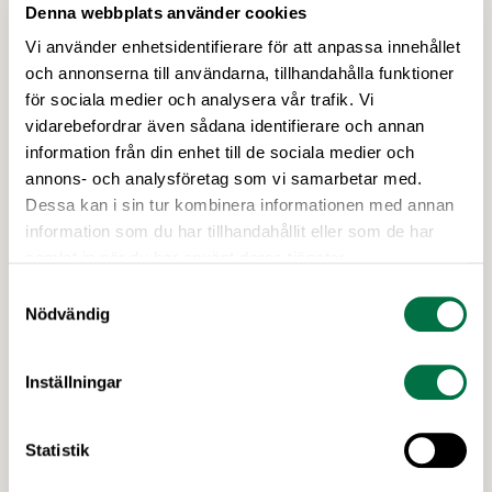
Denna webbplats använder cookies
Vi använder enhetsidentifierare för att anpassa innehållet
10 JUNI 2026
och annonserna till användarna, tillhandahålla funktioner
Ny och kommande lagstiftning för
för sociala medier och analysera vår trafik. Vi
livsmedelsproducenter –
vidarebefordrar även sådana identifierare och annan
Livsmedelsföretagen
information från din enhet till de sociala medier och
annons- och analysföretag som vi samarbetar med.
Nu finns det en ny vägledning för PPWR, nya
Dessa kan i sin tur kombinera informationen med annan
gränsvärden för mineraloljor i livsmedel och en
information som du har tillhandahållit eller som de har
uppdatering kring regeringens arbete med
samlat in när du har använt deras tjänster.
kontrollutredningen och fuskutredningen. PPWR:
Samtyckesval
ny vägledning på svenska Förpacknings- och
Nödvändig
förpackningsavfallsförordningen, PPWR (EU)
2025/40, börjar tillämpas den 12 augusti i år.
Inställningar
Statistik