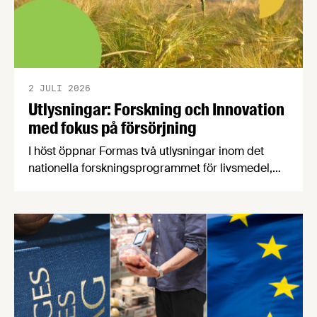
2 JULI 2026
Utlysningar: Forskning och Innovation
med fokus på försörjning
I höst öppnar Formas två utlysningar inom det
nationella forskningsprogrammet för livsmedel,
NFP Livs. Inriktningarna är "hållbara och robusta
försörjningsvägar" samt "hållbara insatsvaror för
en motståndskraftig livsmedelsförsörjning", och
båda syftar till att bana väg för innovationer som
stärker Sveriges livsmedelsförsörjning.