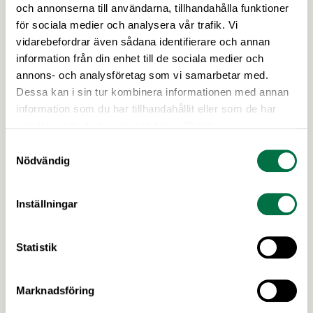
Ny rapport: Kompetensbristen
och annonserna till användarna, tillhandahålla funktioner
livsmedelsindustrins största
för sociala medier och analysera vår trafik. Vi
utmaning – Livsmedelsföretagen
vidarebefordrar även sådana identifierare och annan
information från din enhet till de sociala medier och
Trots ett antal väldigt utmanande år så vill 9 av 10
annons- och analysföretag som vi samarbetar med.
svenska livsmedelsproducenter öka produktionen
Dessa kan i sin tur kombinera informationen med annan
de kommande fem åren. Det största hindret är
information som du har tillhandahållit eller som de har
kompetensbrist – 7 av 10 företag har svårare att
samlat in när du har använt deras tjänster.
hitta rätt kompetens idag jämfört med för fem år
Samtyckesval
sedan. Det visar en ny rapport från
Nödvändig
Livsmedelsföretagen som vill se en nationell
strategi …
Inställningar
Statistik
Marknadsföring