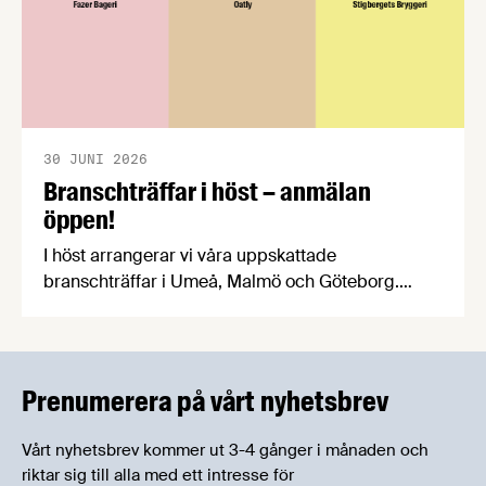
30 JUNI 2026
Branschträffar i höst – anmälan
öppen!
I höst arrangerar vi våra uppskattade
branschträffar i Umeå, Malmö och Göteborg.
Livsmedelsföretagens experter kommer att
informera om aktuella frågor samtidigt som du
kan träffa branschkollegor och utbyta
erfarenheter.
Prenumerera på vårt nyhetsbrev
Vårt nyhetsbrev kommer ut 3-4 gånger i månaden och
riktar sig till alla med ett intresse för