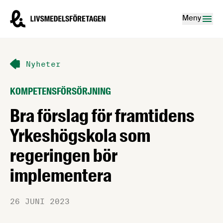
Hoppa till innehåll
Livsmedelsföretagen – till startsidan
Meny
Nyheter
KOMPETENSFÖRSÖRJNING
Bra förslag för framtidens
Yrkeshögskola som
regeringen bör
implementera
26 JUNI 2023