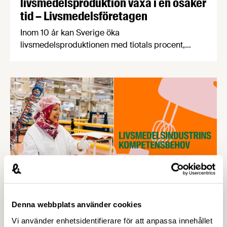
livsmedelsproduktion växa i en osäker
tid – Livsmedelsföretagen
Inom 10 år kan Sverige öka
livsmedelsproduktionen med tiotals procent,
skapa 19 000 nya jobb i hela landet och samtidigt
stärka livsmedelsberedskap, klimatarbete och
biologisk mångfald. Det visar rapporten Grön
uppväxling som i dag överlämnas till regeringen
av Livsmedelsföretagen, Arla, Lantmännen, Scan
Sverige och LRF.
Denna webbplats använder cookies
13 APRIL 2026
Vi använder enhetsidentifierare för att anpassa innehållet