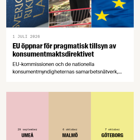
1 JULI 2026
EU öppnar för pragmatisk tillsyn av
konsumentmaktsdirektivet
EU-kommissionen och de nationella
konsumentmyndigheternas samarbetsnätverk,
CPC-nätverket, har kommit med en gemensam
förståelse om införandet av det nya
konsumentmaktsdirektivet. Livsmedelsföretagen
välkomnar att det på EU-nivå nu formellt erkänns
att införandet av direktivet skapar betydande
praktiska problem för företag.