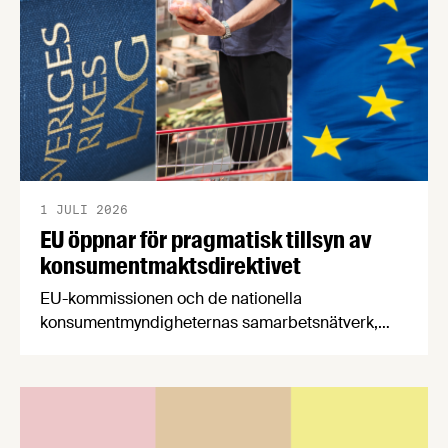
stärker Sveriges livsmedelsförsörjning.
1 JULI 2026
EU öppnar för pragmatisk tillsyn av
konsumentmaktsdirektivet
EU-kommissionen och de nationella
konsumentmyndigheternas samarbetsnätverk,
CPC-nätverket, har kommit med en gemensam
förståelse om införandet av det nya
konsumentmaktsdirektivet. Livsmedelsföretagen
välkomnar att det på EU-nivå nu formellt erkänns
att införandet av direktivet skapar betydande