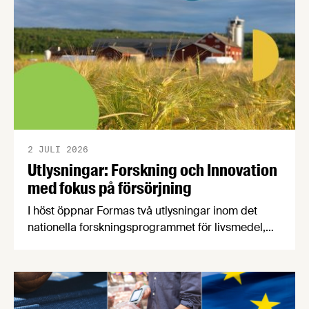
2 JULI 2026
Utlysningar: Forskning och Innovation
med fokus på försörjning
I höst öppnar Formas två utlysningar inom det
nationella forskningsprogrammet för livsmedel,
NFP Livs. Inriktningarna är "hållbara och robusta
försörjningsvägar" samt "hållbara insatsvaror för
en motståndskraftig livsmedelsförsörjning", och
båda syftar till att bana väg för innovationer som