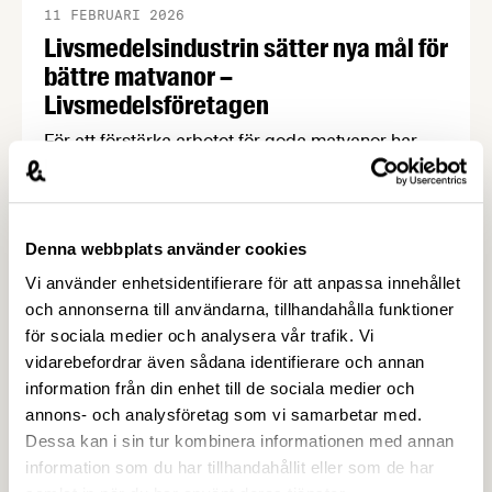
11 FEBRUARI 2026
Livsmedelsindustrin sätter nya mål för
bättre matvanor –
Livsmedelsföretagen
För att förstärka arbetet för goda matvanor har
fyra branschorganisationer och deras
medlemsföretag satt upp åtaganden och mål för
mindre salt, mindre socker och för
energimärkning. Först ut är sötade smaksatta
Denna webbplats använder cookies
mjölkprodukter, matbröd, glass samt kaffebröd,
Vi använder enhetsidentifierare för att anpassa innehållet
kex och kakor, och fler åtaganden kommer senare
och annonserna till användarna, tillhandahålla funktioner
i vår. Åtagandena är frivilliga och målen tar sikte
för sociala medier och analysera vår trafik. Vi
på 2030. …
vidarebefordrar även sådana identifierare och annan
information från din enhet till de sociala medier och
annons- och analysföretag som vi samarbetar med.
Dessa kan i sin tur kombinera informationen med annan
information som du har tillhandahållit eller som de har