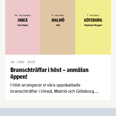
praktiska problem för företag.
30 JUNI 2026
Branschträffar i höst – anmälan
öppen!
I höst arrangerar vi våra uppskattade
branschträffar i Umeå, Malmö och Göteborg.
Livsmedelsföretagens experter kommer att
informera om aktuella frågor samtidigt som du
kan träffa branschkollegor och utbyta