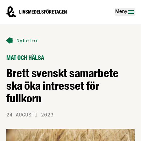
Hoppa till innehåll
Livsmedelsföretagen – till startsidan
Meny
Nyheter
MAT OCH HÄLSA
Brett svenskt samarbete
ska öka intresset för
fullkorn
24 AUGUSTI 2023