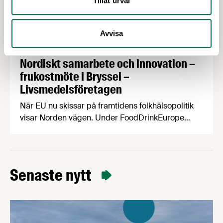
Tillåt urval
Avvisa
10 MARS 2026
Nordiskt samarbete och innovation –
frukostmöte i Bryssel –
Livsmedelsföretagen
När EU nu skissar på framtidens folkhälsopolitik
visar Norden vägen. Under FoodDrinkEurope
Partnership Days i Bryssel lyfte de nordiska
livsmedelsorganisationerna hur innovation och
reformulering redan stärker folkhälsan – och
varför smarta partnerskap är viktigare än nya,
Senaste nytt
otydliga regler.