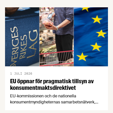
försörjningsvägar" samt "hållbara insatsvaror för
en motståndskraftig livsmedelsförsörjning", och
båda syftar till att bana väg för innovationer som
stärker Sveriges livsmedelsförsörjning.
1 JULI 2026
EU öppnar för pragmatisk tillsyn av
konsumentmaktsdirektivet
EU-kommissionen och de nationella
konsumentmyndigheternas samarbetsnätverk,
CPC-nätverket, har kommit med en gemensam