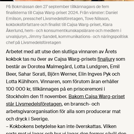
På Bokmässan den 27 september tillkännagavs de fem
finalisterna till Cajsa Warg-priset 2024. Från vänster: Daniel
Emilson, presschef Livsmedelsföretagen, Tove Nilsson,
kokboksförfattare och finalist till Cajsa Warg-priset, Klara
Åkerlund, hem- och konsumentkunskapslärare och medlem i
urvalsjuryn, Jimmy Sandell, kommunikations- och näringspolitisk
chef på Livsmedelsföretagen
Arbetet med att utse den slutliga vinnaren av Årets
kokbok tas nu över av Cajsa Warg-prisets
finaljury
som
består av Dorotea Malmegård, Lotta Lundgren, Emil
Beer, Sahar Sorati, Björn Werner, Elin Ingves Pyk och
Lotta Kühlhorn. Vinnaren, som förutom äran erhåller
100 000 kr, tillkännages på en prisceremoni i
Stockholm den 11 november.
Bakom Cajsa Warg-priset
står Livsmedelsföretagen
, en bransch- och
arbetsgivarorganisation för alla som producerar mat
och dryck i Sverige.
– Kokbokens betydelse kan inte överskattas. Vilken
sorts mat vi lagar och hur vi lagar den formar såväl den