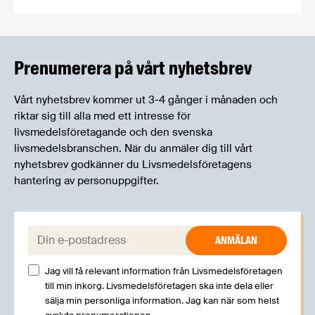
Livsmedelsföretagens experter kommer att
informera om aktuella frågor samtidigt som du
kan träffa branschkollegor och utbyta
erfarenheter.
Prenumerera på vårt nyhetsbrev
Vårt nyhetsbrev kommer ut 3-4 gånger i månaden och
riktar sig till alla med ett intresse för
livsmedelsföretagande och den svenska
livsmedelsbranschen. När du anmäler dig till vårt
nyhetsbrev godkänner du Livsmedelsföretagens
hantering av personuppgifter.
E-post:
Jag vill få relevant information från Livsmedelsföretagen
till min inkorg. Livsmedelsföretagen ska inte dela eller
sälja min personliga information. Jag kan när som helst