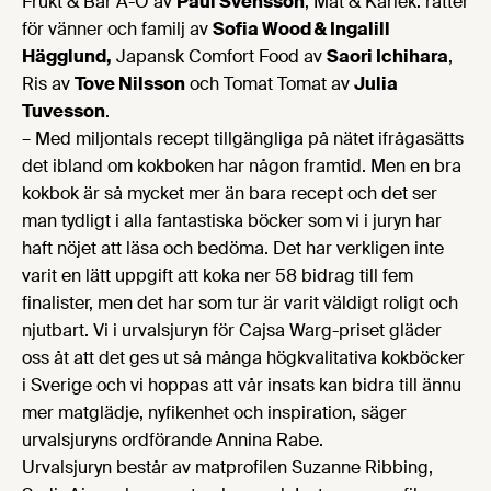
Frukt & Bär A-Ö av
Paul Svensson
, Mat & Kärlek: rätter
för vänner och familj av
Sofia Wood & Ingalill
Hägglund,
Japansk Comfort Food av
Saori Ichihara
,
Ris av
Tove Nilsson
och Tomat Tomat av
Julia
Tuvesson
.
– Med miljontals recept tillgängliga på nätet ifrågasätts
det ibland om kokboken har någon framtid. Men en bra
kokbok är så mycket mer än bara recept och det ser
man tydligt i alla fantastiska böcker som vi i juryn har
haft nöjet att läsa och bedöma. Det har verkligen inte
varit en lätt uppgift att koka ner 58 bidrag till fem
finalister, men det har som tur är varit väldigt roligt och
njutbart. Vi i urvalsjuryn för Cajsa Warg-priset gläder
oss åt att det ges ut så många högkvalitativa kokböcker
i Sverige och vi hoppas att vår insats kan bidra till ännu
mer matglädje, nyfikenhet och inspiration, säger
urvalsjuryns ordförande Annina Rabe.
Urvalsjuryn består av matprofilen Suzanne Ribbing,