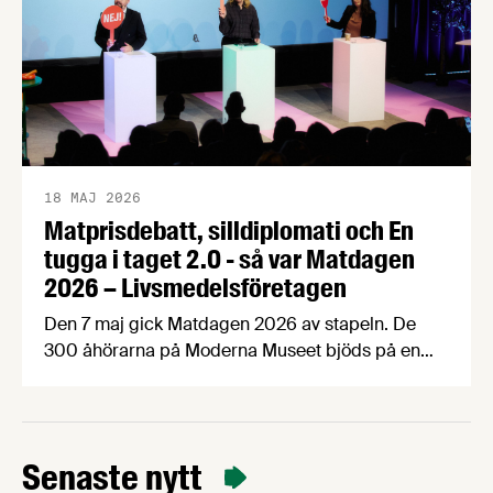
18 MAJ 2026
Matprisdebatt, silldiplomati och En
tugga i taget 2.0 - så var Matdagen
2026 – Livsmedelsföretagen
Den 7 maj gick Matdagen 2026 av stapeln. De
300 åhörarna på Moderna Museet bjöds på en
dag fylld med spänstig matprisdebatt,
exportinspiration med Håkan Juholt, mathistoria
med Edward Blom, panelsamtal om
Matpriskommissionen, Årets Livsmedelsexportör,
Senaste nytt
världens bästa fika och mycket, mycket mer. Här