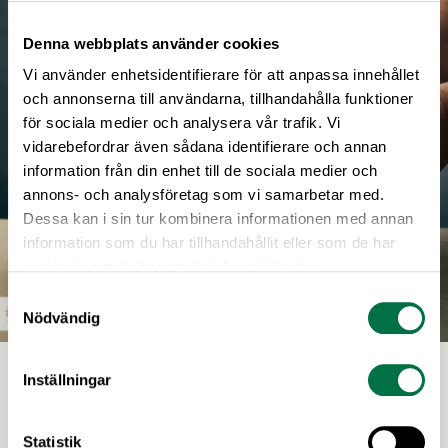
Denna webbplats använder cookies
Vi använder enhetsidentifierare för att anpassa innehållet
och annonserna till användarna, tillhandahålla funktioner
för sociala medier och analysera vår trafik. Vi
vidarebefordrar även sådana identifierare och annan
information från din enhet till de sociala medier och
annons- och analysföretag som vi samarbetar med.
Dessa kan i sin tur kombinera informationen med annan
information som du har tillhandahållit eller som de har
samlat in när du har använt deras tjänster.
Samtyckesval
Nödvändig
Ris av Tove Nilsson, fotograf Roland Persson
Inställningar
Motivering: Från risotto till tadhdig och allt där emellan:
i den här välarbetade boken lyfts riset äntligen från
biroll till huvudroll. Tove Nilsson är en kunnig ciceron till
Statistik