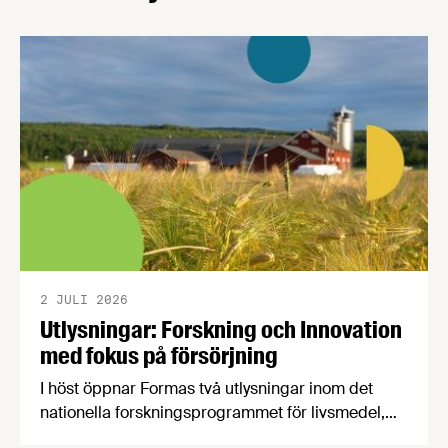
sammanfattar vi dagen med bilder och en kort
video. Det övergripande temat …
2 JULI 2026
Utlysningar: Forskning och Innovation
med fokus på försörjning
I höst öppnar Formas två utlysningar inom det
nationella forskningsprogrammet för livsmedel,
NFP Livs. Inriktningarna är "hållbara och robusta