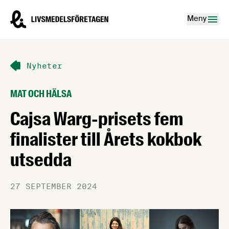
Hoppa till innehåll
Livsmedelsföretagen – till startsidan
Meny
Nyheter
MAT OCH HÄLSA
Cajsa Warg-prisets fem
finalister till Årets kokbok
utsedda
27 SEPTEMBER 2024