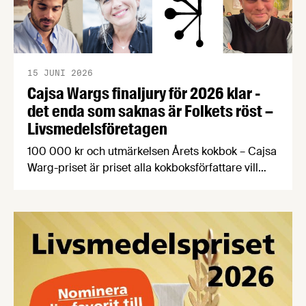
15 JUNI 2026
Cajsa Wargs finaljury för 2026 klar -
det enda som saknas är Folkets röst –
Livsmedelsföretagen
100 000 kr och utmärkelsen Årets kokbok – Cajsa
Warg-priset är priset alla kokboksförfattare vill
vinna. Årets finaljury består bland annat av en
passionerad fiskälskare, en hängiven
kokbokssamlare och en legendarisk matfotograf.
Dessutom har alla kokboksälskare möjlighet att
söka till att bli en del av finaljuryn som Folkets röst.
Frida Ronge, David Sundin, Karolina Sparring, …