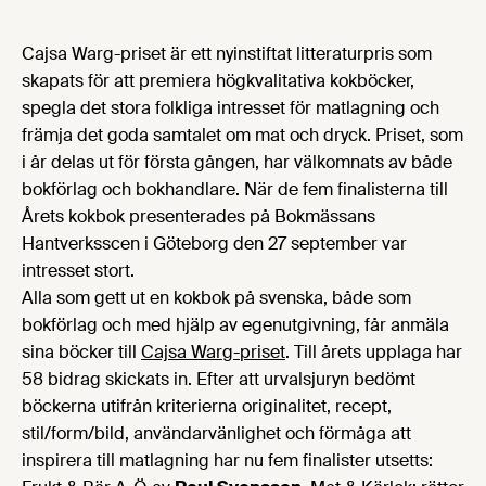
Cajsa Warg-priset är ett nyinstiftat litteraturpris som
skapats för att premiera högkvalitativa kokböcker,
spegla det stora folkliga intresset för matlagning och
främja det goda samtalet om mat och dryck. Priset, som
i år delas ut för första gången, har välkomnats av både
bokförlag och bokhandlare. När de fem finalisterna till
Årets kokbok presenterades på Bokmässans
Hantverksscen i Göteborg den 27 september var
intresset stort.
Alla som gett ut en kokbok på svenska, både som
bokförlag och med hjälp av egenutgivning, får anmäla
sina böcker till
Cajsa Warg-priset
. Till årets upplaga har
58 bidrag skickats in. Efter att urvalsjuryn bedömt
böckerna utifrån kriterierna originalitet, recept,
stil/form/bild, användarvänlighet och förmåga att
inspirera till matlagning har nu fem finalister utsetts: