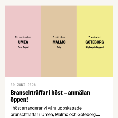
förståelse om införandet av det nya
konsumentmaktsdirektivet. Livsmedelsföretagen
välkomnar att det på EU-nivå nu formellt erkänns
att införandet av direktivet skapar betydande
praktiska problem för företag.
30 JUNI 2026
Branschträffar i höst – anmälan
öppen!
I höst arrangerar vi våra uppskattade
branschträffar i Umeå, Malmö och Göteborg.