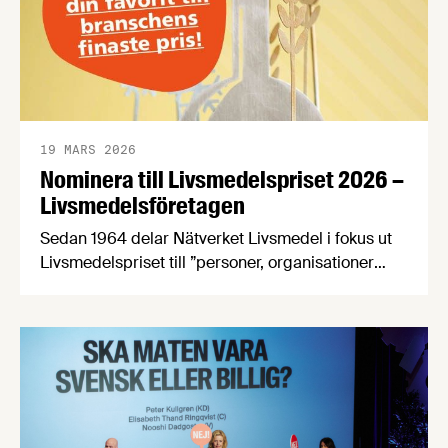
19 MARS 2026
Nominera till Livsmedelspriset 2026 –
Livsmedelsföretagen
Sedan 1964 delar Nätverket Livsmedel i fokus ut
Livsmedelspriset till ”personer, organisationer
eller företag som på ett inspirerande och
innovativt sätt tagit initiativ till, eller utvecklat
förutsättningar för att öka livsmedelsnäringens
konkurrenskraft och utveckling”. Passa på att
nominera en eller flera kandidater senast den 21
april! Bland de nomineringar som kommer in
kommer en jury …