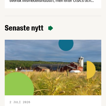
svensk livsmedelsindustri, men efter USA:s och
Israels attack mot Iran har kostnadsläget snabbt
försämrats för svenska producenter av mat och
dryck. Samtidigt visar Livsmedelsföretagens nya
konjunkturbrev att decennier av för låga
Senaste nytt
investeringar riskerar att underminera svensk
livsmedelsberedskap och konkurrenskraft.
2 JULI 2026