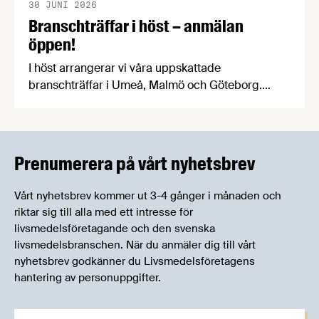
30 JUNI 2026
Branschträffar i höst – anmälan
öppen!
I höst arrangerar vi våra uppskattade
branschträffar i Umeå, Malmö och Göteborg.
Livsmedelsföretagens experter kommer att
informera om aktuella frågor samtidigt som du
kan träffa branschkollegor och utbyta
erfarenheter.
Prenumerera på vårt nyhetsbrev
Vårt nyhetsbrev kommer ut 3-4 gånger i månaden och
riktar sig till alla med ett intresse för
livsmedelsföretagande och den svenska
livsmedelsbranschen. När du anmäler dig till vårt
nyhetsbrev godkänner du Livsmedelsföretagens
hantering av personuppgifter.