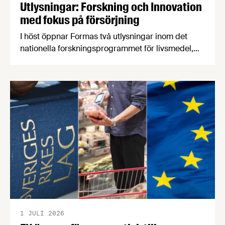
Utlysningar: Forskning och Innovation
med fokus på försörjning
I höst öppnar Formas två utlysningar inom det
nationella forskningsprogrammet för livsmedel,
NFP Livs. Inriktningarna är "hållbara och robusta
försörjningsvägar" samt "hållbara insatsvaror för
en motståndskraftig livsmedelsförsörjning", och
båda syftar till att bana väg för innovationer som
stärker Sveriges livsmedelsförsörjning.
1 JULI 2026