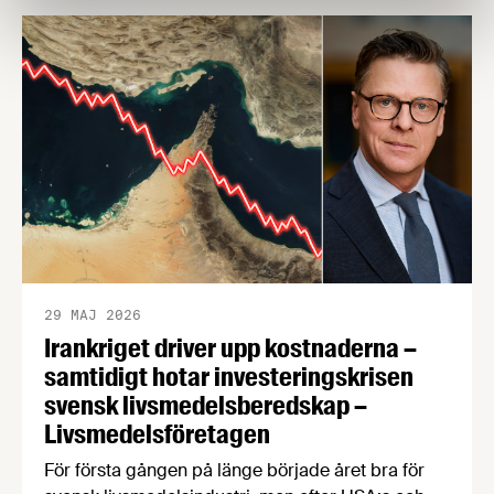
12 procent jämfört med året innan. Samtidigt ökar
handelsunderskottet, vilket tyder på att
exportpotentialen inte tillvaratas fullt ut.
29 MAJ 2026
Irankriget driver upp kostnaderna –
samtidigt hotar investeringskrisen
svensk livsmedelsberedskap –
Livsmedelsföretagen
För första gången på länge började året bra för