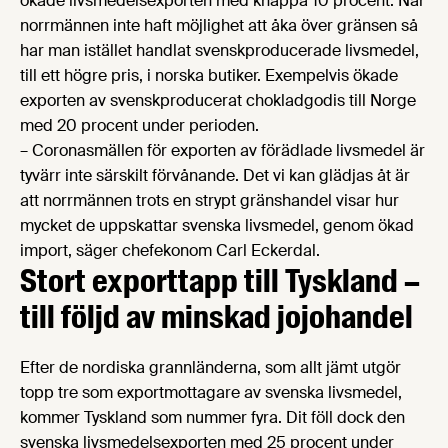
ökade livsmedelsexporten med knappa 10 procent. När
norrmännen inte haft möjlighet att åka över gränsen så
har man istället handlat svenskproducerade livsmedel,
till ett högre pris, i norska butiker. Exempelvis ökade
exporten av svenskproducerat chokladgodis till Norge
med 20 procent under perioden.
– Coronasmällen för exporten av förädlade livsmedel är
tyvärr inte särskilt förvånande. Det vi kan glädjas åt är
att norrmännen trots en strypt gränshandel visar hur
mycket de uppskattar svenska livsmedel, genom ökad
import, säger chefekonom Carl Eckerdal.
Stort exporttapp till Tyskland –
till följd av minskad jojohandel
Efter de nordiska grannländerna, som allt jämt utgör
topp tre som exportmottagare av svenska livsmedel,
kommer Tyskland som nummer fyra. Dit föll dock den
svenska livsmedelsexporten med 25 procent under