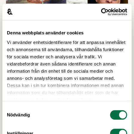
Denna webbplats använder cookies
Vi använder enhetsidentifierare för att anpassa innehållet
och annonserna till användarna, tillhandahålla funktioner
24 FEBRUARI 2026
för sociala medier och analysera vår trafik. Vi
Handeln pressar svenska
vidarebefordrar även sådana identifierare och annan
livsmedelsproducenter inför
information från din enhet till de sociala medier och
matmomssänkningen –
annons- och analysföretag som vi samarbetar med.
Livsmedelsföretagen
Dessa kan i sin tur kombinera informationen med annan
information som du har tillhandahållit eller som de har
De svenska livsmedelsproducenternas kostnader
samlat in när du har använt deras tjänster.
fortsätter öka, men inför matmomssänkningen i
Samtyckesval
april har två av tre producenter fått påbud från
Nödvändig
dagligvaruhandeln om prisstopp. När
producenterna listar de viktigaste
konsumenttrenderna knuffar svenskproducerat
Inställningar