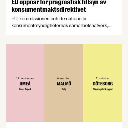
EU öppnar för pragmatisk tillsyn av
konsumentmaktsdirektivet
EU-kommissionen och de nationella
konsumentmyndigheternas samarbetsnätverk,
CPC-nätverket, har kommit med en gemensam
förståelse om införandet av det nya
konsumentmaktsdirektivet. Livsmedelsföretagen
välkomnar att det på EU-nivå nu formellt erkänns
att införandet av direktivet skapar betydande
praktiska problem för företag.