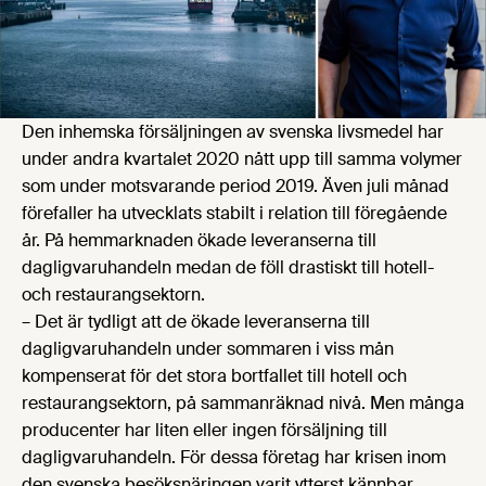
Den inhemska försäljningen av svenska livsmedel har
under andra kvartalet 2020 nått upp till samma volymer
som under motsvarande period 2019. Även juli månad
förefaller ha utvecklats stabilt i relation till föregående
år. På hemmarknaden ökade leveranserna till
dagligvaruhandeln medan de föll drastiskt till hotell-
och restaurangsektorn.
– Det är tydligt att de ökade leveranserna till
dagligvaruhandeln under sommaren i viss mån
kompenserat för det stora bortfallet till hotell och
restaurangsektorn, på sammanräknad nivå. Men många
producenter har liten eller ingen försäljning till
dagligvaruhandeln. För dessa företag har krisen inom
den svenska besöksnäringen varit ytterst kännbar,