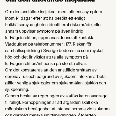
Om den anställde insjuknar med influensasymptom
inom 14 dagar efter att ha besökt ett enligt
Folkhälsomyndigheten identifierat riskområde, eller
annars uppvisar symptom på även lindrig
luftvägsinfektion, uppmanas denne att kontakta
Vårdguiden på telefonnummer 1177. Risken för
samhällsspridning i Sverige bedöms nu som mycket
hög och det är viktigt att ta alla symptom på
luftvägsinfektion/influensa på största allvar.
Om det konstateras att den anställde smittats av
coronavirus och på grund av sjukdom inte kan arbeta
gäller vanliga sjukregler om sjukanmälan, sjuklön och
sjukpenning.
Genom beslut av regeringen avskaffas karensavdraget
tillfälligt. Förhoppningen är att åtgärden skall öka
människors benägenhet att stanna hemma vid sjukdom
och därmed minska smittspridningen. Åtgärden