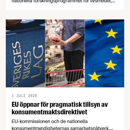
nationella forskningsprogrammet för livsmedel,
NFP Livs. Inriktningarna är "hållbara och robusta
försörjningsvägar" samt "hållbara insatsvaror för
en motståndskraftig livsmedelsförsörjning", och
båda syftar till att bana väg för innovationer som
stärker Sveriges livsmedelsförsörjning.
1 JULI 2026
EU öppnar för pragmatisk tillsyn av
konsumentmaktsdirektivet
EU-kommissionen och de nationella
konsumentmyndigheternas samarbetsnätverk,