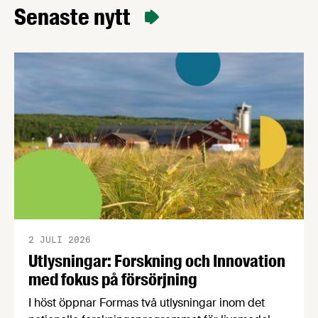
regelförenkla och skjuta upp genomförandetiden
Senaste nytt
för direktivet. För dig som arbetsgivare innebär
detta i korthet att arbetet med att implementera
direktivet i den …
2 JULI 2026
Utlysningar: Forskning och Innovation
med fokus på försörjning
I höst öppnar Formas två utlysningar inom det