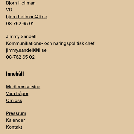
Björn Hellman
VD
bjorn.hellman@li.se
08-762 65 01
Jimmy Sandell
Kommunikations- och näringspolitisk chef
jimmy.sandell@li.se
08-762 65 02
Innehåll
Medlemsservice
Våra frågor
Om oss
Pressrum
Kalender
Kontakt