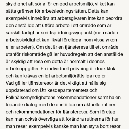
skyldighet att sörja för en god arbetsmiljö, vilket kan
sätta gränser för arbetsledningsrätten. Detta kan
exempelvis innebära att arbetsgivaren inte kan beordra
den anställde att utföra arbete i ett område som är
särskilt farligt ur smittspridningssynpunkt (men sådan
arbetsskyldighet kan likväl föreligga inom vissa yrken
eller arbeten). Om det är en tjänsteresa till ett område
utanför riskområde gäller huvudregeln att den anställde
är skyldig att resa om detta är normalt i dennes
arbetsuppgifter. En individuell prövning är dock klok
och kan krävas enligt arbetsmiljörättsliga regler.
Vad gäller tjänsteresor är det viktigt att hålla sig
uppdaterad om Utrikesdepartementets och
Folkhälsomyndighetens rekommendationer samt ha en
löpande dialog med de anställda om aktuella rutiner
och rekommendationer för tjänsteresor. Som företag
kan man också överväga att förändra rutinerna för hur
man reser, exempelvis kanske man kan styra bort resor