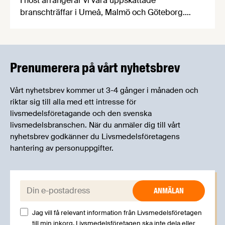
I höst arrangerar vi våra uppskattade
branschträffar i Umeå, Malmö och Göteborg.
Livsmedelsföretagens experter kommer att
informera om aktuella frågor samtidigt som du
kan träffa branschkollegor och utbyta
erfarenheter.
Prenumerera på vårt nyhetsbrev
Vårt nyhetsbrev kommer ut 3-4 gånger i månaden och
riktar sig till alla med ett intresse för
livsmedelsföretagande och den svenska
livsmedelsbranschen. När du anmäler dig till vårt
nyhetsbrev godkänner du Livsmedelsföretagens
hantering av personuppgifter.
E-post:
Jag vill få relevant information från Livsmedelsföretagen
till min inkorg. Livsmedelsföretagen ska inte dela eller