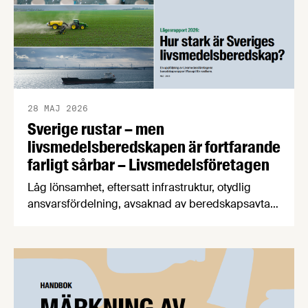
28 MAJ 2026
Sverige rustar – men
livsmedelsberedskapen är fortfarande
farligt sårbar – Livsmedelsföretagen
Låg lönsamhet, eftersatt infrastruktur, otydlig
ansvarsfördelning, avsaknad av beredskapsavtal
och osäkra handelsvägar hotar Sveriges förmåga
att försörja befolkningen med mat vid kris och
krig. Det visar en ny beredskapsrapport från
Livsmedelsföretagen som också konstaterar att
produktionen av svenska livsmedel minskar i en
tid när produktionen måste öka för att stärka