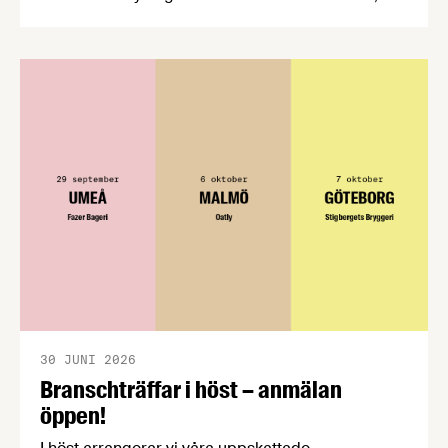
CPC-nätverket, har kommit med en gemensam
förståelse om införandet av det nya
konsumentmaktsdirektivet. Livsmedelsföretagen
välkomnar att det på EU-nivå nu formellt erkänns
att införandet av direktivet skapar betydande
praktiska problem för företag.
30 JUNI 2026
Branschträffar i höst – anmälan
öppen!