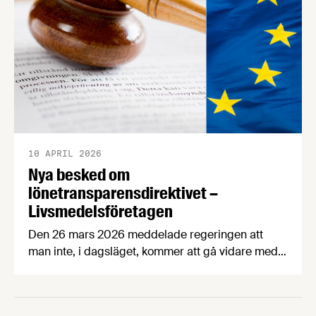
på vår hemsida för alla intresserade.
10 APRIL 2026
Nya besked om
lönetransparensdirektivet –
Livsmedelsföretagen
Den 26 mars 2026 meddelade regeringen att
man inte, i dagsläget, kommer att gå vidare med
den tidigare föreslagna implementeringen av EU:s
lönetransparensdirektiv. Istället vill regeringen
försöka omförhandla direktivet i syfte att