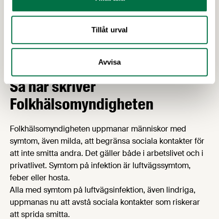
och företagshälsovård.
Är du medlem i Livsmedels­
företagen och har fler frågor?
Tillåt urval
Hör i så fall av dig till vår arbetsgivarrådgivning på
08 –
Avvisa
762 65 50
eller e-post
radgivning@li.se
.
Så här skriver
Folkhälsomyndigheten
Folkhälsomyndigheten uppmanar människor med
symtom, även milda, att begränsa sociala kontakter för
att inte smitta andra. Det gäller både i arbetslivet och i
privatlivet. Symtom på infektion är luftvägssymtom,
feber eller hosta.
Alla med symtom på luftvägsinfektion, även lindriga,
uppmanas nu att avstå sociala kontakter som riskerar
att sprida smitta.