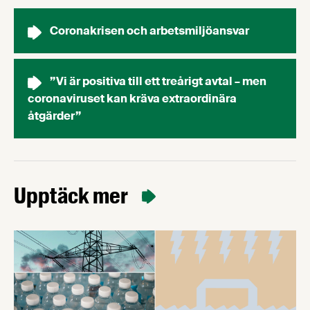
Coronakrisen och arbetsmiljöansvar
”Vi är positiva till ett treårigt avtal – men
coronaviruset kan kräva extraordinära
åtgärder”
Upptäck mer