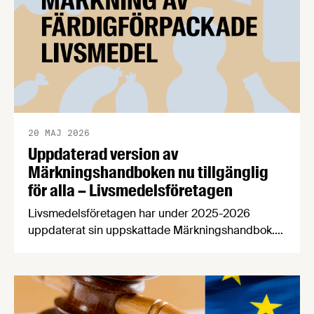
beredskapen.
20 MAJ 2026
Uppdaterad version av
Märkningshandboken nu tillgänglig
för alla – Livsmedelsföretagen
Livsmedelsföretagen har under 2025-2026
uppdaterat sin uppskattade Märkningshandbok.
Syftet med handboken är att underlätta för våra
medlemsföretag att tillämpa de märkningsregler
som EU beslutar om. Efter att ha varit reserverad
för våra medlemmar en tid finns den nu tillgänglig