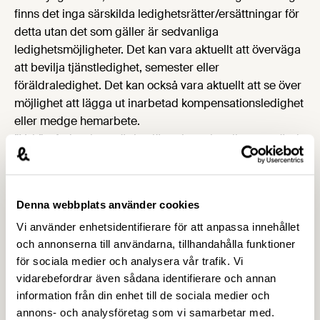
finns det inga särskilda ledighetsrätter/ersättningar för
detta utan det som gäller är sedvanliga
ledighetsmöjligheter. Det kan vara aktuellt att överväga
att bevilja tjänstledighet, semester eller
föräldraledighet. Det kan också vara aktuellt att se över
möjlighet att lägga ut inarbetad kompensationsledighet
eller medge hemarbete.
”Vab”, vård av barn, är i nuläget inte aktuellt att använda
om det inte är så att barnet är sjukt eller smittbärare.
”Vab” utges inte för att vara hemma med barn för att
undvika smitta, och det anges inga undantag för det fall
Denna webbplats använder cookies
man inte väljer utan måste hålla barnet hemma, se
Vi använder enhetsidentifierare för att anpassa innehållet
information hos Försäkringskassan under
”Ersättning
och annonserna till användarna, tillhandahålla funktioner
för vab”
.
för sociala medier och analysera vår trafik. Vi
Korttidspermittering
vidarebefordrar även sådana identifierare och annan
Regeringen har den 16 mars beslutat om krispaket för
information från din enhet till de sociala medier och
svenska företag och jobb, i vilket en åtgärd är möjlighet
annons- och analysföretag som vi samarbetar med.
till korttidspermittering. Korttidspermittering innebär att