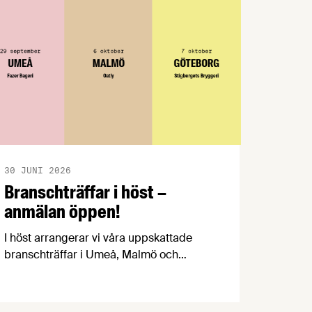
30 JUNI 2026
Branschträffar i höst –
anmälan öppen!
I höst arrangerar vi våra uppskattade
branschträffar i Umeå, Malmö och
Göteborg. Livsmedelsföretagens
experter kommer att informera om
aktuella frågor samtidigt som du kan