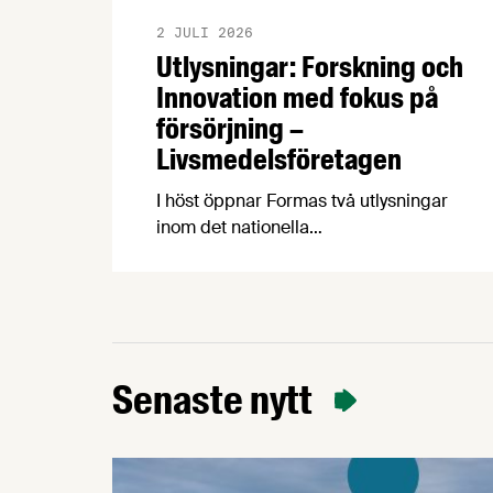
2 JULI 2026
Utlysningar: Forskning och
Innovation med fokus på
försörjning –
Livsmedelsföretagen
I höst öppnar Formas två utlysningar
inom det nationella
forskningsprogrammet för livsmedel,
NFP Livs. Inriktningarna är ”hållbara och
robusta försörjningsvägar” samt
”hållbara insatsvaror för en
motståndskraftig livsmedelsförsörjning”,
och båda syftar till att bana väg för
Senaste nytt
innovationer som stärker Sveriges
livsmedelsförsörjning.