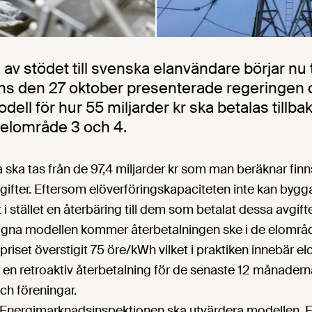
av stödet till svenska elanvändare börjar nu 
ns den 27 oktober presenterade regeringen
ell för hur 55 miljarder kr ska betalas tillbaka
 elområde 3 och 4.
 ska tas från de 97,4 miljarder kr som man beräknar finns
gifter. Eftersom elöverföringskapaciteten inte kan byggas
et i stället en återbäring till dem som betalat dessa avgifte
lagna modellen kommer återbetalningen ske i de elområ
priset överstigit 75 öre/kWh vilket i praktiken innebär e
en retroaktiv återbetalning för de senaste 12 månadern
och föreningar.
t Energimarknadsinspektionen ska utvärdera modellen. F