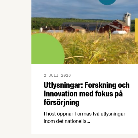
2 JULI 2026
Utlysningar: Forskning och
Innovation med fokus på
försörjning
I höst öppnar Formas två utlysningar
inom det nationella
forskningsprogrammet för livsmedel,
NFP Livs. Inriktningarna är "hållbara och