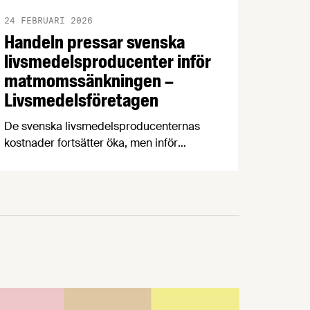
24 FEBRUARI 2026
Handeln pressar svenska
livsmedelsproducenter inför
matmomssänkningen –
Livsmedelsföretagen
De svenska livsmedelsproducenternas
kostnader fortsätter öka, men inför
matmomssänkningen i april har två av
tre producenter fått påbud från
dagligvaruhandeln om prisstopp. När
producenterna listar de viktigaste
konsumenttrenderna knuffar
svenskproducerat ner EMV från
förstaplatsen och lågprisfaktorn minskar
rejält. Det är några av nyheterna i
Livsmedelsföretagens konjunkturbrev för
Q4 2025.