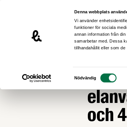
Hoppa till innehåll
Livsmedelsföretagen – till startsidan
Denna webbplats använde
Vi använder enhetsidentifie
funktioner för sociala medi
annan information från din
samarbetar med. Dessa kan
Nyheter
tillhandahållit eller som d
NÄRINGSPOLITIK
Elkris
Samtyckesval
Nödvändig
elanv
och 4