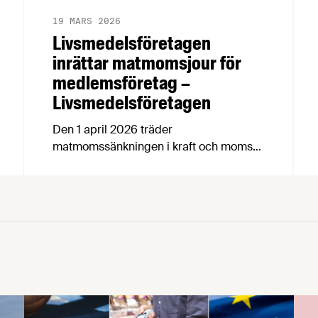
19 MARS 2026
Livsmedelsföretagen
inrättar matmomsjour för
medlemsföretag –
Livsmedelsföretagen
Den 1 april 2026 träder
matmomssänkningen i kraft och momsen
på livsmedel sänks från 12 till 6 procent.
För att underlätta och besvara
medlemmarnas frågor inrättar
Livsmedelsföretagen en tillfällig
matmomsjour som kommer att
bemannas av
mervärdesskattespecialisterna Pär
Sundberg och Mats Holmlund.