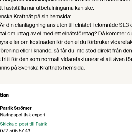
 fastställa när utbetalningarna kan ske.
enska Kraftnät på sin hemsida:
Är din elanläggning ansluten till elnätet i elområde SE3
vtal om uttag av el med ett elnätsföretag? Då kommer du 
 hyra eller om kostnaden för den el du förbrukar vidarefa
örening eller liknande, så får du inte stöd direkt från de
s fritt för den som normalt vidarefakturerar el att även fö
finns på
Svenska Kraftnäts hemsida
.
tion
Patrik Strömer
Näringspolitisk expert
Skicka e-post till Patrik
072-505 57 43