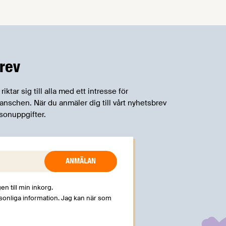
om införandet av det nya
konsumentmaktsdirektivet.
Livsmedelsföretagen välkomnar att det
på EU-nivå nu formellt erkänns att
införandet av direktivet skapar
rev
betydande praktiska problem för företag.
tar sig till alla med ett intresse för
schen. När du anmäler dig till vårt nyhetsbrev
sonuppgifter.
en till min inkorg.
rsonliga information. Jag kan när som