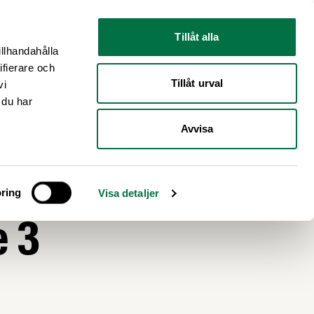
Nyhetsrum
Om oss
Tillåt alla
illhandahålla
ifierare och
Tillåt urval
vi
 du har
Avvisa
ring
Visa detaljer
e 3