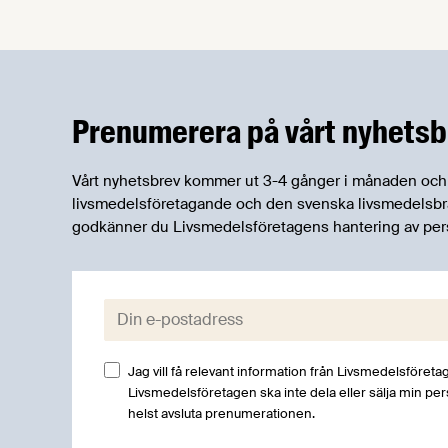
robusta försörjningsvägar" samt
"hållbara insatsvaror för en
motståndskraftig livsmedelsförsörjning",
och båda syftar till att bana väg för
innovationer som stärker Sveriges
Prenumerera på vårt nyhetsb
livsmedelsförsörjning.
Vårt nyhetsbrev kommer ut 3-4 gånger i månaden och rik
livsmedelsföretagande och den svenska livsmedelsbran
godkänner du Livsmedelsföretagens hantering av per
E-post:
Jag vill få relevant information från Livsmedelsföretag
Livsmedelsföretagen ska inte dela eller sälja min pe
helst avsluta prenumerationen.