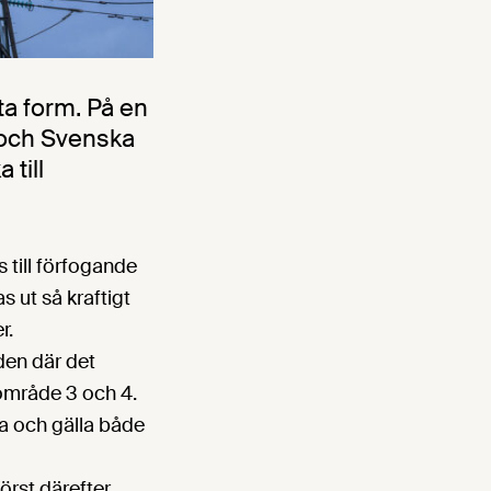
ta form. På en
 och Svenska
 till
 till förfogande
 ut så kraftigt
r.
den där det
lområde 3 och 4.
a och gälla både
örst därefter