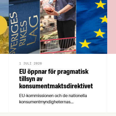
1 JULI 2026
EU öppnar för pragmatisk
tillsyn av
konsumentmaktsdirektivet
EU-kommissionen och de nationella
konsumentmyndigheternas
samarbetsnätverk, CPC-nätverket, har
kommit med en gemensam förståelse