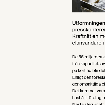
Utformningen 
presskonfere
Kraftnät en mod
elanvändare i
De 55 miljarderna
från kapacitetsav
på kort tid blir d
Enligt den föres
genomsnittliga el
Det kommer vara 
hushåll, företag 
Nästa steg är at