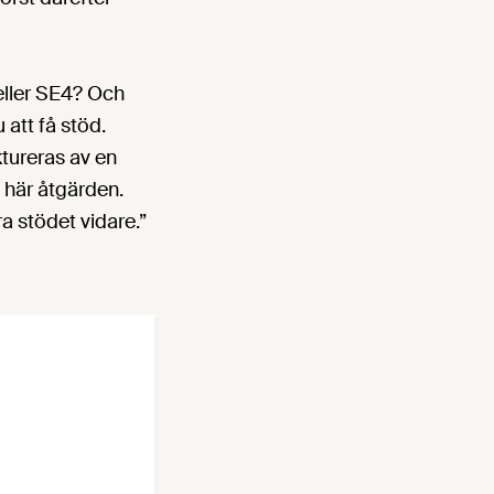
 eller SE4? Och
att få stöd.
ktureras av en
n här åtgärden.
ra stödet vidare.”