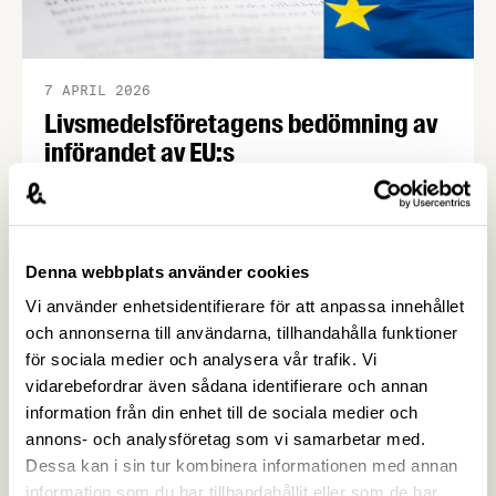
7 APRIL 2026
Livsmedelsföretagens bedömning av
införandet av EU:s
konsumentmaktsdirektiv –
Livsmedelsföretagen
Livsmedelsföretagen stödjer det grundläggande
syftet med EU:s konsumentmaktsdirektiv och
Denna webbplats använder cookies
delar ambitionen om ökad transparens och
Vi använder enhetsidentifierare för att anpassa innehållet
tydligare hållbarhetskommunikation. Men trots
och annonserna till användarna, tillhandahålla funktioner
upprepade möten vägrar Regeringskansliet och
för sociala medier och analysera vår trafik. Vi
Konsumentverket att klargöra vad som gäller
vidarebefordrar även sådana identifierare och annan
kring övergångsregler. Därför ger
information från din enhet till de sociala medier och
Livsmedelsföretagen nu sin samlade bedömning
annons- och analysföretag som vi samarbetar med.
till medlemsföretagen.
Dessa kan i sin tur kombinera informationen med annan
information som du har tillhandahållit eller som de har