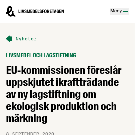
Hoppa till innehåll
Livsmedelsföretagen – till startsidan
Meny
Nyheter
LIVSMEDEL OCH LAGSTIFTNING
EU-kommissionen föreslår
uppskjutet ikraftträdande
av ny lagstiftning om
ekologisk produktion och
märkning
8 SEPTEMBER 2020