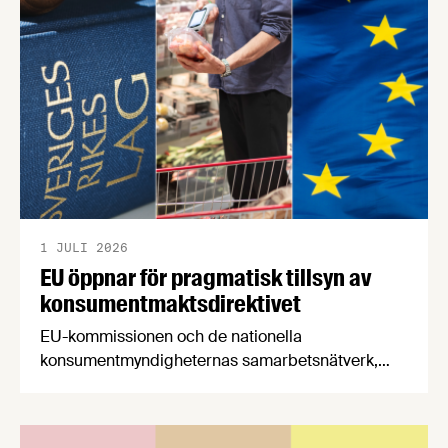
båda syftar till att bana väg för innovationer som
stärker Sveriges livsmedelsförsörjning.
1 JULI 2026
EU öppnar för pragmatisk tillsyn av
konsumentmaktsdirektivet
EU-kommissionen och de nationella
konsumentmyndigheternas samarbetsnätverk,
CPC-nätverket, har kommit med en gemensam
förståelse om införandet av det nya
konsumentmaktsdirektivet. Livsmedelsföretagen