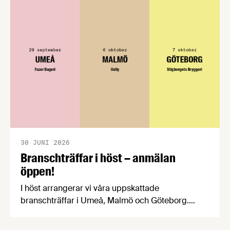
välkomnar att det på EU-nivå nu formellt erkänns
att införandet av direktivet skapar betydande
praktiska problem för företag.
30 JUNI 2026
Branschträffar i höst – anmälan
öppen!
I höst arrangerar vi våra uppskattade
branschträffar i Umeå, Malmö och Göteborg.
Livsmedelsföretagens experter kommer att
informera om aktuella frågor samtidigt som du