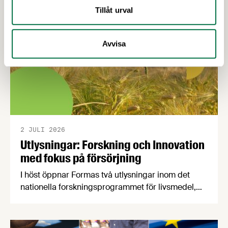
Tillåt urval
Avvisa
2 JULI 2026
Utlysningar: Forskning och Innovation
med fokus på försörjning
I höst öppnar Formas två utlysningar inom det
nationella forskningsprogrammet för livsmedel,
NFP Livs. Inriktningarna är "hållbara och robusta
försörjningsvägar" samt "hållbara insatsvaror för
en motståndskraftig livsmedelsförsörjning", och