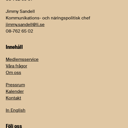
Jimmy Sandell
Kommunikations- och näringspolitisk chef
jimmy.sandell@li.se
08-762 65 02
Innehåll
Medlemsservice
Våra frågor
Om oss
Pressrum
Kalender
Kontakt
In English
Följ oss