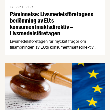
17 JUNI 2026
Påminnelse: Livsmedelsföretagens
bedömning av EU:s
konsumentmaktsdirektiv –
Livsmedelsföretagen
Livsmedelsföretagen får mycket frågor om
tillämpningen av EU:s konsumentmaktsdirektiv
som träder i kraft senast den 1 januari 2027. Med
anledning av detta vill vi påminna om den
bedömning av tillämpningen av direktivet som vi
publicerade i april i år. Konsumentmaktsdirektivet
(ECGT) är ett EU-direktiv som ska göra det lättare
för konsumenter att fatta hållbara och …