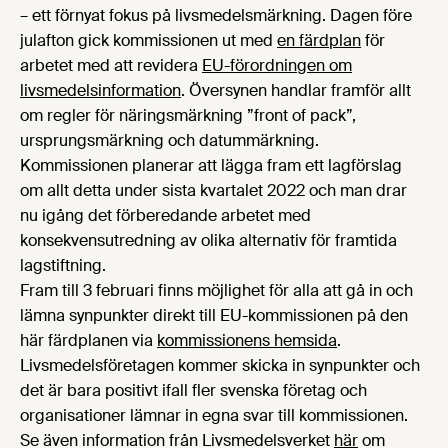
– ett förnyat fokus på livsmedelsmärkning. Dagen före
julafton gick kommissionen ut med
en färdplan
för
arbetet med att revidera
EU-förordningen om
livsmedelsinformation
. Översynen handlar framför allt
om regler för näringsmärkning ”front of pack”,
ursprungsmärkning och datummärkning.
Kommissionen planerar att lägga fram ett lagförslag
om allt detta under sista kvartalet 2022 och man drar
nu igång det förberedande arbetet med
konsekvensutredning av olika alternativ för framtida
lagstiftning.
Fram till 3 februari finns möjlighet för alla att gå in och
lämna synpunkter direkt till EU-kommissionen på den
här färdplanen via
kommissionens hemsida
.
Livsmedelsföretagen kommer skicka in synpunkter och
det är bara positivt ifall fler svenska företag och
organisationer lämnar in egna svar till kommissionen.
Se även information från Livsmedelsverket
här
om