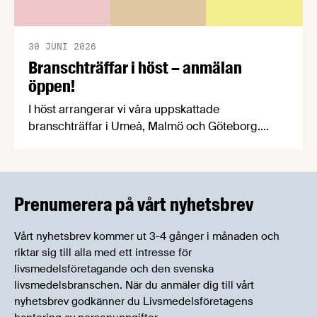
30 JUNI 2026
Branschträffar i höst – anmälan
öppen!
I höst arrangerar vi våra uppskattade
branschträffar i Umeå, Malmö och Göteborg.
Livsmedelsföretagens experter kommer att
informera om aktuella frågor samtidigt som du
kan träffa branschkollegor och utbyta
erfarenheter.
Prenumerera på vårt nyhetsbrev
Vårt nyhetsbrev kommer ut 3-4 gånger i månaden och
riktar sig till alla med ett intresse för
livsmedelsföretagande och den svenska
livsmedelsbranschen. När du anmäler dig till vårt
nyhetsbrev godkänner du Livsmedelsföretagens