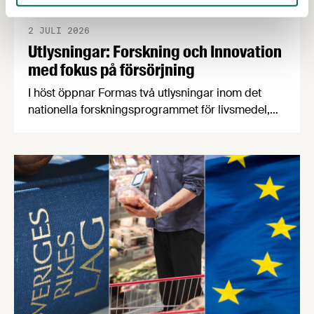
2 JULI 2026
Utlysningar: Forskning och Innovation
med fokus på försörjning
I höst öppnar Formas två utlysningar inom det
nationella forskningsprogrammet för livsmedel,
NFP Livs. Inriktningarna är "hållbara och robusta
försörjningsvägar" samt "hållbara insatsvaror för
en motståndskraftig livsmedelsförsörjning", och
båda syftar till att bana väg för innovationer som
stärker Sveriges livsmedelsförsörjning.