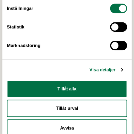
för alla – Livsmedelsföretagen
Inställningar
Livsmedelsföretagen har under 2025-2026
uppdaterat sin uppskattade Märkningshandbok.
Syftet med handboken är att underlätta för våra
Statistik
medlemsföretag att tillämpa de märkningsregler
som EU beslutar om. Efter att ha varit reserverad
Marknadsföring
för våra medlemmar en tid finns den nu tillgänglig
Senaste nytt
på vår hemsida för alla intresserade.
Visa detaljer
Tillåt alla
Tillåt urval
Avvisa