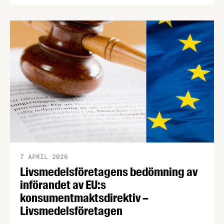
som träder i kraft senast den 1 januari 2027. Med
anledning av detta vill vi påminna om den
bedömning av tillämpningen av direktivet som vi
publicerade i april i år. Konsumentmaktsdirektivet
(ECGT) är ett EU-direktiv som ska göra det lättare
för konsumenter att fatta hållbara och …
7 APRIL 2026
Livsmedelsföretagens bedömning av
införandet av EU:s
konsumentmaktsdirektiv –
Livsmedelsföretagen