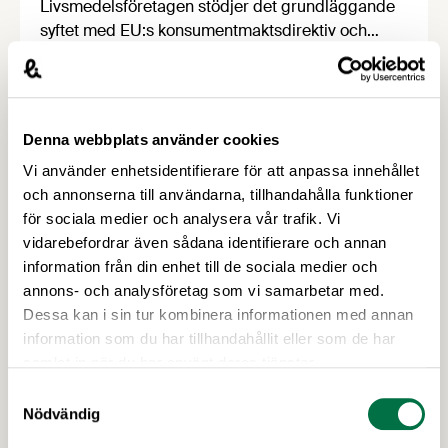
Livsmedelsföretagen stödjer det grundläggande
syftet med EU:s konsumentmaktsdirektiv och
delar ambitionen om ökad transparens och
tydligare hållbarhetskommunikation. Men trots
upprepade möten vägrar Regeringskansliet och
Konsumentverket att klargöra vad som gäller
Denna webbplats använder cookies
kring övergångsregler. Därför ger
Vi använder enhetsidentifierare för att anpassa innehållet
Livsmedelsföretagen nu sin samlade bedömning
och annonserna till användarna, tillhandahålla funktioner
till medlemsföretagen.
för sociala medier och analysera vår trafik. Vi
vidarebefordrar även sådana identifierare och annan
information från din enhet till de sociala medier och
annons- och analysföretag som vi samarbetar med.
Dessa kan i sin tur kombinera informationen med annan
information som du har tillhandahållit eller som de har
samlat in när du har använt deras tjänster.
20 MAJ 2026
Samtyckesval
Uppdaterad version av
Nödvändig
Märkningshandboken nu tillgänglig