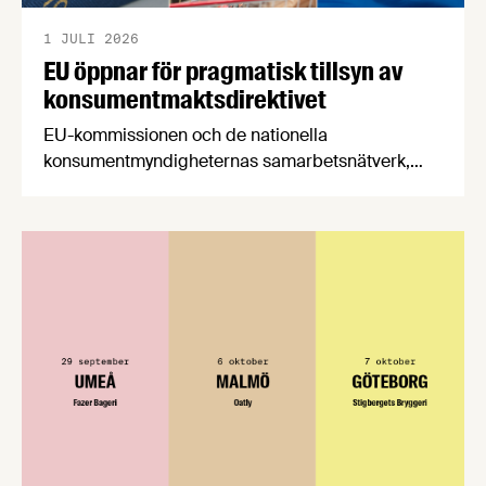
1 JULI 2026
EU öppnar för pragmatisk tillsyn av
konsumentmaktsdirektivet
EU-kommissionen och de nationella
konsumentmyndigheternas samarbetsnätverk,
CPC-nätverket, har kommit med en gemensam
förståelse om införandet av det nya
konsumentmaktsdirektivet. Livsmedelsföretagen
välkomnar att det på EU-nivå nu formellt erkänns
att införandet av direktivet skapar betydande
praktiska problem för företag.