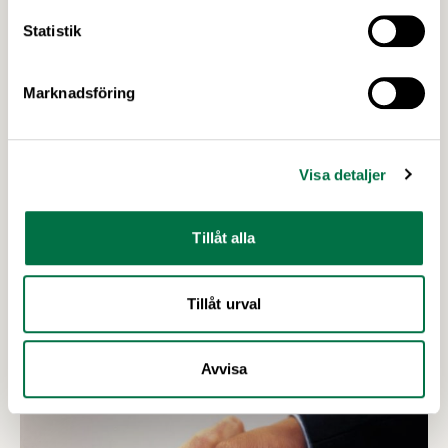
Vår arbetsmiljöexpert Heléne når du på tel:
08-762 65
Statistik
21
och e-post:
arbetsmiljo@li.se.
Du hittar mer information om
vår arbetsgivarservice här
.
Marknadsföring
Henrik van Rijswijk
Arbetsrättschef och förhandlare
Skicka e-post till Henrik
Visa detaljer
08-762 65 40, 076-822 65 40
Tillåt alla
Upptäck mer
Tillåt urval
Avvisa