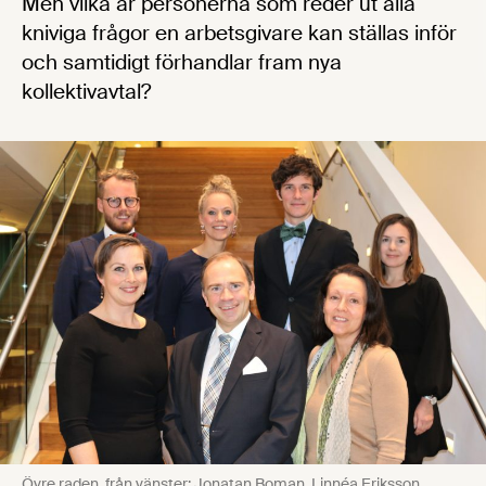
Men vilka är personerna som reder ut alla
kniviga frågor en arbetsgivare kan ställas inför
och samtidigt förhandlar fram nya
kollektivavtal?
Övre raden, från vänster: Jonatan Boman, Linnéa Eriksson,