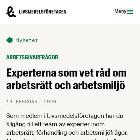
Hoppa till innehåll
Livsmedelsföretagen – till startsidan
Meny
Nyheter
ARBETSGIVARFRÅGOR
Experterna som vet råd om
arbetsrätt och arbetsmiljö
14 FEBRUARI 2020
Som medlem i Livsmedelsföretagen har du
tillgång till ett team av experter inom
arbetsrätt, förhandling och arbetsmiljöfrågor.