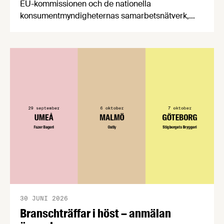
EU-kommissionen och de nationella
konsumentmyndigheternas samarbetsnätverk,
CPC-nätverket, har kommit med en gemensam
förståelse om införandet av det nya
konsumentmaktsdirektivet. Livsmedelsföretagen
välkomnar att det på EU-nivå nu formellt erkänns
att införandet av direktivet skapar betydande
praktiska problem för företag.
30 JUNI 2026
Branschträffar i höst – anmälan