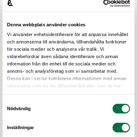
Bland Jennifers arbetsuppgifter finns rådgivning till
medlemsföretagen och att tillsammans med kollegorna
Denna webbplats använder cookies
på förhandlingsavdelningen biträda vid utbildningar
Vi använder enhetsidentifierare för att anpassa innehållet
och förhandlingar. Jennifer har avlagt juristexamen vid
och annonserna till användarna, tillhandahålla funktioner
Uppsala universitet och hon har även studerat juridik
för sociala medier och analysera vår trafik. Vi
vid University of Sussex i England. Innan hon började
vidarebefordrar även sådana identifierare och annan
vid Livsmedelsföretagen hösten 2019 fullgjorde hon sin
information från din enhet till de sociala medier och
notarietjänstgöring vid Ångermanlands tingsrätt i
annons- och analysföretag som vi samarbetar med.
Härnösand.
Dessa kan i sin tur kombinera informationen med annan
information som du har tillhandahållit eller som de har
Behöver du råd inom arbetsrätt
samlat in när du har använt deras tjänster.
och arbetsmiljö?
Samtyckesval
Nödvändig
Våra jurister och arbetsrättsexperter når du måndag-
fredag kl 09.00–16.30 (lunchstängt 12.00–13.00) på
Inställningar
tel:
08-762 65 50
och via e-post på
radgivning@li.se
.