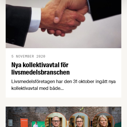
5 NOVEMBER 2020
Nya kollektivavtal för
livsmedelsbranschen
Livsmedelsföretagen har den 31 oktober ingått nya
kollektivavtal med både
Livsmedelsarbetareförbundet, vår motpart på
arbetarsidan, och Unionen, Sveriges Ingenjörer
och Ledarna, våra motparter på
tjänstemannasidan. För att förklara avtalens
innehåll och de förändringar de innebär har