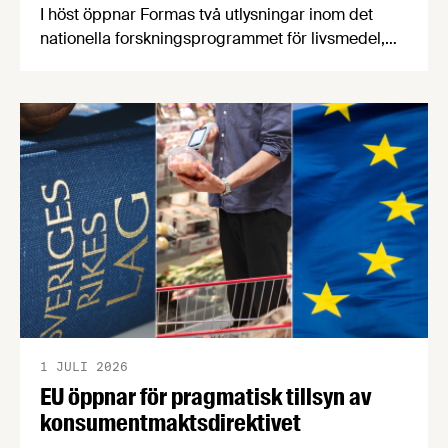
I höst öppnar Formas två utlysningar inom det
nationella forskningsprogrammet för livsmedel,
NFP Livs. Inriktningarna är "hållbara och robusta
försörjningsvägar" samt "hållbara insatsvaror för
en motståndskraftig livsmedelsförsörjning", och
båda syftar till att bana väg för innovationer som
stärker Sveriges livsmedelsförsörjning.
1 JULI 2026
EU öppnar för pragmatisk tillsyn av
konsumentmaktsdirektivet