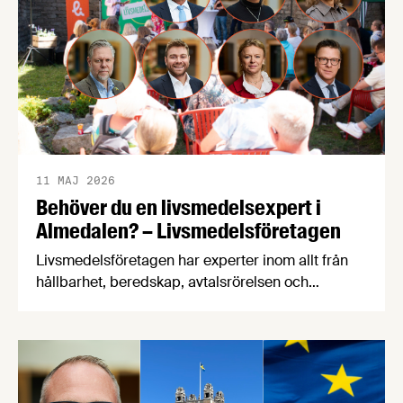
Livsmedelsföretagens förhandlingschef skrivit
sammanfattande cirkulär.
11 MAJ 2026
Behöver du en livsmedelsexpert i
Almedalen? – Livsmedelsföretagen
Livsmedelsföretagen har experter inom allt från
hållbarhet, beredskap, avtalsrörelsen och
kompetensförsörjning till ekonomi, FOI,
konkurrens och näringspolitik, och många av dem
är på plats i Almedalen i år. Så tveka inte att höra
av dig om du vill få in fakta, kunskap och
debattglädje i ditt panelsamtal eller seminarium!