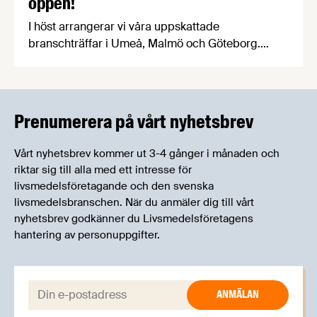
öppen!
I höst arrangerar vi våra uppskattade
branschträffar i Umeå, Malmö och Göteborg.
Livsmedelsföretagens experter kommer att
informera om aktuella frågor samtidigt som du
kan träffa branschkollegor och utbyta
erfarenheter.
Prenumerera på vårt nyhetsbrev
Vårt nyhetsbrev kommer ut 3-4 gånger i månaden och
riktar sig till alla med ett intresse för
livsmedelsföretagande och den svenska
livsmedelsbranschen. När du anmäler dig till vårt
nyhetsbrev godkänner du Livsmedelsföretagens
hantering av personuppgifter.
E-post: