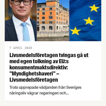
Veckan efter midsommar är det än …
7 APRIL 2026
Livsmedelsföretagen tvingas gå ut
med egen tolkning av EU:s
konsumentmaktsdirektiv:
"Myndighetshaveri" –
Livsmedelsföretagen
Trots upprepade vädjanden från Sveriges
näringsliv vägrar regeringen och
Konsumentverket att ta ansvar för genomförandet
av EU:s konsumentmaktsdirektiv. Konsekvensen