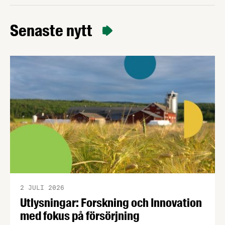
kan bli att fullt fungerande varor för hundratals
miljoner kronor måste kasseras. Nu går
Senaste nytt
Livsmedelsföretagen ut med en egen bedömning
av rättsläget till sina 750 medlemsföretag. EU:s
konsumentmaktsdirektiv har ett gott syfte.
2 JULI 2026
Utlysningar: Forskning och Innovation
med fokus på försörjning