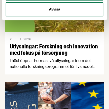
Avvisa
2 JULI 2026
Utlysningar: Forskning och Innovation
med fokus på försörjning
I höst öppnar Formas två utlysningar inom det
nationella forskningsprogrammet för livsmedel,
NFP Livs. Inriktningarna är "hållbara och robusta
försörjningsvägar" samt "hållbara insatsvaror för
en motståndskraftig livsmedelsförsörjning", och
båda syftar till att bana väg för innovationer som
stärker Sveriges livsmedelsförsörjning.