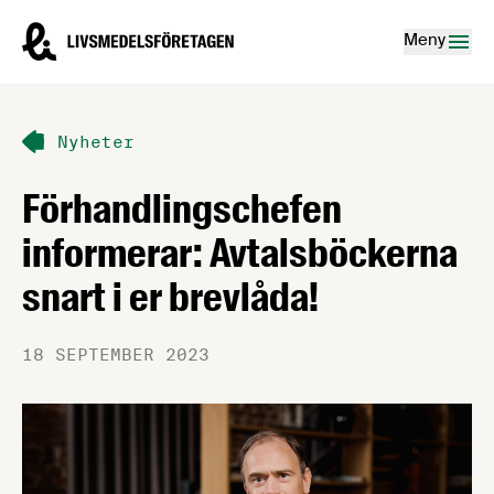
Hoppa till innehåll
Livsmedelsföretagen – till startsidan
Meny
Nyheter
Förhandlingschefen
informerar: Avtalsböckerna
snart i er brevlåda!
18 SEPTEMBER 2023