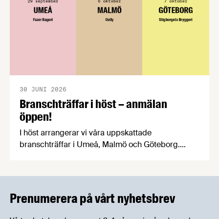
30 JUNI 2026
Branschträffar i höst – anmälan
öppen!
I höst arrangerar vi våra uppskattade
branschträffar i Umeå, Malmö och Göteborg.
Livsmedelsföretagens experter kommer att
informera om aktuella frågor samtidigt som du
kan träffa branschkollegor och utbyta
erfarenheter.
Prenumerera på vårt nyhetsbrev