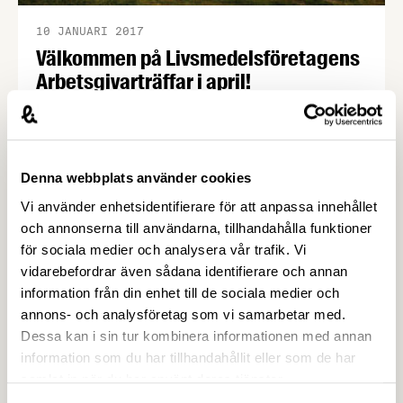
10 JANUARI 2017
Välkommen på Livsmedelsföretagens
Arbetsgivarträffar i april!
I vår tecknar vi på Livsmedelsföretagen nya
kollektivavtal med Livsmedelsarbetareförbundet,
Unionen och Sveriges Ingenjörer som gäller från
och med den 1 april i år. På våra arbetsgivarträffar
Denna webbplats använder cookies
nu i april går vi igenom förändringar i
Vi använder enhetsidentifierare för att anpassa innehållet
kollektivavtalen och ni som deltar har möjlighet att
och annonserna till användarna, tillhandahålla funktioner
ställa frågor. Träffarna anordnas på sju orter runt
för sociala medier och analysera vår trafik. Vi
om i landet på följande datum: …
vidarebefordrar även sådana identifierare och annan
information från din enhet till de sociala medier och
annons- och analysföretag som vi samarbetar med.
Dessa kan i sin tur kombinera informationen med annan
information som du har tillhandahållit eller som de har
samlat in när du har använt deras tjänster.