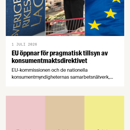
1 JULI 2026
EU öppnar för pragmatisk tillsyn av
konsumentmaktsdirektivet
EU-kommissionen och de nationella
konsumentmyndigheternas samarbetsnätverk,
CPC-nätverket, har kommit med en gemensam
förståelse om införandet av det nya
konsumentmaktsdirektivet. Livsmedelsföretagen
välkomnar att det på EU-nivå nu formellt erkänns
att införandet av direktivet skapar betydande
praktiska problem för företag.