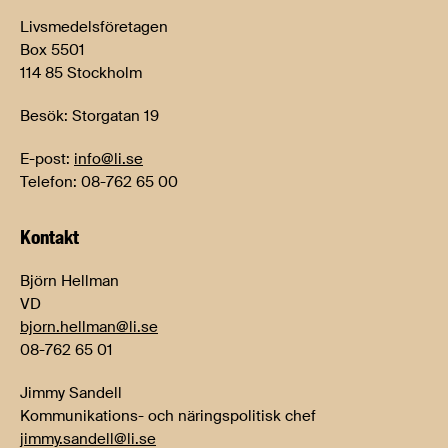
Livsmedelsföretagen
Box 5501
114 85 Stockholm
Besök: Storgatan 19
E-post:
info@li.se
Telefon: 08-762 65 00
Kontakt
Björn Hellman
VD
bjorn.hellman@li.se
08-762 65 01
Jimmy Sandell
Kommunikations- och näringspolitisk chef
jimmy.sandell@li.se