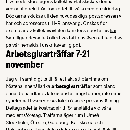
Livsmedelsföretagens kollektivavtal skickas denna
vecka ut direkt från tryckeriet till våra medlemsföretag.
Böckerna skickas till den huvudsakliga postadressen vi
har och adresseras till HR-ansvarig. Önskas fler
exemplar av kollektivavtalen kan dessa beställas
här
.
Samtliga relevanta kollektivavtal finns även att ta del av
på
vår hemsida
i utskriftsvänlig pdf.
Arbetsgivarträffar 7-21
november
Jag vill samtidigt ta tillfället i akt att påminna om
höstens innehållsrika
arbetsgivarträffar
som bland
annat behandlar avtalens anställningsformer, inte minst
nyheterna i livsmedelsavtalet rörande provanställning.
Deltagandet är kostnadsfritt för anställda vid våra
medlemsföretag. Träffarna äger rum i Umeå,
Stockholm, Örebro, Göteborg, Karlskrona och
Helsingborg. Respektive datum och ort samt länk till