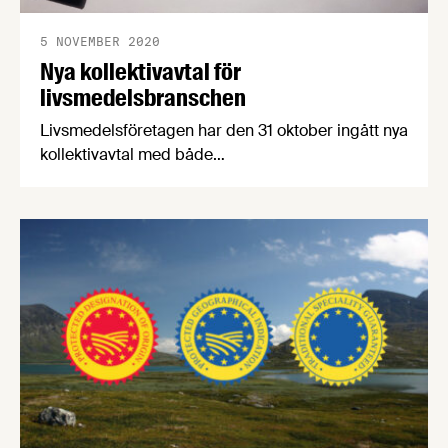
5 NOVEMBER 2020
Nya kollektivavtal för
livsmedelsbranschen
Livsmedelsföretagen har den 31 oktober ingått nya
kollektivavtal med både
Livsmedelsarbetareförbundet, vår motpart på
arbetarsidan, och Unionen, Sveriges Ingenjörer
och Ledarna, våra motparter på
tjänstemannasidan. För att förklara avtalens
innehåll och de förändringar de innebär har
Livsmedelsföretagens förhandlingschef skrivit
sammanfattande cirkulär.