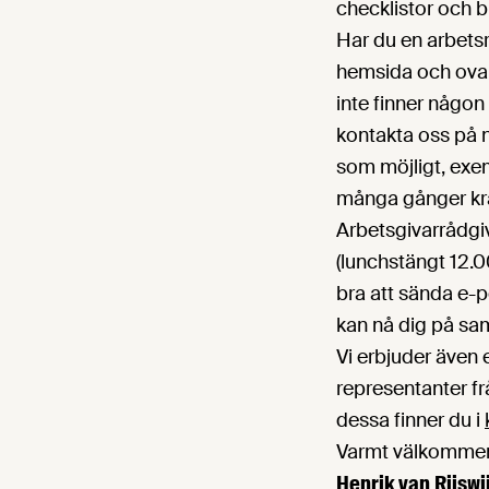
checklistor och b
Har du en arbetsrä
hemsida och ovan
inte finner någon
kontakta oss på 
som möjligt, exem
många gånger krä
Arbetsgivarrådgi
(lunchstängt 12.
bra att sända e-
kan nå dig på sa
Vi erbjuder även e
representanter f
dessa finner du i
Varmt välkommen 
Henrik van Rijswi