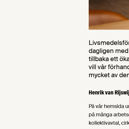
Livsmedelsför
dagligen med 
tillbaka ett ö
vill vår förha
mycket av den 
Henrik van Rijswi
På vår hemsida u
på många arbetsg
kollektivavtal, ci