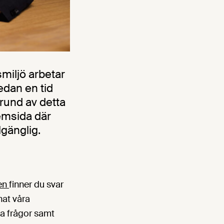
miljö arbetar
edan en tid
grund av detta
hemsida där
lgänglig.
en
finner du svar
nat våra
iga frågor samt