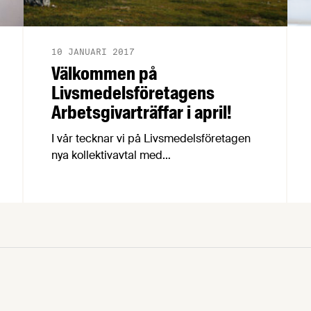
10 JANUARI 2017
Välkommen på
Livsmedelsföretagens
Arbetsgivarträffar i april!
I vår tecknar vi på Livsmedelsföretagen
nya kollektivavtal med
Livsmedelsarbetareförbundet, Unionen
och Sveriges Ingenjörer som gäller från
och med den 1 april i år. På våra
arbetsgivarträffar nu i april går vi igenom
förändringar i kollektivavtalen och ni som
deltar har möjlighet att ställa frågor.
Träffarna anordnas på sju orter runt om i
landet på följande datum: …