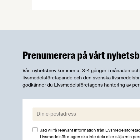
forskningsprogrammet för livsmedel,
NFP Livs. Inriktningarna är "hållbara och
robusta försörjningsvägar" samt
"hållbara insatsvaror för en
motståndskraftig livsmedelsförsörjning",
och båda syftar till att bana väg för
innovationer som stärker Sveriges
Prenumerera på vårt nyhetsb
livsmedelsförsörjning.
Vårt nyhetsbrev kommer ut 3-4 gånger i månaden och rik
livsmedelsföretagande och den svenska livsmedelsbran
godkänner du Livsmedelsföretagens hantering av per
E-post:
Jag vill få relevant information från Livsmedelsföretag
Livsmedelsföretagen ska inte dela eller sälja min pe