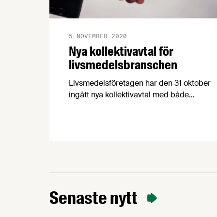
5 NOVEMBER 2020
Nya kollektivavtal för
livsmedelsbranschen
Livsmedelsföretagen har den 31 oktober
ingått nya kollektivavtal med både
Livsmedelsarbetareförbundet, vår
motpart på arbetarsidan, och Unionen,
Sveriges Ingenjörer och Ledarna, våra
motparter på tjänstemannasidan. För att
förklara avtalens innehåll och de
förändringar de innebär har
Livsmedelsföretagens förhandlingschef
skrivit sammanfattande cirkulär.
Senaste nytt