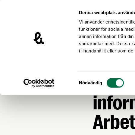
Hoppa till innehåll
Livsmedelsföretagen – till startsidan
Denna webbplats använde
Vi använder enhetsidentifie
funktioner för sociala medi
annan information från din
samarbetar med. Dessa kan
Nyheter
tillhandahållit eller som d
ARBETSGIVARFRÅ
Förh
Samtyckesval
Nödvändig
infor
Arbet