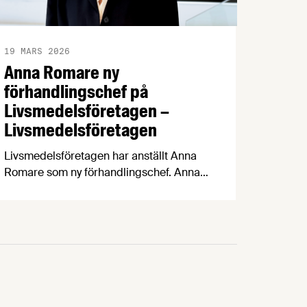
19 MARS 2026
Anna Romare ny
förhandlingschef på
Livsmedelsföretagen –
Livsmedelsföretagen
Livsmedelsföretagen har anställt Anna
Romare som ny förhandlingschef. Anna
kommer närmast från
Industriarbetsgivarna och börjar sin nya
tjänst i juni. Anna Romare har en
gedigen erfarenhet inom förhandling och
arbetsrätt.