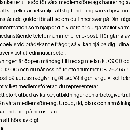
lanketter till stöd för våra medlemsföretags hantering a
ttslig eller arbetsmiljörättslig fundering kan vi tipsa o
stående guider för att se om du finner svar på Din fråg
 information som hjälper dig vidare är du självfallet va
nedanstående telefonnummer eller e-post. Hör gärna av d
pelvis vid brådskande frågor, så vi kan hjälpa dig i dina
ver visst utredningsarbete).
vningen är öppen måndag till fredag mellan kl. 09.00 oc
00-13.00) och du når oss på telefonnummer 08-762 65 5
post på adress
radgivning@li.se
. Vänligen ange vilket te
mt vilket medlemsföretag du representerar.
tt stort utbud av kurser, utbildningar och arbetsgivarträf
rån våra medlemsföretag. Utbud, tid, plats och anmälnin
kalendariet på hemsidan
.
att höra av dig!
jk