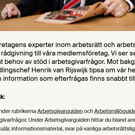
etagens experter inom arbetsrätt och arbets
rådgivning till våra medlemsföretag. Vi ser s
kat behov av stöd i arbetsgivarfrågor. Mot bak
ndlingschef Henrik van Rijswijk tipsa om vår 
information som efterfrågas finns snabbt til
jk:
nder rubrikerna
Arbetsgivarguiden
och
Arbetsmiljöguid
ivarfrågor. Under Arbetsgivarguiden hittar du bland an
rkulär, informationsmaterial, svar på vanliga arbetsrättsl