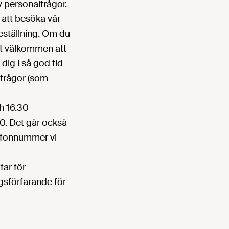
v personalfrågor.
m att besöka vår
eställning. Om du
rmt välkommen att
ig i så god tid
 frågor (som
h 16.30
0. Det går också
lefonnummer vi
far för
gsförfarande för