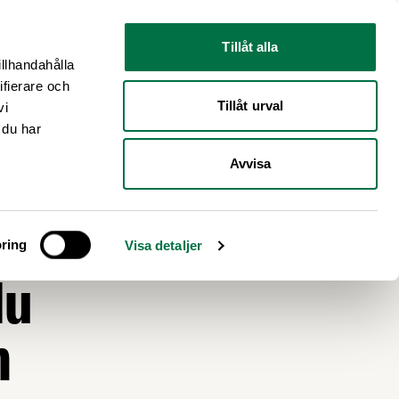
Nyhetsrum
Om oss
Tillåt alla
illhandahålla
ifierare och
Tillåt urval
vi
 du har
Avvisa
ring
Visa detaljer
du
n