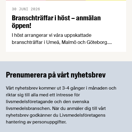
30 JUNI 2026
Branschträffar i höst – anmälan
öppen!
I höst arrangerar vi våra uppskattade
branschträffar i Umeå, Malmö och Göteborg.
Livsmedelsföretagens experter kommer att
informera om aktuella frågor samtidigt som du
kan träffa branschkollegor och utbyta
erfarenheter.
Prenumerera på vårt nyhetsbrev
Vårt nyhetsbrev kommer ut 3-4 gånger i månaden och
riktar sig till alla med ett intresse för
livsmedelsföretagande och den svenska
livsmedelsbranschen. När du anmäler dig till vårt
nyhetsbrev godkänner du Livsmedelsföretagens
hantering av personuppgifter.