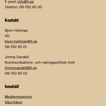
E-post:
info@li.se
Telefon: 08-762 65 00
Kontakt
Björn Hellman
VD
bjorn.hellman@li.se
08-762 65 01
Jimmy Sandell
Kommunikations- och näringspolitisk chef
jimmy.sandell@li.se
08-762 65 02
Innehåll
Medlemsservice
Våra frågor