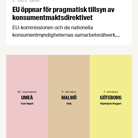
1 JULI 2026
EU öppnar för pragmatisk tillsyn av
konsumentmaktsdirektivet
EU-kommissionen och de nationella
konsumentmyndigheternas samarbetsnätverk,
CPC-nätverket, har kommit med en gemensam
förståelse om införandet av det nya
konsumentmaktsdirektivet. Livsmedelsföretagen
välkomnar att det på EU-nivå nu formellt erkänns
att införandet av direktivet skapar betydande
praktiska problem för företag.