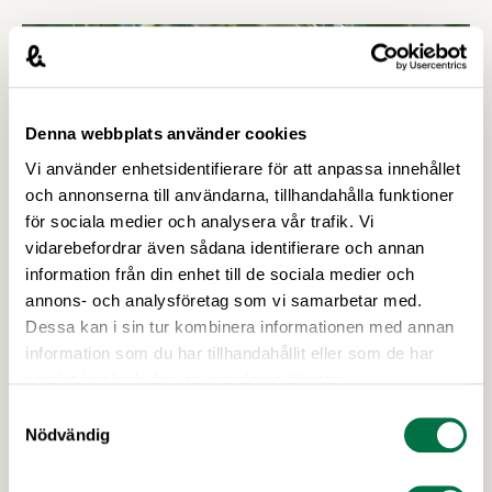
försörjningsvägar” samt ”hållbara insatsvaror för
en motståndskraftig livsmedelsförsörjning”, och
båda syftar till att bana väg för innovationer som
stärker Sveriges livsmedelsförsörjning.
Denna webbplats använder cookies
Vi använder enhetsidentifierare för att anpassa innehållet
och annonserna till användarna, tillhandahålla funktioner
för sociala medier och analysera vår trafik. Vi
vidarebefordrar även sådana identifierare och annan
information från din enhet till de sociala medier och
annons- och analysföretag som vi samarbetar med.
18 FEBRUARI 2026
Dessa kan i sin tur kombinera informationen med annan
Biosociety främjar snabba idéer,
information som du har tillhandahållit eller som de har
fossilfrihet och resiliens i vårens
samlat in när du har använt deras tjänster.
utlysningar – Livsmedelsföretagen
Samtyckesval
Formas har nu öppnat två utlysningar inom
Nödvändig
forsknings- och innovationsprogrammet
Biosociety. En av utlysningarna skapar möjligheter