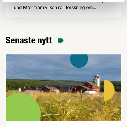
Food Science Sweden Conference den 23 april i
Lund lyfter fram vilken roll forskning om
processad mat spelar för att forma ett mer
hälsosamt och hållbart matsystem, i en tid då
diskussionerna om högprocessade livsmedel ökar.
Sista anmälningsdag 13 april! Processad mat har
Senaste nytt
alltid varit central för att kunna förse befolkningar
med säker och effektiv …