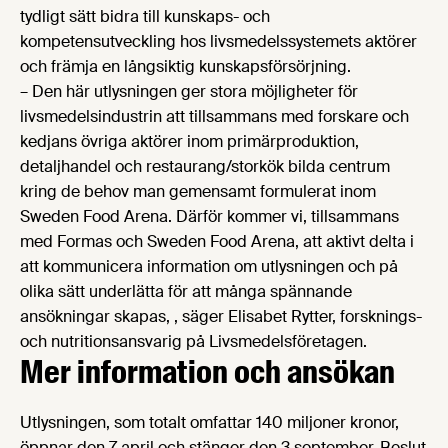
tydligt sätt bidra till kunskaps- och
kompetensutveckling hos livsmedelssystemets aktörer​
och främja en långsiktig kunskapsförsörjning​.
– Den här utlysningen ger stora möjligheter för
livsmedelsindustrin att tillsammans med forskare och
kedjans övriga aktörer inom primärproduktion,
detaljhandel och restaurang/storkök bilda centrum
kring de behov man gemensamt formulerat inom
Sweden Food Arena. Därför kommer vi, tillsammans
med Formas och Sweden Food Arena, att aktivt delta i
att kommunicera information om utlysningen och på
olika sätt underlätta för att många spännande
ansökningar skapas, , säger Elisabet Rytter, forsknings-
och nutritionsansvarig på Livsmedelsföretagen.
Mer information och ansökan
Utlysningen, som totalt omfattar 140 miljoner kronor,
öppnar den 7 april och stänger den 3 september. Beslut