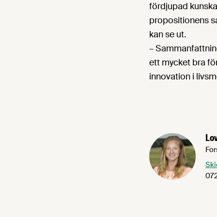
fördjupad kunskap
propositionens sa
kan se ut.
– Sammanfattning
ett mycket bra fö
innovation i livsm
Lov
For
Ski
072