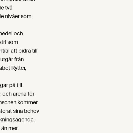
e två
 de nivåer som
smedel och
stri som
al att bidra till
 utgår från
abet Rytter,
ar på till
r och arena för
branschen kommer
terat sina behov
skningsagenda.
n än mer