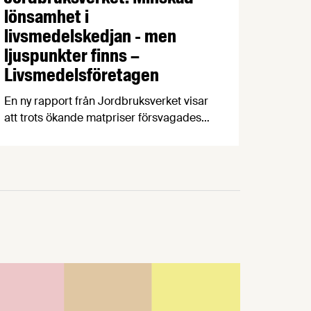
lönsamhet i
livsmedelskedjan - men
ljuspunkter finns –
Livsmedelsföretagen
En ny rapport från Jordbruksverket visar
att trots ökande matpriser försvagades
livsmedelsindustrins lönsamhet 2016-
2024, något som hämmar viktiga
investeringar i produktivitet,
klimatomställning och konkurrenskraft.
Vår chefekonom Carl Eckerdal tycker att
rapporten borde läsas av de politiker
som fortsätter prata om ”övervinster” i
livsmedelsbranschen.