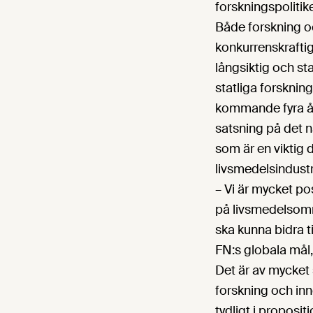
forskningspolitik
Både forskning o
konkurrenskraftig
långsiktig och sta
statliga forsknin
kommande fyra åre
satsning på det 
som är en viktig 
livsmedelsindustr
– Vi är mycket pos
på livsmedelsområ
ska kunna bidra t
FN:s globala mål
Det är av mycket
forskning och in
tydligt i proposi