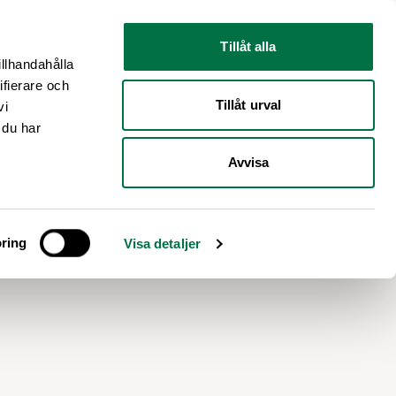
Nyhetsrum
Om oss
Tillåt alla
illhandahålla
ifierare och
Tillåt urval
vi
 du har
Avvisa
ring
Visa detaljer