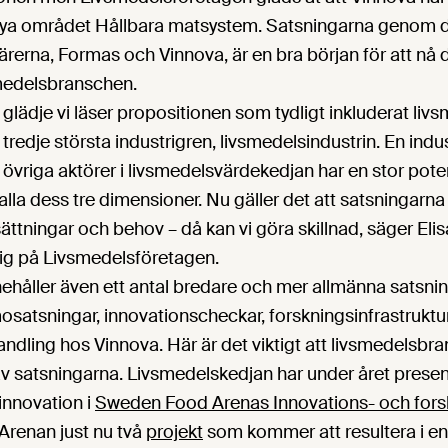
nya området Hållbara matsystem. Satsningarna genom d
ärerna, Formas och Vinnova, är en bra början för att nå
smedelsbranschen.
 glädje vi läser propositionen som tydligt inkluderat liv
redje största industrigren, livsmedelsindustrin. En indu
vriga aktörer i livsmedelsvärdekedjan har en stor potenti
alla dess tre dimensioner. Nu gäller det att satsningarna
ättningar och behov – då kan vi göra skillnad, säger Elis
ig på Livsmedelsföretagen.
ehåller även ett antal bredare och mer allmänna satsning
satsningar, innovationscheckar, forskningsinfrastruktu
ndling hos Vinnova. Här är det viktigt att livsmedels
av satsningarna. Livsmedelskedjan har under året presen
innovation i
Sweden Food Arenas Innovations- och for
Arenan just nu två
projekt
som kommer att resultera i e