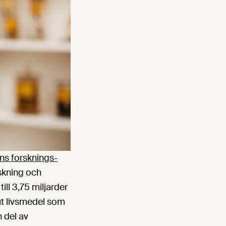
ns forsknings-
skning och
ill 3,75 miljarder
ut livsmedel som
 del av