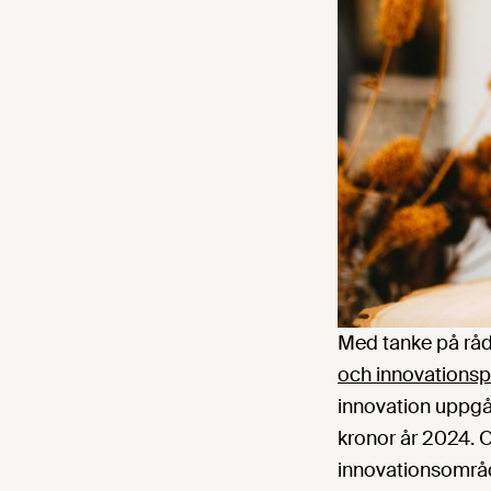
Med tanke på rå
och innovationsp
innovation uppgår 
kronor år 2024. O
innovationsområd