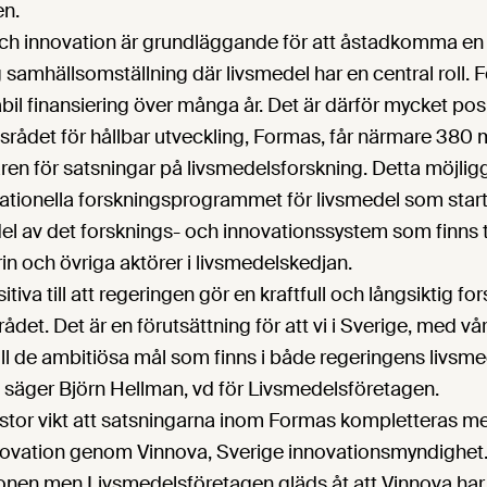
en.
ch innovation är grundläggande för att åstadkomma en 
 samhällsomställning där livsmedel har en central roll. F
bil finansiering över många år. Det är därför mycket posit
gsrådet för hållbar utveckling, Formas, får närmare 380 
n för satsningar på livsmedelsforskning. Detta möjligg
nationella forskningsprogrammet för livsmedel som sta
del av det forsknings- och innovationssystem som finns ti
in och övriga aktörer i livsmedelskedjan.
itiva till att regeringen gör en kraftfull och långsiktig f
det. Det är en förutsättning för att vi i Sverige, med vår
ill de ambitiösa mål som finns i både regeringens livsm
, säger Björn Hellman, vd för Livsmedelsföretagen.
 stor vikt att satsningarna inom Formas kompletteras m
novation genom Vinnova, Sverige innovationsmyndighet. 
tionen men Livsmedelsföretagen gläds åt att Vinnova ha