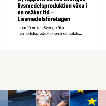
livsmedelsproduktion växa i
en osäker tid –
Livsmedelsföretagen
Inom 10 år kan Sverige öka
livsmedelsproduktionen med tiotals
procent, skapa 19 000 nya jobb i hela
landet och samtidigt stärka
livsmedelsberedskap, klimatarbete och
biologisk mångfald. Det visar rapporten
Grön uppväxling som i dag överlämnas
till regeringen av Livsmedelsföretagen,
Arla, Lantmännen, Scan Sverige och
LRF.