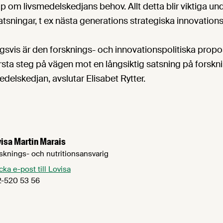
 om livsmedelskedjans behov. Allt detta blir viktiga und
tsningar, t ex nästa generations strategiska innovation
svis är den forsknings- och innovationspolitiska propo
rsta steg på vägen mot en långsiktig satsning på forskn
edelskedjan, avslutar Elisabet Rytter.
isa Martin Marais
sknings- och nutritionsansvarig
cka e-post till Lovisa
-520 53 56