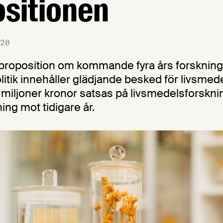
sitionen
20
proposition om kommande fyra års forskning
litik innehåller glädjande besked för livsmed
iljoner kronor satsas på livsmedelsforskning
ning mot tidigare år.