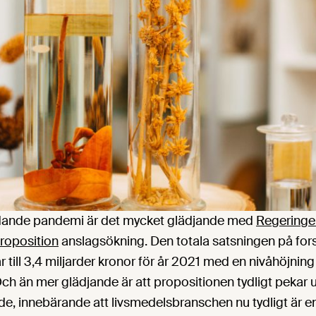
dande pandemi är det mycket glädjande med
Regeringe
roposition
anslagsökning. Den totala satsningen på for
till 3,4 miljarder kronor för år 2021 med en nivåhöjning t
ch än mer glädjande är att propositionen tydligt pekar 
e, innebärande att livsmedelsbranschen nu tydligt är en