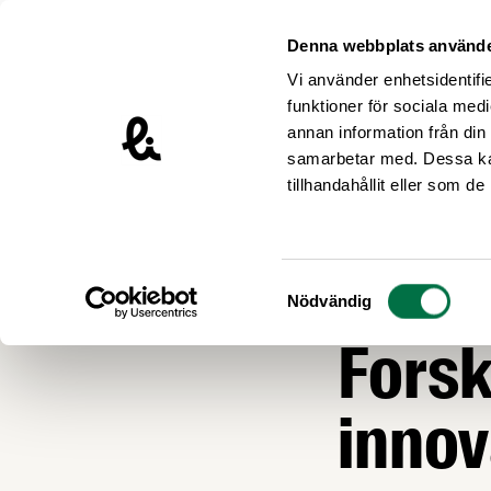
Hoppa till innehåll
Livsmedelsföretagen – till startsidan
Denna webbplats använde
Vi använder enhetsidentifie
funktioner för sociala medi
annan information från din
samarbetar med. Dessa kan
Nyheter
tillhandahållit eller som d
FORSKNING OCH I
Glädj
Samtyckesval
Nödvändig
Fors
innov