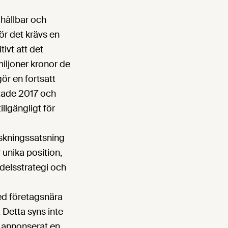
hållbar och
ör det krävs en
ivt att det
miljoner kronor de
ör en fortsatt
rtade 2017 och
llgängligt för
orskningssatsning
 unika position,
edelsstrategi och
ed företagsnära
Detta syns inte
r annonserat en