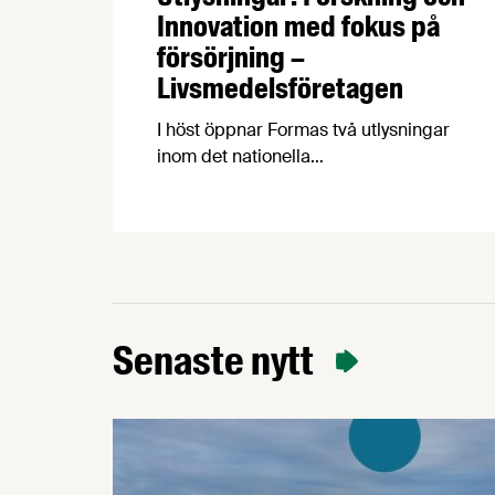
Innovation med fokus på
försörjning –
Livsmedelsföretagen
I höst öppnar Formas två utlysningar
inom det nationella
forskningsprogrammet för livsmedel,
NFP Livs. Inriktningarna är ”hållbara och
robusta försörjningsvägar” samt
”hållbara insatsvaror för en
motståndskraftig livsmedelsförsörjning”,
och båda syftar till att bana väg för
innovationer som stärker Sveriges
Senaste nytt
livsmedelsförsörjning.