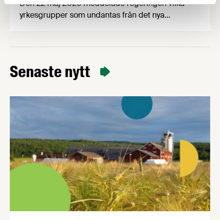
Den 22 maj 2026 meddelade regeringen vilka
yrkesgrupper som undantas från det nya
lönegolvet vid arbetskraftsinvandring.
Livsmedelsföretagen välkomnar beslutet, vilket
innebär att flera av livsmedelsindustrins bristyrken
omfattas av ett lägre lönekrav. Samtidigt fastställs
Senaste nytt
att bärplockare av vilda bär framöver hanteras
inom ramarna för direktivet för
säsongsanställning.