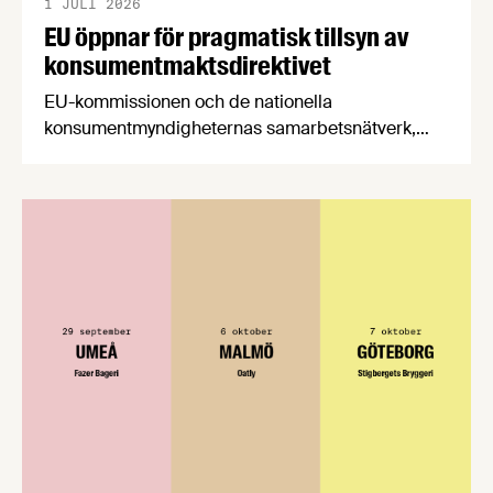
1 JULI 2026
EU öppnar för pragmatisk tillsyn av
konsumentmaktsdirektivet
EU-kommissionen och de nationella
konsumentmyndigheternas samarbetsnätverk,
CPC-nätverket, har kommit med en gemensam
förståelse om införandet av det nya
konsumentmaktsdirektivet. Livsmedelsföretagen
välkomnar att det på EU-nivå nu formellt erkänns
att införandet av direktivet skapar betydande
praktiska problem för företag.