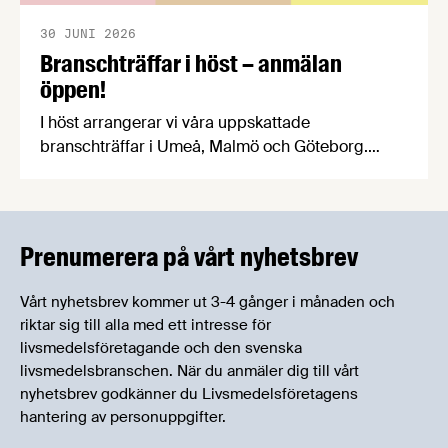
30 JUNI 2026
Branschträffar i höst – anmälan
öppen!
I höst arrangerar vi våra uppskattade
branschträffar i Umeå, Malmö och Göteborg.
Livsmedelsföretagens experter kommer att
informera om aktuella frågor samtidigt som du
kan träffa branschkollegor och utbyta
erfarenheter.
Prenumerera på vårt nyhetsbrev
Vårt nyhetsbrev kommer ut 3-4 gånger i månaden och
riktar sig till alla med ett intresse för
livsmedelsföretagande och den svenska
livsmedelsbranschen. När du anmäler dig till vårt
nyhetsbrev godkänner du Livsmedelsföretagens
hantering av personuppgifter.