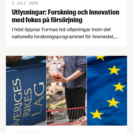
2 JULI 2026
Utlysningar: Forskning och Innovation
med fokus på försörjning
I höst öppnar Formas två utlysningar inom det
nationella forskningsprogrammet för livsmedel,
NFP Livs. Inriktningarna är "hållbara och robusta
försörjningsvägar" samt "hållbara insatsvaror för
en motståndskraftig livsmedelsförsörjning", och
båda syftar till att bana väg för innovationer som
stärker Sveriges livsmedelsförsörjning.