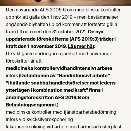
Den nuvarande AFS 2005:6 om medicinska kontroller
upphör att gälla den 1 nov 2019 – men bestämmelser
angående blyhalten i blod kommer att fortsätta gälla
fram till och med den 31 oktober 2021.
De nya
uppdaterade föreskrifterna (AFS 2019:3) träder i
kraft den 1 november 2019.
Läs mer här
.
De viktigaste ändringarna jämfört med nuvarande
föreskrifter är att:
medicinska kontroller
vid
handintensivt arbete
införs (
Definitionen av ”
Handintensivt arbete” –
”ihållande snabba handledsrörelser mot ledens
ytterlägen i kombination med kraft” finns i
ändringsföreskriften AFS 2019:8 om
Belastningsergonomi
.)
medicinska kontroller med tjänstbarhetsbedömning
införs vid kvicksilverexponering
läkarundersökning vid arbete med armerad esterplast