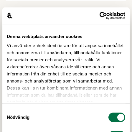
kontrollutredningen och fuskutredningen. PPWR:
ny vägledning på svenska Förpacknings- och
förpackningsavfallsförordningen, PPWR (EU)
2025/40, börjar tillämpas den 12 augusti i år.
Denna webbplats använder cookies
Vi använder enhetsidentifierare för att anpassa innehållet
och annonserna till användarna, tillhandahålla funktioner
för sociala medier och analysera vår trafik. Vi
vidarebefordrar även sådana identifierare och annan
information från din enhet till de sociala medier och
annons- och analysföretag som vi samarbetar med.
Dessa kan i sin tur kombinera informationen med annan
20 MAJ 2026
information som du har tillhandahållit eller som de har
Uppdaterad version av
samlat in när du har använt deras tjänster.
Märkningshandboken nu tillgänglig
Samtyckesval
för alla – Livsmedelsföretagen
Nödvändig
Livsmedelsföretagen har under 2025-2026