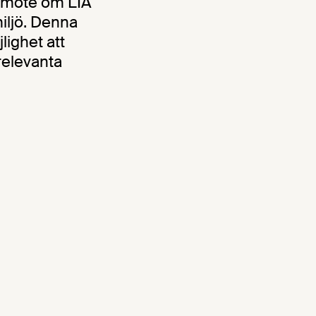
tsmöte om LIA
ljö. Denna
ighet att
relevanta