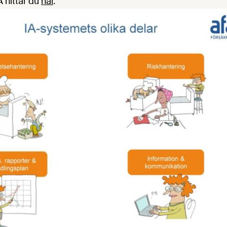
 hittar du
här
.