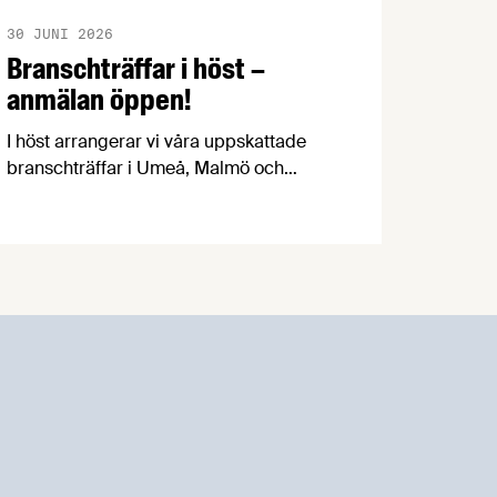
30 JUNI 2026
Branschträffar i höst –
anmälan öppen!
I höst arrangerar vi våra uppskattade
branschträffar i Umeå, Malmö och
Göteborg. Livsmedelsföretagens
experter kommer att informera om
aktuella frågor samtidigt som du kan
träffa branschkollegor och utbyta
erfarenheter.