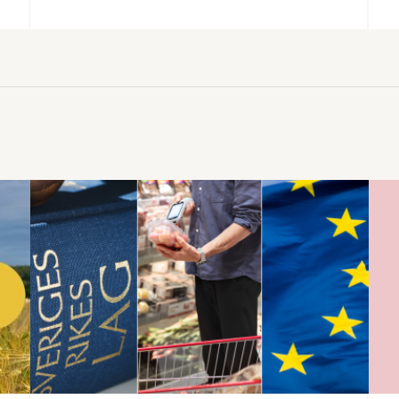
svenska företag att lära sig mer om hur
Natos upphandlingsprocess fungerar
och naturligtvis också att berätta om sina
produkter och lösningar. OBS! Sista
anmälningsdagen är 15 maj. Natomötet
är en möjlighet för svenska företag att …