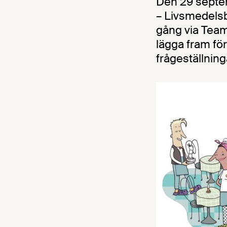
Den 29 septem
– Livsmedels
gång via Team
lägga fram för
frågeställnin