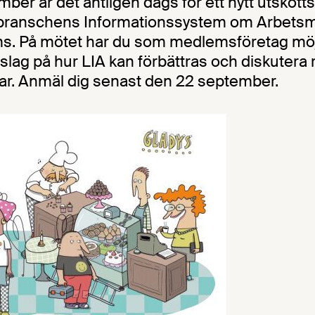
ber är det äntligen dags för ett nytt utskot
branschens Informationssystem om Arbetsmi
s. På mötet har du som medlemsföretag möjl
slag på hur LIA kan förbättras och diskutera 
gar. Anmäl dig senast den 22 september.