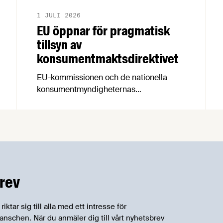
1 JULI 2026
EU öppnar för pragmatisk
tillsyn av
konsumentmaktsdirektivet
EU-kommissionen och de nationella
konsumentmyndigheternas
samarbetsnätverk, CPC-nätverket, har
kommit med en gemensam förståelse
om införandet av det nya
konsumentmaktsdirektivet.
Livsmedelsföretagen välkomnar att det
på EU-nivå nu formellt erkänns att
införandet av direktivet skapar
rev
betydande praktiska problem för företag.
tar sig till alla med ett intresse för
schen. När du anmäler dig till vårt nyhetsbrev