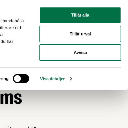
Nyhetsrum
Om oss
Tillåt alla
illhandahålla
ifierare och
Tillåt urval
vi
 du har
Avvisa
smöte
ring
Visa detaljer
ams