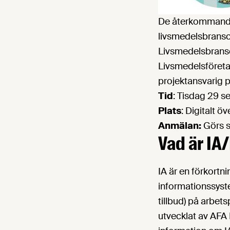
De återkommande u
livsmedelsbransc
Livsmedelsbransc
Livsmedelsföret
projektansvarig 
Tid
: Tisdag 29 s
Plats
: Digitalt ö
Anmälan:
Görs s
Vad är IA
IA är en förkortn
informationssyste
tillbud) på arbet
utvecklat av AFA