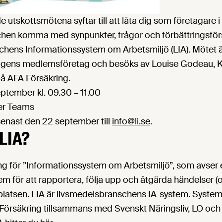
tskottsmötena syftar till att låta dig som företagare i
hen komma med synpunkter, frågor och förbättringsför
hens Informationssystem om Arbetsmiljö (LIA). Mötet är
agens medlemsföretag och besöks av
Louise Godeau, 
på AFA Försäkring.
eptember kl. 09.30 – 11.00
ver Teams
enast den 22 september till
info@li.se
.
/LIA?
ing för ”Informationssystem om Arbetsmiljö”, som avser
m för att rapportera, följa upp och åtgärda händelser (
splatsen. LIA är livsmedelsbranschens IA-system. System
 Försäkring tillsammans med Svenskt Näringsliv, LO och