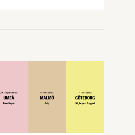
– Prevent och parterna inom industrin –
bjuda in dig som arbetar inom
livsmedelsindustrin till ett kostnadsfritt
halvdagsseminarium om arbetsmiljö.
Seminarierna äger rum i höst på sju olika
orter. Under seminariet kommer du att få
med dig ett antal nyttiga verktyg genom
att vi varvar föreläsningspass med …