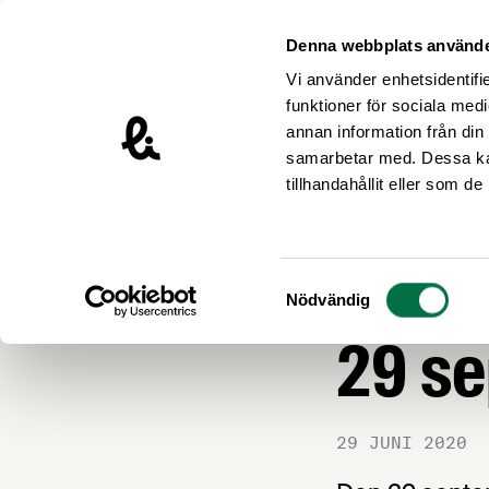
Hoppa till innehåll
Livsmedelsföretagen – till startsidan
Denna webbplats använde
Vi använder enhetsidentifie
funktioner för sociala medi
annan information från din
samarbetar med. Dessa kan
Nyheter
tillhandahållit eller som d
ARBETSGIVARFRÅ
Inbju
Samtyckesval
Nödvändig
29 se
29 JUNI 2020