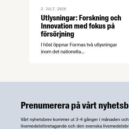
2 JULI 2026
Utlysningar: Forskning och
Innovation med fokus på
försörjning
I höst öppnar Formas två utlysningar
inom det nationella
forskningsprogrammet för livsmedel,
NFP Livs. Inriktningarna är "hållbara och
robusta försörjningsvägar" samt
"hållbara insatsvaror för en
motståndskraftig livsmedelsförsörjning",
och båda syftar till att bana väg för
innovationer som stärker Sveriges
Prenumerera på vårt nyhetsb
livsmedelsförsörjning.
Vårt nyhetsbrev kommer ut 3-4 gånger i månaden och rik
livsmedelsföretagande och den svenska livsmedelsbran