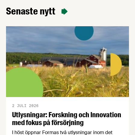
uppväxling som i dag överlämnas till regeringen
Senaste nytt
av Livsmedelsföretagen, Arla, Lantmännen, Scan
Sverige och LRF.
2 JULI 2026
Utlysningar: Forskning och Innovation
med fokus på försörjning
I höst öppnar Formas två utlysningar inom det