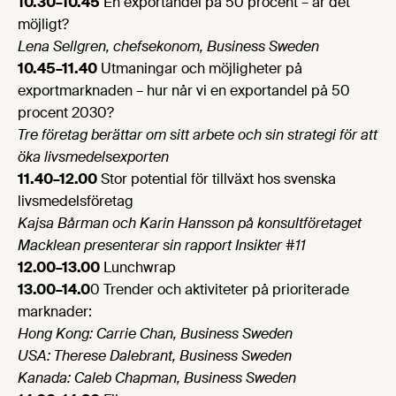
10.30–10.45
En exportandel på 50 procent – är det
möjligt?
Lena Sellgren, chefsekonom, Business Sweden
10.45–11.40
Utmaningar och möjligheter på
exportmarknaden – hur når vi en exportandel på 50
procent 2030?
Tre företag berättar om sitt arbete och sin strategi för att
öka livsmedelsexporten
11.40–12.00
Stor potential för tillväxt hos svenska
livsmedelsföretag
Kajsa Bårman och Karin Hansson på konsultföretaget
Macklean presenterar sin rapport Insikter #11
12.00–13.00
Lunchwrap
13.00–14.0
0 Trender och aktiviteter på prioriterade
marknader:
Hong Kong: Carrie Chan, Business Sweden
USA: Therese Dalebrant, Business Sweden
Kanada: Caleb Chapman, Business Sweden