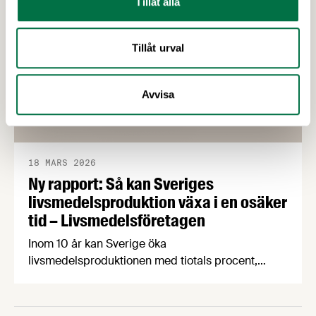
Tillåt alla
Tillåt urval
Avvisa
18 MARS 2026
Ny rapport: Så kan Sveriges
livsmedelsproduktion växa i en osäker
tid – Livsmedelsföretagen
Inom 10 år kan Sverige öka
livsmedelsproduktionen med tiotals procent,
skapa 19 000 nya jobb i hela landet och samtidigt
stärka livsmedelsberedskap, klimatarbete och
biologisk mångfald. Det visar rapporten Grön