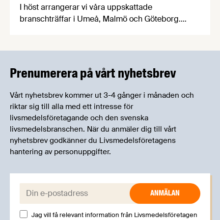
I höst arrangerar vi våra uppskattade
branschträffar i Umeå, Malmö och Göteborg.
Livsmedelsföretagens experter kommer att
informera om aktuella frågor samtidigt som du
kan träffa branschkollegor och utbyta
erfarenheter.
Prenumerera på vårt nyhetsbrev
Vårt nyhetsbrev kommer ut 3-4 gånger i månaden och
riktar sig till alla med ett intresse för
livsmedelsföretagande och den svenska
livsmedelsbranschen. När du anmäler dig till vårt
nyhetsbrev godkänner du Livsmedelsföretagens
hantering av personuppgifter.
E-post:
Jag vill få relevant information från Livsmedelsföretagen