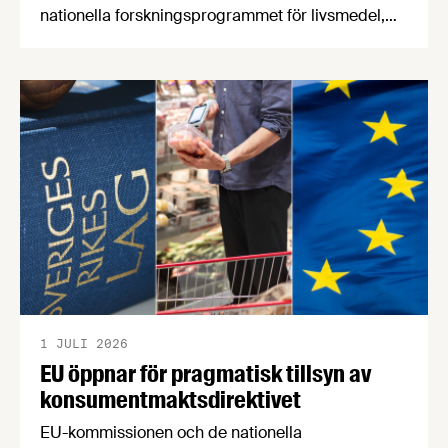
nationella forskningsprogrammet för livsmedel,
NFP Livs. Inriktningarna är "hållbara och robusta
försörjningsvägar" samt "hållbara insatsvaror för
en motståndskraftig livsmedelsförsörjning", och
båda syftar till att bana väg för innovationer som
stärker Sveriges livsmedelsförsörjning.
1 JULI 2026
EU öppnar för pragmatisk tillsyn av
konsumentmaktsdirektivet
EU-kommissionen och de nationella