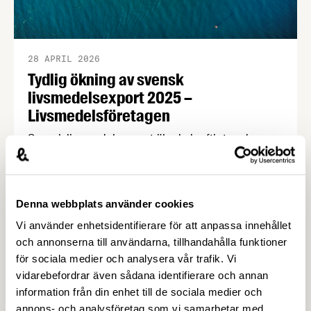
28 APRIL 2026
Tydlig ökning av svensk
livsmedelsexport 2025 –
Livsmedelsföretagen
Svensk livsmedelsexport ökade kraftigt under
2025. Enligt ny statistik från Jordbruksverket
uppgick exporten till 93 miljarder kronor, vilket
motsvarar en ökning med 10 miljarder kronor eller
Denna webbplats använder cookies
12 procent jämfört med året innan. Samtidigt ökar
handelsunderskottet, vilket tyder på att
Vi använder enhetsidentifierare för att anpassa innehållet
exportpotentialen inte tillvaratas fullt ut.
och annonserna till användarna, tillhandahålla funktioner
för sociala medier och analysera vår trafik. Vi
vidarebefordrar även sådana identifierare och annan
information från din enhet till de sociala medier och
annons- och analysföretag som vi samarbetar med.