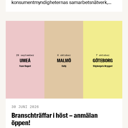
konsumentmyndigheternas samarbetsnätverk,
CPC-nätverket, har kommit med en gemensam
förståelse om införandet av det nya
konsumentmaktsdirektivet. Livsmedelsföretagen
välkomnar att det på EU-nivå nu formellt erkänns
att införandet av direktivet skapar betydande
praktiska problem för företag.
30 JUNI 2026
Branschträffar i höst – anmälan
öppen!