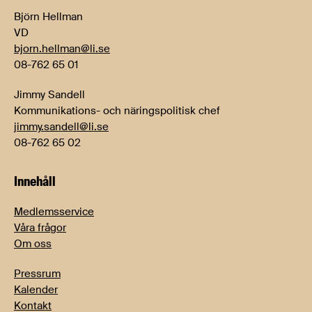
Björn Hellman
VD
bjorn.hellman@li.se
08-762 65 01
Jimmy Sandell
Kommunikations- och näringspolitisk chef
jimmy.sandell@li.se
08-762 65 02
Innehåll
Medlemsservice
Våra frågor
Om oss
Pressrum
Kalender
Kontakt