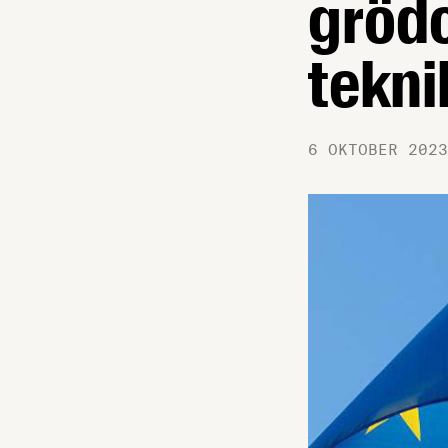
gröd
tekni
6 OKTOBER 2023