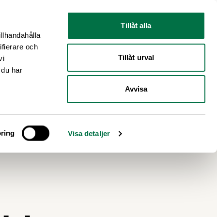
Nyhetsrum
Om oss
Tillåt alla
illhandahålla
ifierare och
Tillåt urval
vi
 du har
Avvisa
ring
Visa detaljer