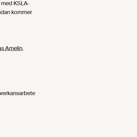
te med KSLA-
judan kommer
as Amelin
.
åverkansarbete