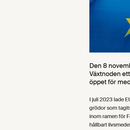
Den 8 novembe
Växtnoden ett
öppet för me
I juli 2023 lade 
grödor som tagits
inom ramen för Far
hållbart livsmede