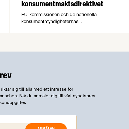
konsumentmaktsdirektivet
EU-kommissionen och de nationella
konsumentmyndigheternas
samarbetsnätverk, CPC-nätverket, har
kommit med en gemensam förståelse
om införandet av det nya
konsumentmaktsdirektivet.
Livsmedelsföretagen välkomnar att det
på EU-nivå nu formellt erkänns att
införandet av direktivet skapar
rev
betydande praktiska problem för företag.
tar sig till alla med ett intresse för
schen. När du anmäler dig till vårt nyhetsbrev
sonuppgifter.