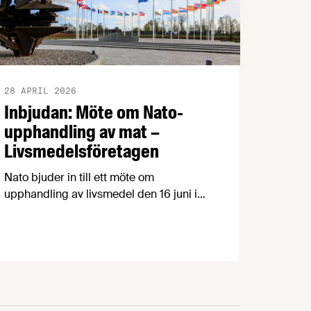
28 APRIL 2026
Inbjudan: Möte om Nato-
upphandling av mat –
Livsmedelsföretagen
Nato bjuder in till ett möte om
upphandling av livsmedel den 16 juni i
Luxemburg. Det är en möjlighet för
svenska företag att lära sig mer om hur
Natos upphandlingsprocess fungerar
och naturligtvis också att berätta om sina
produkter och lösningar. OBS! Sista
anmälningsdagen är 15 maj. Natomötet
är en möjlighet för svenska företag att …