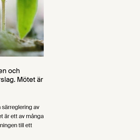
en och
slag. Mötet är
 särreglering av
et är ett av många
ingen till ett