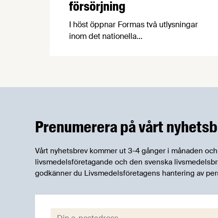
försörjning
I höst öppnar Formas två utlysningar
inom det nationella
forskningsprogrammet för livsmedel,
NFP Livs. Inriktningarna är "hållbara och
robusta försörjningsvägar" samt
"hållbara insatsvaror för en
motståndskraftig livsmedelsförsörjning",
och båda syftar till att bana väg för
innovationer som stärker Sveriges
Prenumerera på vårt nyhetsb
livsmedelsförsörjning.
Vårt nyhetsbrev kommer ut 3-4 gånger i månaden och rik
livsmedelsföretagande och den svenska livsmedelsbran
godkänner du Livsmedelsföretagens hantering av per
E-post: