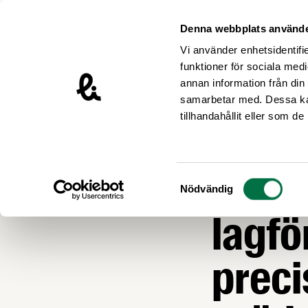
Hoppa till innehåll
Livsmedelsföretagen – till startsidan
Denna webbplats använde
Vi använder enhetsidentifie
funktioner för sociala medi
annan information från din
samarbetar med. Dessa kan
Nyheter
tillhandahållit eller som d
LIVSMEDEL OCH L
Infom
Samtyckesval
Nödvändig
lagfö
preci