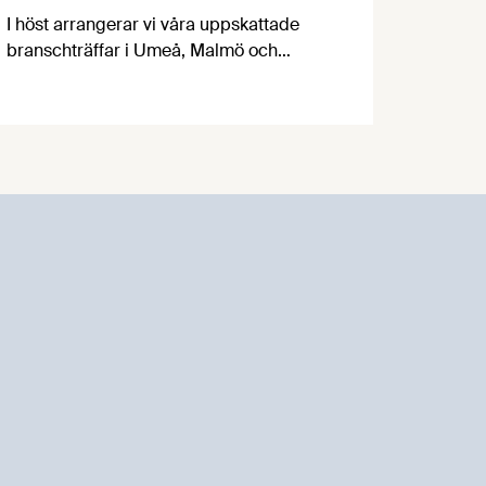
I höst arrangerar vi våra uppskattade
branschträffar i Umeå, Malmö och
Göteborg. Livsmedelsföretagens
experter kommer att informera om
aktuella frågor samtidigt som du kan
träffa branschkollegor och utbyta
erfarenheter.