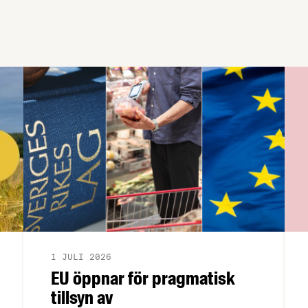
Regeringskansliet och Konsumentverket
att klargöra vad som gäller kring
övergångsregler. Därför ger
Livsmedelsföretagen nu sin samlade
bedömning till medlemsföretagen.
1 JULI 2026
EU öppnar för pragmatisk
tillsyn av