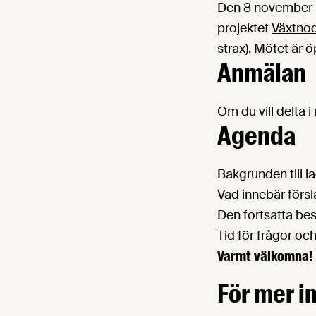
Den 8 november k
projektet
Växtno
strax). Mötet är 
Anmälan
Om du vill delta
Agenda
Bakgrunden till l
Vad innebär försl
Den fortsatta be
Tid för frågor o
Varmt välkomna!
För mer i