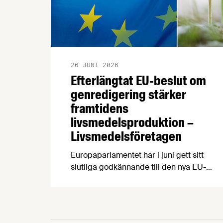
26 JUNI 2026
Efterlängtat EU-beslut om
genredigering stärker
framtidens
livsmedelsproduktion –
Livsmedelsföretagen
Europaparlamentet har i juni gett sitt
slutliga godkännande till den nya EU-
förordningen för grödor som tagits fram
med s k nya genomiska tekniker (NGT).
Beslutet välkomnas av
Livsmedelsföretagen, som ser