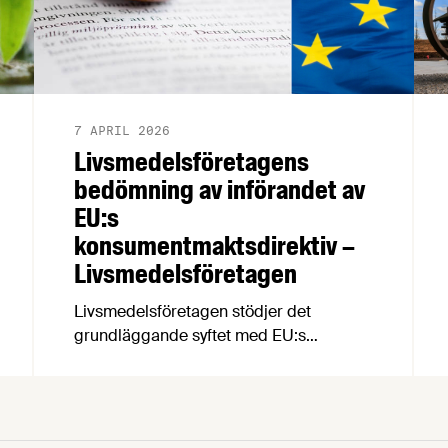
7 APRIL 2026
Livsmedelsföretagens
bedömning av införandet av
EU:s
konsumentmaktsdirektiv –
Livsmedelsföretagen
Livsmedelsföretagen stödjer det
grundläggande syftet med EU:s
konsumentmaktsdirektiv och delar
ambitionen om ökad transparens och
tydligare hållbarhetskommunikation.
Men trots upprepade möten vägrar