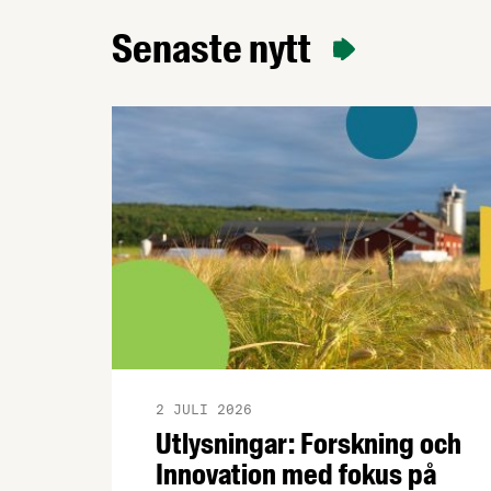
regelverket som ett viktigt steg för
innovation, konkurrenskraft och en mer
Senaste nytt
motståndskraftig europeisk
livsmedelskedja.
2 JULI 2026
Utlysningar: Forskning och
Innovation med fokus på