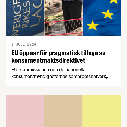
1 JULI 2026
EU öppnar för pragmatisk tillsyn av
konsumentmaktsdirektivet
EU-kommissionen och de nationella
konsumentmyndigheternas samarbetsnätverk,
CPC-nätverket, har kommit med en gemensam
förståelse om införandet av det nya
konsumentmaktsdirektivet. Livsmedelsföretagen
välkomnar att det på EU-nivå nu formellt erkänns
att införandet av direktivet skapar betydande
praktiska problem för företag.