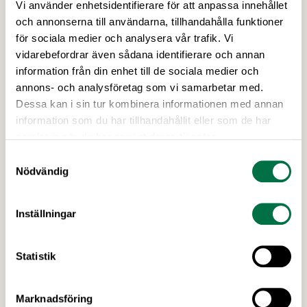
Vi använder enhetsidentifierare för att anpassa innehållet
och annonserna till användarna, tillhandahålla funktioner
19 MARS 2026
Anmälan öppen för Food Science
för sociala medier och analysera vår trafik. Vi
vidarebefordrar även sådana identifierare och annan
Swedens konferens 2026 –
information från din enhet till de sociala medier och
Livsmedelsföretagen
annons- och analysföretag som vi samarbetar med.
Food Science Sweden Conference den 23 april i
Dessa kan i sin tur kombinera informationen med annan
Lund lyfter fram vilken roll forskning om
information som du har tillhandahållit eller som de har
processad mat spelar för att forma ett mer
samlat in när du har använt deras tjänster.
hälsosamt och hållbart matsystem, i en tid då
Samtyckesval
diskussionerna om högprocessade livsmedel ökar.
Nödvändig
Sista anmälningsdag 13 april! Processad mat har
alltid varit central för att kunna förse befolkningar
Inställningar
med säker och effektiv …
Statistik
Marknadsföring