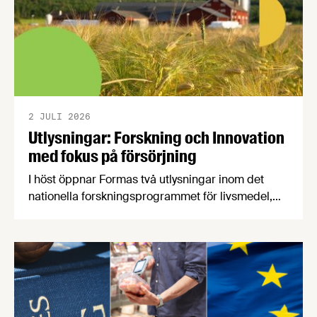
2 JULI 2026
Utlysningar: Forskning och Innovation
med fokus på försörjning
I höst öppnar Formas två utlysningar inom det
nationella forskningsprogrammet för livsmedel,
NFP Livs. Inriktningarna är "hållbara och robusta
försörjningsvägar" samt "hållbara insatsvaror för
en motståndskraftig livsmedelsförsörjning", och
båda syftar till att bana väg för innovationer som
stärker Sveriges livsmedelsförsörjning.