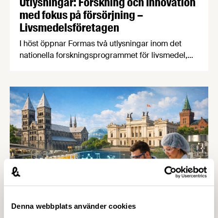
Utlysningar: Forskning och Innovation
med fokus på försörjning –
Livsmedelsföretagen
I höst öppnar Formas två utlysningar inom det
nationella forskningsprogrammet för livsmedel,
NFP Livs. Inriktningarna är ”hållbara och robusta
försörjningsvägar” samt ”hållbara insatsvaror för
en motståndskraftig livsmedelsförsörjning”, och
båda syftar till att bana väg för innovationer som
stärker Sveriges livsmedelsförsörjning.
Denna webbplats använder cookies