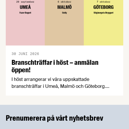
30 JUNI 2026
Branschträffar i höst – anmälan
öppen!
I höst arrangerar vi våra uppskattade
branschträffar i Umeå, Malmö och Göteborg.
Livsmedelsföretagens experter kommer att
informera om aktuella frågor samtidigt som du
kan träffa branschkollegor och utbyta
erfarenheter.
Prenumerera på vårt nyhetsbrev