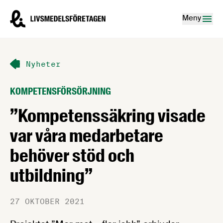
Hoppa till innehåll
Livsmedelsföretagen – till startsidan
Meny
Nyheter
KOMPETENSFÖRSÖRJNING
”Kompetenssäkring visade
var våra medarbetare
behöver stöd och
utbildning”
27 OKTOBER 2021