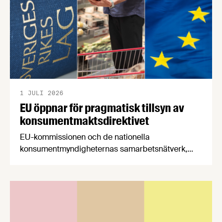
1 JULI 2026
EU öppnar för pragmatisk tillsyn av
konsumentmaktsdirektivet
EU-kommissionen och de nationella
konsumentmyndigheternas samarbetsnätverk,
CPC-nätverket, har kommit med en gemensam
förståelse om införandet av det nya
konsumentmaktsdirektivet. Livsmedelsföretagen
välkomnar att det på EU-nivå nu formellt erkänns
att införandet av direktivet skapar betydande
praktiska problem för företag.