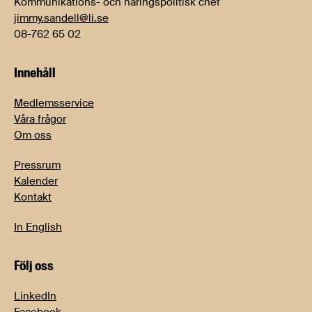
Kommunikations- och näringspolitisk chef
jimmy.sandell@li.se
08-762 65 02
Innehåll
Medlemsservice
Våra frågor
Om oss
Pressrum
Kalender
Kontakt
In English
Följ oss
LinkedIn
Facebook