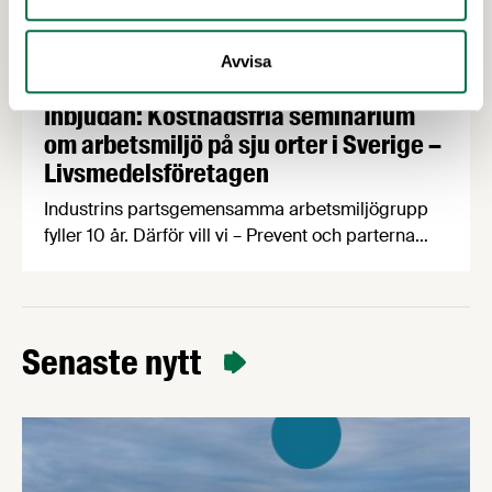
Avvisa
24 JUNI 2026
Inbjudan: Kostnadsfria seminarium
om arbetsmiljö på sju orter i Sverige –
Livsmedelsföretagen
Industrins partsgemensamma arbetsmiljögrupp
fyller 10 år. Därför vill vi – Prevent och parterna
inom industrin – bjuda in dig som arbetar inom
livsmedelsindustrin till ett kostnadsfritt
halvdagsseminarium om arbetsmiljö.
Seminarierna äger rum i höst på sju olika orter.
Senaste nytt
Under seminariet kommer du att få med dig ett
antal nyttiga verktyg genom att vi varvar
föreläsningspass med …