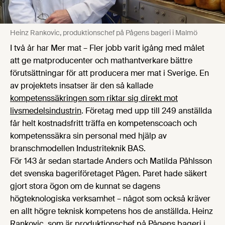
Heinz Rankovic, produktionschef på Pågens bageri i Malmö
I två år har Mer mat – Fler jobb varit igång med målet
att ge matproducenter och mathantverkare bättre
förutsättningar för att producera mer mat i Sverige. En
av projektets insatser är den så kallade
kompetenssäkringen som riktar sig direkt mot
livsmedelsindustrin
. Företag med upp till 249 anställda
får helt kostnadsfritt träffa en kompetenscoach och
kompetenssäkra sin personal med hjälp av
branschmodellen Industriteknik BAS.
För 143 år sedan startade Anders och Matilda Påhlsson
det svenska bageriföretaget Pågen. Paret hade säkert
gjort stora ögon om de kunnat se dagens
högteknologiska verksamhet – något som också kräver
en allt högre teknisk kompetens hos de anställda.
Heinz
Rankovic, som är produktionschef på Pågens bageri i