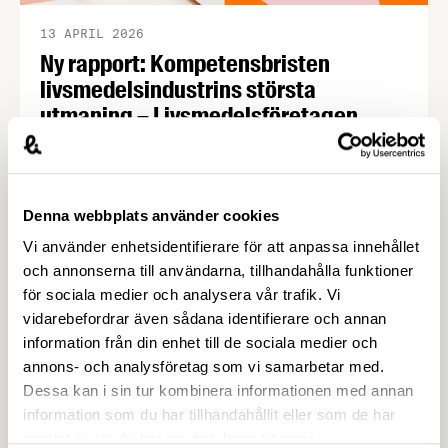
13 APRIL 2026
Ny rapport: Kompetensbristen
livsmedelsindustrins största
utmaning – Livsmedelsföretagen
Trots ett antal väldigt utmanande år så vill 9 av 10
svenska livsmedelsproducenter öka produktionen
de kommande fem åren. Det största hindret är
Denna webbplats använder cookies
kompetensbrist – 7 av 10 företag har svårare att
hitta rätt kompetens idag jämfört med för fem år
Vi använder enhetsidentifierare för att anpassa innehållet
sedan. Det visar en ny rapport från
och annonserna till användarna, tillhandahålla funktioner
Livsmedelsföretagen som vill se en nationell
för sociala medier och analysera vår trafik. Vi
strategi …
vidarebefordrar även sådana identifierare och annan
information från din enhet till de sociala medier och
annons- och analysföretag som vi samarbetar med.
Dessa kan i sin tur kombinera informationen med annan
information som du har tillhandahållit eller som de har
samlat in när du har använt deras tjänster.