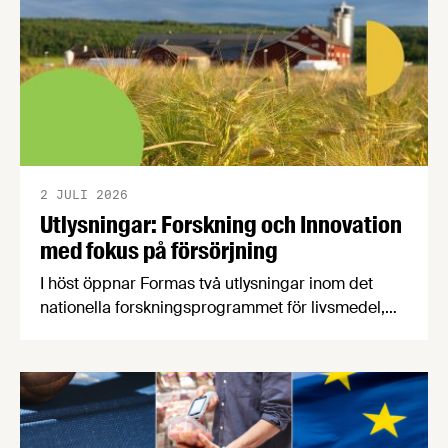
2 JULI 2026
Utlysningar: Forskning och Innovation
med fokus på försörjning
I höst öppnar Formas två utlysningar inom det
nationella forskningsprogrammet för livsmedel,
NFP Livs. Inriktningarna är "hållbara och robusta
försörjningsvägar" samt "hållbara insatsvaror för
en motståndskraftig livsmedelsförsörjning", och
båda syftar till att bana väg för innovationer som
stärker Sveriges livsmedelsförsörjning.