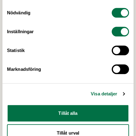
Samtyckesval
Nödvändig
1 JUNI 2026
Nytt fördelaktigt avtal för ökad
Inställningar
kompetens inom kött och chark –
Livsmedelsföretagen
Statistik
Arbetsförmedlingen har upphandlat en ny
arbetsmarknadsutbildning inom styck, slakt, chark
och livsmedel. Utbildningen kan börja genomföras
Marknadsföring
med de kraftigt förbättrade villkoren från och med
den 1 september 2026. Karin Thapper, ansvarig
kompetensförsörjning på Livsmedelsföretagen,
Visa detaljer
beskriver avtalet som en stor framgång.
Tillåt alla
Tillåt urval