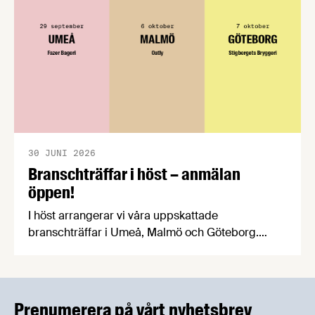
30 JUNI 2026
Branschträffar i höst – anmälan
öppen!
I höst arrangerar vi våra uppskattade
branschträffar i Umeå, Malmö och Göteborg.
Livsmedelsföretagens experter kommer att
informera om aktuella frågor samtidigt som du
kan träffa branschkollegor och utbyta
erfarenheter.
Prenumerera på vårt nyhetsbrev