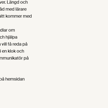
ver. Längd och
råd med lärare
snitt kommer med
ndlar om
ch hjälpa
vill få reda på
i en klok och
ommunikatör på
s på hemsidan