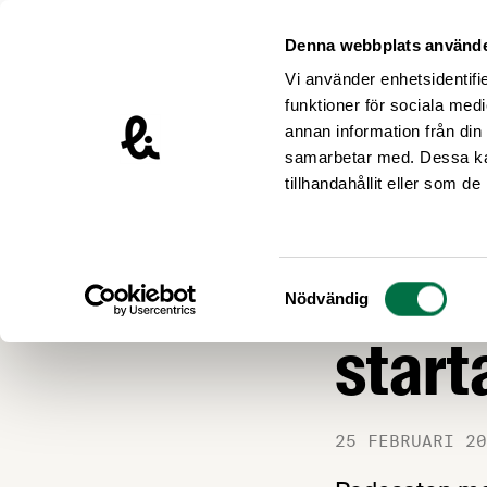
Hoppa till innehåll
Livsmedelsföretagen – till startsidan
Denna webbplats använde
Vi använder enhetsidentifie
funktioner för sociala medi
annan information från din
samarbetar med. Dessa kan
Nyheter
tillhandahållit eller som d
LIVSMEDEL OCH L
Livs
Samtyckesval
Nödvändig
star
25 FEBRUARI 20