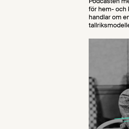
Podcasten med
för hem- och 
handlar om en
tallriksmodell