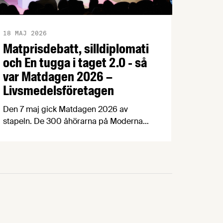
18 MAJ 2026
Matprisdebatt, silldiplomati
och En tugga i taget 2.0 - så
var Matdagen 2026 –
Livsmedelsföretagen
Den 7 maj gick Matdagen 2026 av
stapeln. De 300 åhörarna på Moderna
Museet bjöds på en dag fylld med
spänstig matprisdebatt,
exportinspiration med Håkan Juholt,
mathistoria med Edward Blom,
panelsamtal om Matpriskommissionen,
Årets Livsmedelsexportör, världens
bästa fika och mycket, mycket mer. Här
sammanfattar vi dagen med bilder och