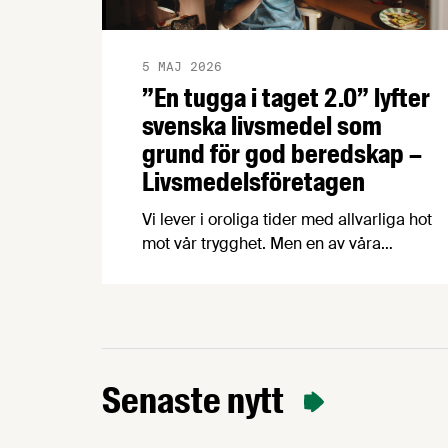
5 MAJ 2026
”En tugga i taget 2.0” lyfter
svenska livsmedel som
grund för god beredskap –
Livsmedelsföretagen
Vi lever i oroliga tider med allvarliga hot
mot vår trygghet. Men en av våra
starkaste tillgångar finns närmare än
många tror – i svensk mat och dryck. För
att lyfta betydelsen av en robust svensk
livsmedelsproduktion och få fler att välja
svensk mat har Livsmedelsföretagen
uppdaterat fjolårets kampanj ”En tugga i
Senaste nytt
taget” med nya …