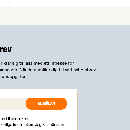
samarbetsnätverk, CPC-nätverket, har
kommit med en gemensam förståelse
om införandet av det nya
konsumentmaktsdirektivet.
Livsmedelsföretagen välkomnar att det
på EU-nivå nu formellt erkänns att
införandet av direktivet skapar
rev
betydande praktiska problem för företag.
tar sig till alla med ett intresse för
schen. När du anmäler dig till vårt nyhetsbrev
sonuppgifter.
en till min inkorg.
rsonliga information. Jag kan när som