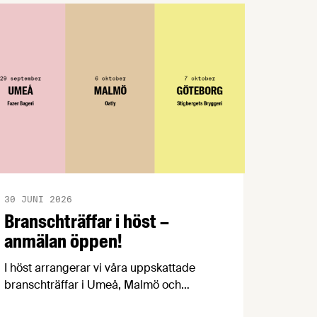
en kort video. Det övergripande temat …
30 JUNI 2026
Branschträffar i höst –
anmälan öppen!
I höst arrangerar vi våra uppskattade
branschträffar i Umeå, Malmö och
Göteborg. Livsmedelsföretagens