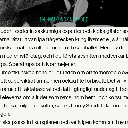
t bjuder Feeder in sakkunniga experter och kloka gäster 
a rätar ut vanliga frågetecken kring livsmedel, slår hå
orskar matens roll i hemmet och samhället. Flera av de 
medlemsföretag, och i de första avsnitten medverkar bl.
gs, Spendrups och Norrmejerier.
mentkunskap handlar i grunden om att förbereda elev
 ett superviktigt ämne men också lite förbisett. Det vill 
 lärarna ett faktabaserat och lättillgängligt underlag till
 eleverna om allt det som ryms inom hem- och konsumen
 hälsa, miljö och kultur, säger Jimmy Sandell, kommun
agen.
 ska passa in i kursplanen och verkligen komma till nytt