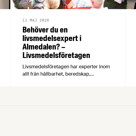
11 MAJ 2026
Behöver du en
livsmedelsexpert i
Almedalen? –
Livsmedelsföretagen
Livsmedelsföretagen har experter inom
allt från hållbarhet, beredskap,
avtalsrörelsen och kompetensförsörjning
till ekonomi, FOI, konkurrens och
näringspolitik, och många av dem är på
plats i Almedalen i år. Så tveka inte att
höra av dig om du vill få in fakta, kunskap
och debattglädje i ditt panelsamtal eller
seminarium! Veckan efter midsommar är
det än …