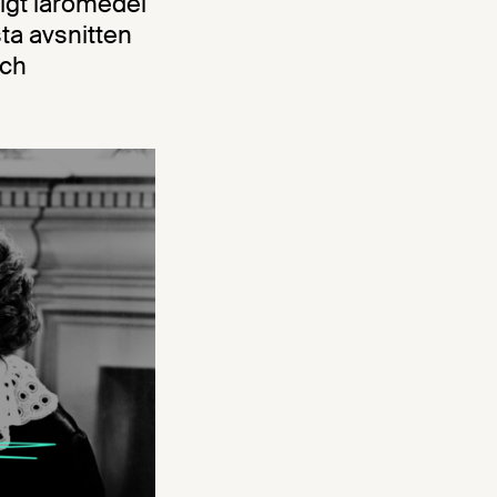
igt läromedel
ta avsnitten
och