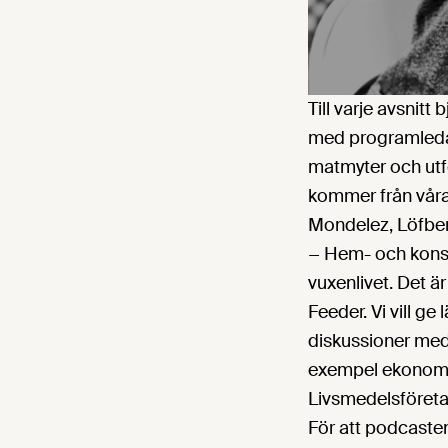
Till varje avsnit
med programledarn
matmyter och utf
kommer från våra 
Mondelez, Löfber
− Hem- och konsu
vuxenlivet. Det är
Feeder. Vi vill ge
diskussioner med
exempel ekonomi,
Livsmedelsföret
För att podcasten