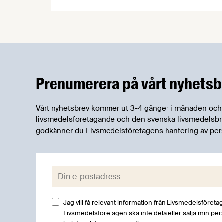
forskningsprogrammet för livsmedel,
NFP Livs. Inriktningarna är "hållbara och
robusta försörjningsvägar" samt
"hållbara insatsvaror för en
motståndskraftig livsmedelsförsörjning",
och båda syftar till att bana väg för
innovationer som stärker Sveriges
Prenumerera på vårt nyhetsb
livsmedelsförsörjning.
Vårt nyhetsbrev kommer ut 3-4 gånger i månaden och rik
livsmedelsföretagande och den svenska livsmedelsbran
godkänner du Livsmedelsföretagens hantering av per
E-post:
Jag vill få relevant information från Livsmedelsföretag
Livsmedelsföretagen ska inte dela eller sälja min pe