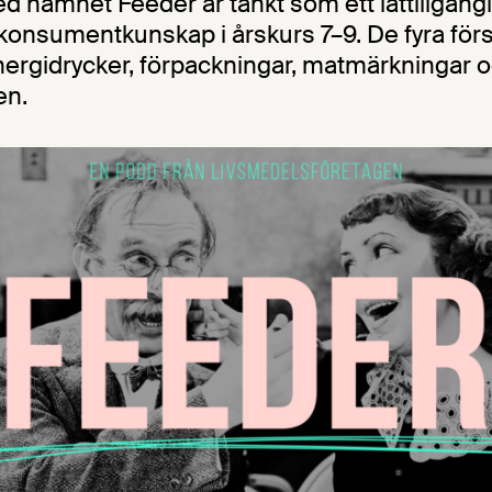
 namnet Feeder är tänkt som ett lättillgängl
konsumentkunskap i årskurs 7–9. De fyra förs
ergidrycker, förpackningar, matmärkningar 
en.