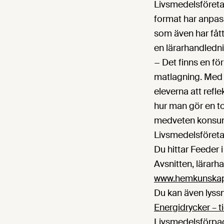
Livsmedelsföreta
format har anpass
som även har fåt
en lärarhandled
− Det finns en f
matlagning. Med 
eleverna att refle
hur man gör en to
medveten konsume
Livsmedelsföreta
Du hittar Feeder i
Avsnitten, lärarh
www.hemkunska
Du kan även lyssn
Energidrycker – t
Livsmedelsförpack