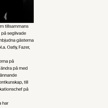
som tillsammans
l på seglivade
inbjudna gästerna
a. Oatly, Fazer,
erna på
vi ändra på med
 spännande
tkunskap, till
ikationschef på
a har