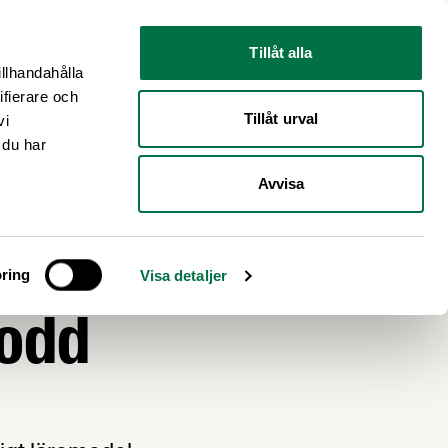
Nyhetsrum
Om oss
Tillåt alla
illhandahålla
ifierare och
Tillåt urval
vi
 du har
Avvisa
ring
Visa detaljer
podd