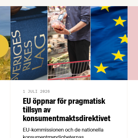
Livsmedelsdagen som i år kommer …
1 JULI 2026
EU öppnar för pragmatisk
tillsyn av
konsumentmaktsdirektivet
EU-kommissionen och de nationella
konsumentmyndigheternas