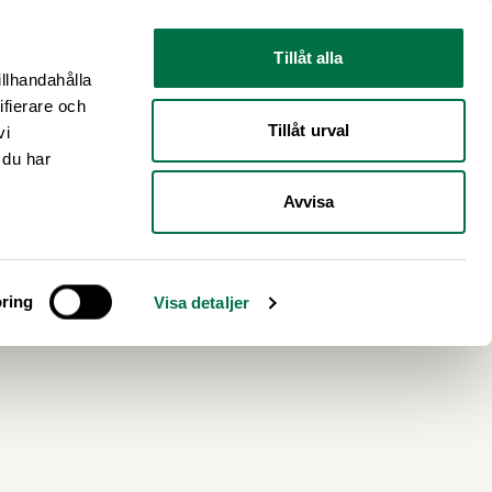
Nyhetsrum
Om oss
Tillåt alla
illhandahålla
ifierare och
Tillåt urval
vi
 du har
Avvisa
s
ring
Visa detaljer