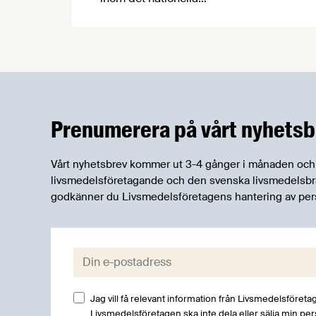
forskningsprogrammet för livsmedel,
NFP Livs. Inriktningarna är "hållbara och
robusta försörjningsvägar" samt
"hållbara insatsvaror för en
motståndskraftig livsmedelsförsörjning",
och båda syftar till att bana väg för
innovationer som stärker Sveriges
Prenumerera på vårt nyhetsb
livsmedelsförsörjning.
Vårt nyhetsbrev kommer ut 3-4 gånger i månaden och rik
livsmedelsföretagande och den svenska livsmedelsbran
godkänner du Livsmedelsföretagens hantering av per
E-post:
Jag vill få relevant information från Livsmedelsföretag
Livsmedelsföretagen ska inte dela eller sälja min pe