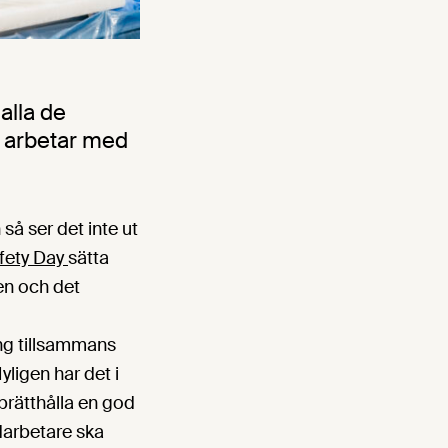
alla de
 arbetar med
så ser det inte ut
fety Day
sätta
en och det
ing tillsammans
ligen har det i
prätthålla en god
darbetare ska