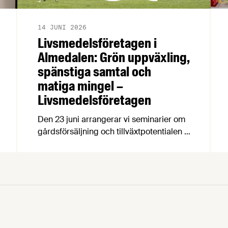
14 JUNI 2026
Livsmedelsföretagen i
Almedalen: Grön uppväxling,
spänstiga samtal och
matiga mingel –
Livsmedelsföretagen
Den 23 juni arrangerar vi seminarier om
gårdsförsäljning och tillväxtpotentialen i
svensk livsmedelsproduktion, följt av
Almedalens godaste mingel. Den 24 juni
arrangerar vi seminarium om hållbarhet
och transporter samt ett gemensamt
branschmingel med LRF och Svensk
Dagligvaruhandel. Så tveka inte, kom till
Almedalen! Den 23 juni är det dags för