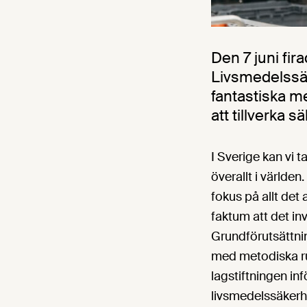
Den 7 juni fi
Livsmedelssäke
fantastiska m
att tillverka s
I Sverige kan vi t
överallt i världen
fokus på allt det
faktum att det in
Grundförutsättni
med metodiska rut
lagstiftningen in
livsmedelssäkerh