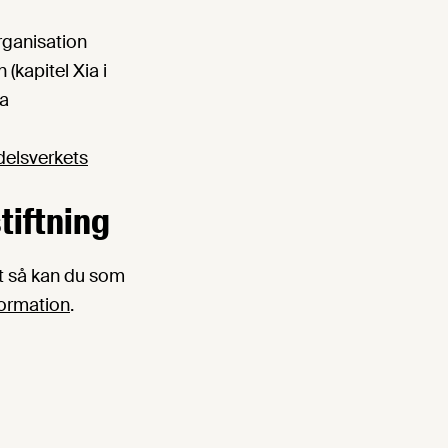
rganisation
n (kapitel Xia i
ra
elsverkets
tiftning
t så kan du som
formation
.