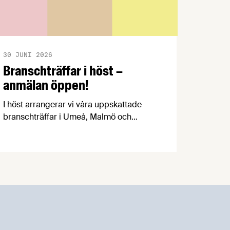
30 JUNI 2026
Branschträffar i höst –
anmälan öppen!
I höst arrangerar vi våra uppskattade
branschträffar i Umeå, Malmö och
Göteborg. Livsmedelsföretagens
experter kommer att informera om
aktuella frågor samtidigt som du kan
träffa branschkollegor och utbyta
erfarenheter.