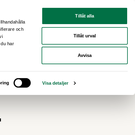
Nyhetsrum
Om oss
Tillåt alla
illhandahålla
ifierare och
Tillåt urval
vi
 du har
Avvisa
ig
ring
Visa detaljer
r