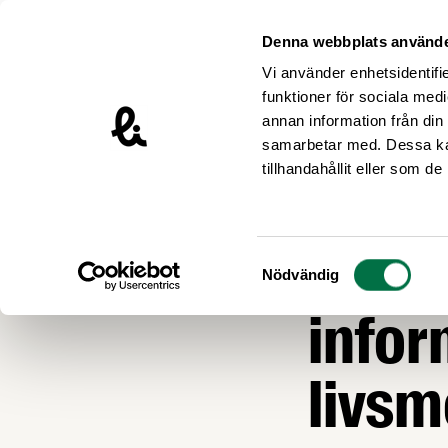
Hoppa till innehåll
Livsmedelsföretagen – till startsidan
Denna webbplats använde
Vi använder enhetsidentifie
funktioner för sociala medi
annan information från din
samarbetar med. Dessa kan
Nyheter
tillhandahållit eller som d
LIVSMEDEL OCH L
Livsm
Samtyckesval
Nödvändig
infor
livs