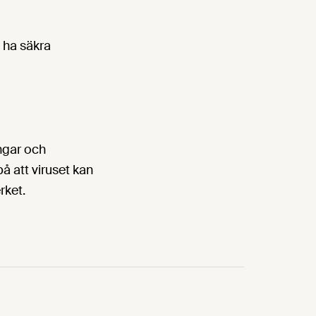
a ha säkra
ngar och
å att viruset kan
rket.