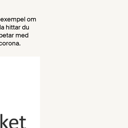
ll exempel om
a hittar du
rbetar med
 corona.