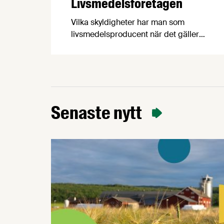
Livsmedelsföretagen
Vilka skyldigheter har man som
livsmedelsproducent när det gäller
cybersäkerhet? Vad innebär EU:s NIS-2
direktiv och varför har det fått kritik?
Vilka myndigheter kan och ska man
vända sig till? För att reda ut detta och
mycket annat har vi vänt oss till
Johannes Eriksson, Group Chief Security
Senaste nytt
Officer & CISO på Lantmännen, och
Patrik …