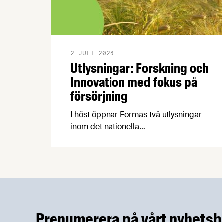
2 JULI 2026
Utlysningar: Forskning och
Innovation med fokus på
försörjning
I höst öppnar Formas två utlysningar
inom det nationella
forskningsprogrammet för livsmedel,
NFP Livs. Inriktningarna är "hållbara och
robusta försörjningsvägar" samt
"hållbara insatsvaror för en
motståndskraftig livsmedelsförsörjning",
och båda syftar till att bana väg för
innovationer som stärker Sveriges
Prenumerera på vårt nyhetsb
livsmedelsförsörjning.