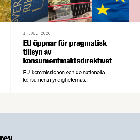
1 JULI 2026
EU öppnar för pragmatisk
tillsyn av
konsumentmaktsdirektivet
EU-kommissionen och de nationella
konsumentmyndigheternas
samarbetsnätverk, CPC-nätverket, har
kommit med en gemensam förståelse
om införandet av det nya
konsumentmaktsdirektivet.
Livsmedelsföretagen välkomnar att det
på EU-nivå nu formellt erkänns att
införandet av direktivet skapar
rev
betydande praktiska problem för företag.