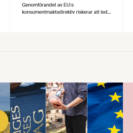
Genomförandet av EU:s
konsumentmaktsdirektiv riskerar att leda
till att fullt tjänliga produkter för
hundratals miljoner kronor måste
kasseras. En bred sammanslutning av
svenska näringslivsorganisationer begär
nu att civilminister Erik Slottner ingriper.