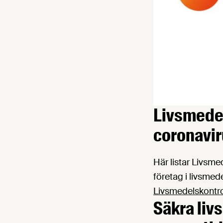
Livsmedel
coronavir
Här listar Livsme
företag i livsmed
Livsmedelskontrol
Säkra liv