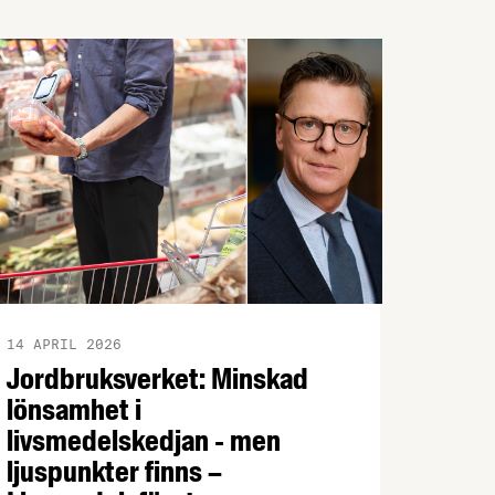
14 APRIL 2026
Jordbruksverket: Minskad
lönsamhet i
livsmedelskedjan - men
ljuspunkter finns –