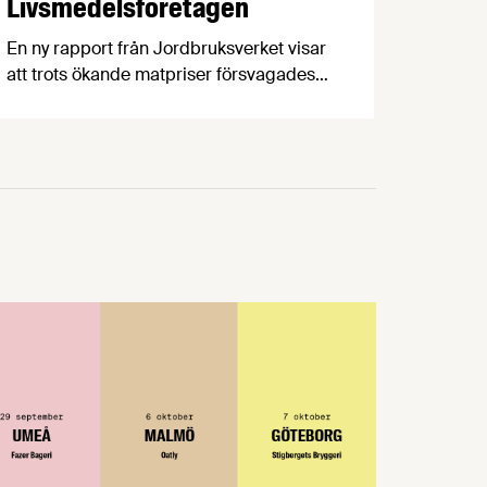
Livsmedelsföretagen
En ny rapport från Jordbruksverket visar
att trots ökande matpriser försvagades
livsmedelsindustrins lönsamhet 2016-
2024, något som hämmar viktiga
investeringar i produktivitet,
klimatomställning och konkurrenskraft.
Vår chefekonom Carl Eckerdal tycker att
rapporten borde läsas av de politiker
som fortsätter prata om ”övervinster” i
livsmedelsbranschen.