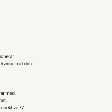
ionerar
 kvinnor och inte
erar med
det.
respektive 77