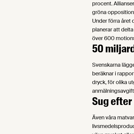
procent. Allianse
gröna opposition
Under förra året 
planerar att delta
över 600 motions
50 miljar
Svenskarna lägge
beräknar i rapport
dryck, för olika u
anmälningsavgifte
Sug efter
Även våra matvano
livsmedelsproduc