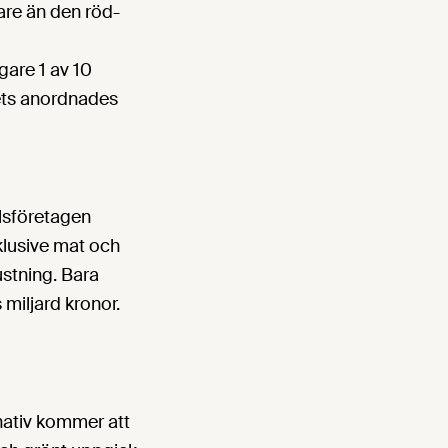
jare än den röd-
gare 1 av 10
årets anordnades
lsföretagen
xklusive mat och
ustning. Bara
 miljard kronor.
nativ kommer att