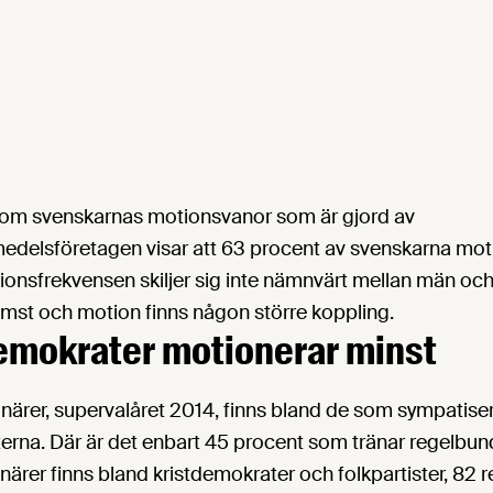
om svenskarnas motionsvanor som är gjord av
elsföretagen visar att 63 procent av svenskarna mot
onsfrekvensen skiljer sig inte nämnvärt mellan män och
omst och motion finns någon större koppling.
emokrater motionerar minst
onärer, supervalåret 2014, finns bland de som sympatis
rna. Där är det enbart 45 procent som tränar regelbun
onärer finns bland kristdemokrater och folkpartister, 82 