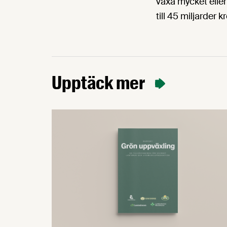
växa mycket eller
till 45 miljarder k
Upptäck mer