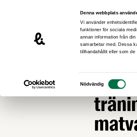
Hoppa till innehåll
Livsmedelsföretagen – till startsidan
Denna webbplats använde
Vi använder enhetsidentifie
funktioner för sociala medi
annan information från din
samarbetar med. Dessa kan
Nyheter
tillhandahållit eller som d
MAT OCH HÄLSA
Ny r
Samtyckesval
Nödvändig
trän
matv