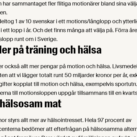
n har sammantaget fler flitiga motionärer bland sina väl
en.
deltog 1 av 10 svenskar i ett motions/långlopp och ytterli
 i ett lopp i år. Och det finns många att välja på. Förra 
lopp runt om i Sverige.
der på träning och hälsa
r också allt mer pengar på motion och hälsa. Livsmede
en att vi lägger totalt runt 50 miljarder kronor per år, e
tgifter kopplat till motion och hälsa, exempelvis sportutr
rna till motionsloppen uppgår tillsammans till en kvarts
 hälsosam mat
r styrs allt mer av hälsointresset. Hela 97 procent av
enterna bedömer att efterfrågan på hälsosamma alter