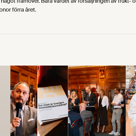
 något framöver. Bara värdet av försäljningen av frukt-
ronor förra året.