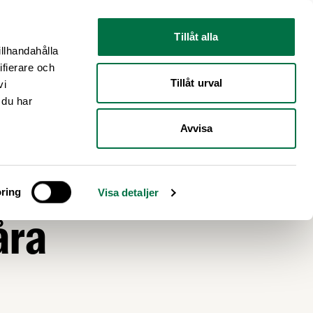
Nyhetsrum
Om oss
Tillåt alla
illhandahålla
ifierare och
Tillåt urval
vi
 du har
Avvisa
ring
Visa detaljer
åra