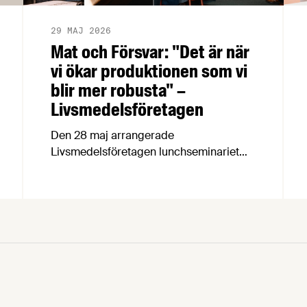
29 MAJ 2026
Mat och Försvar: "Det är när
vi ökar produktionen som vi
blir mer robusta" –
Livsmedelsföretagen
Den 28 maj arrangerade
Livsmedelsföretagen lunchseminariet
”Mat och Försvar” där företrädare för
politiken, myndigheter och
livsmedelsindustrin diskuterade nuläget
för Sveriges livsmedelsberedskap utifrån
rapporten ”Hur stark är Sveriges
livsmedelsberedskap?”
Livsmedelsföretagens rapport Hur stark
är Sveriges livsmedelsberedskap?