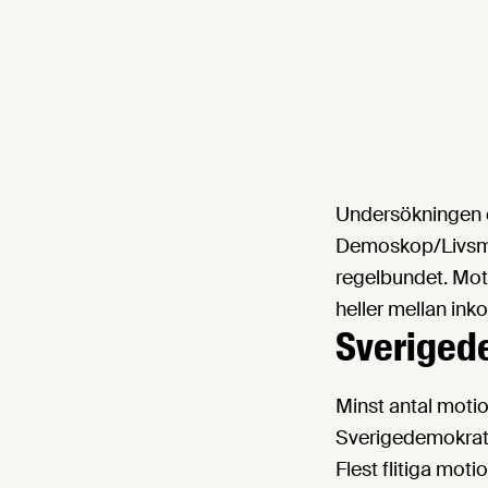
Undersökningen 
Demoskop/Livsmed
regelbundet. Moti
heller mellan ink
Sveriged
Minst antal moti
Sverigedemokrate
Flest flitiga moti