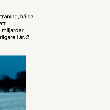
räning, hälsa
att
 miljarder
igare i år. 2