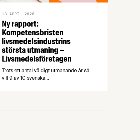
13 APRIL 2026
Ny rapport:
Kompetensbristen
livsmedelsindustrins
största utmaning –
Livsmedelsföretagen
Trots ett antal väldigt utmanande år så
vill 9 av 10 svenska
livsmedelsproducenter öka produktionen
de kommande fem åren. Det största
hindret är kompetensbrist – 7 av 10
företag har svårare att hitta rätt
kompetens idag jämfört med för fem år
sedan. Det visar en ny rapport från
Livsmedelsföretagen som vill se en
nationell strategi …