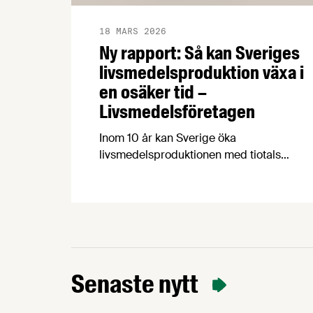
18 MARS 2026
Ny rapport: Så kan Sveriges
livsmedelsproduktion växa i
en osäker tid –
Livsmedelsföretagen
Inom 10 år kan Sverige öka
livsmedelsproduktionen med tiotals
procent, skapa 19 000 nya jobb i hela
landet och samtidigt stärka
livsmedelsberedskap, klimatarbete och
biologisk mångfald. Det visar rapporten
Grön uppväxling som i dag överlämnas
till regeringen av Livsmedelsföretagen,
Arla, Lantmännen, Scan Sverige och
Senaste nytt
LRF.