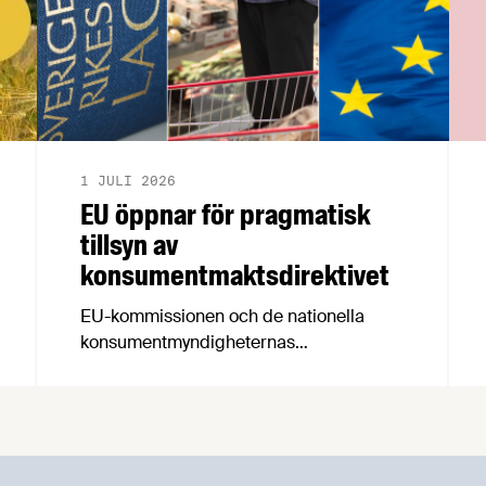
1 JULI 2026
EU öppnar för pragmatisk
tillsyn av
konsumentmaktsdirektivet
EU-kommissionen och de nationella
konsumentmyndigheternas
samarbetsnätverk, CPC-nätverket, har
kommit med en gemensam förståelse
om införandet av det nya
konsumentmaktsdirektivet.
Livsmedelsföretagen välkomnar att det