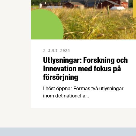
2 JULI 2026
Utlysningar: Forskning och
Innovation med fokus på
försörjning
I höst öppnar Formas två utlysningar
inom det nationella
forskningsprogrammet för livsmedel,
NFP Livs. Inriktningarna är "hållbara och
robusta försörjningsvägar" samt
"hållbara insatsvaror för en
motståndskraftig livsmedelsförsörjning",