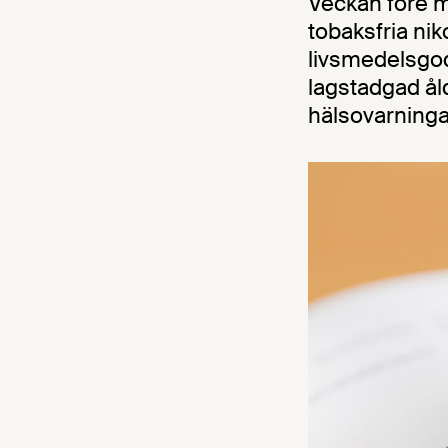
Veckan före m
tobaksfria nik
livsmedelsgod
lagstadgad ål
hälsovarninga