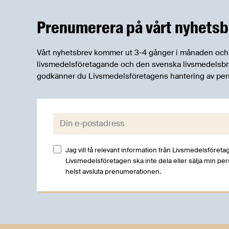
och båda syftar till att bana väg för
innovationer som stärker Sveriges
Prenumerera på vårt nyhetsb
livsmedelsförsörjning.
Vårt nyhetsbrev kommer ut 3-4 gånger i månaden och rik
livsmedelsföretagande och den svenska livsmedelsbran
godkänner du Livsmedelsföretagens hantering av per
E-post:
Jag vill få relevant information från Livsmedelsföretag
Livsmedelsföretagen ska inte dela eller sälja min pe
helst avsluta prenumerationen.