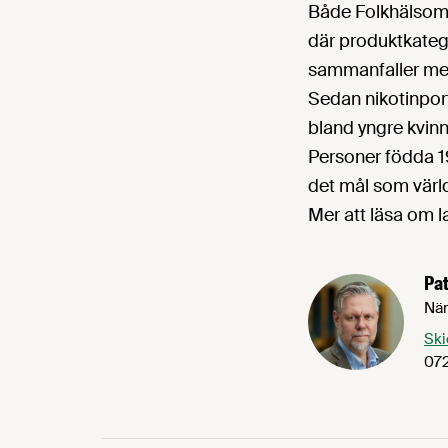
Både Folkhälsomy
där produktkateg
sammanfaller med 
Sedan nikotinport
bland yngre kvinn
Personer födda 19
det mål som värl
Mer att läsa om l
Pat
När
Ski
072