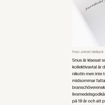
Foto: Johnér bildbyrå
Snus är klassat 
kollektivavtal ä
nikotin men inte 
midsommar fattade
branschöverensko
livsmedelsgodkän
på 18 år och att 