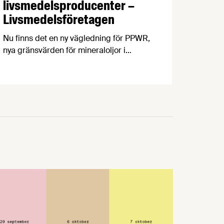
livsmedelsproducenter –
Livsmedelsföretagen
Nu finns det en ny vägledning för PPWR,
nya gränsvärden för mineraloljor i
livsmedel och en uppdatering kring
regeringens arbete med
kontrollutredningen och
fuskutredningen. PPWR: ny vägledning
på svenska Förpacknings- och
förpackningsavfallsförordningen, PPWR
(EU) 2025/40, börjar tillämpas den 12
augusti i år.