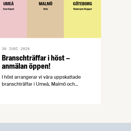
30 JUNI 2026
Branschträffar i höst –
anmälan öppen!
I höst arrangerar vi våra uppskattade
branschträffar i Umeå, Malmö och
Göteborg. Livsmedelsföretagens
experter kommer att informera om
aktuella frågor samtidigt som du kan
träffa branschkollegor och utbyta
erfarenheter.