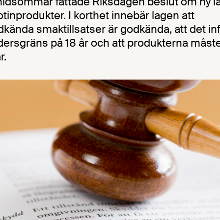
idsommar fattade Riksdagen beslut om ny lag
otinprodukter. I korthet innebär lagen att
kända smaktillsatser är godkända, att det in
dersgräns på 18 år och att produkterna måst
r.