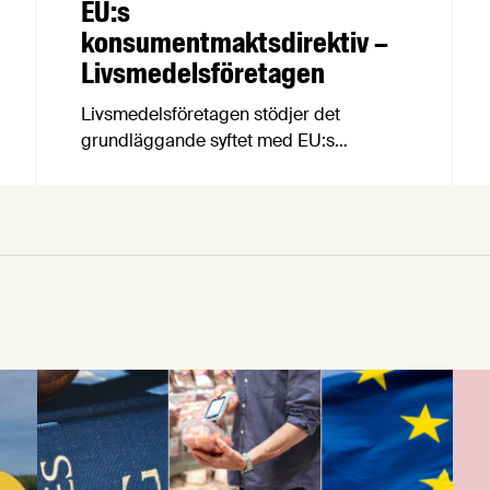
EU:s
konsumentmaktsdirektiv –
Livsmedelsföretagen
Livsmedelsföretagen stödjer det
grundläggande syftet med EU:s
konsumentmaktsdirektiv och delar
ambitionen om ökad transparens och
tydligare hållbarhetskommunikation.
Men trots upprepade möten vägrar
Regeringskansliet och Konsumentverket
att klargöra vad som gäller kring
övergångsregler. Därför ger
Livsmedelsföretagen nu sin samlade
bedömning till medlemsföretagen.