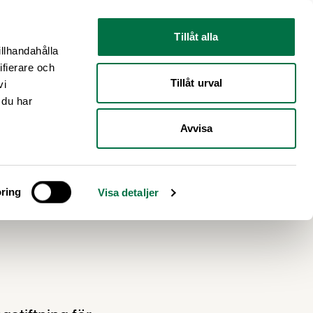
Nyhetsrum
Om oss
Tillåt alla
illhandahålla
ifierare och
Tillåt urval
vi
 du har
Avvisa
ring
Visa detaljer