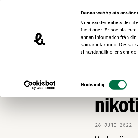
Hoppa till innehåll
Livsmedelsföretagen – till startsidan
Denna webbplats använde
Vi använder enhetsidentifie
funktioner för sociala medi
annan information från din
samarbetar med. Dessa kan
Nyheter
tillhandahållit eller som d
LIVSMEDEL OCH L
Ny la
Samtyckesval
Nödvändig
nikot
28 JUNI 2022