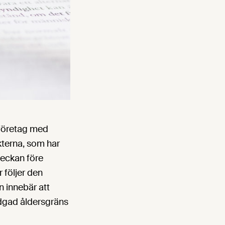
 företag med
kterna, som har
veckan före
 följer den
 innebär att
adgad åldersgräns