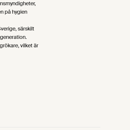
ynsmyndigheter,
n på hygien
erige, särskilt
 generation.
rökare, vilket är