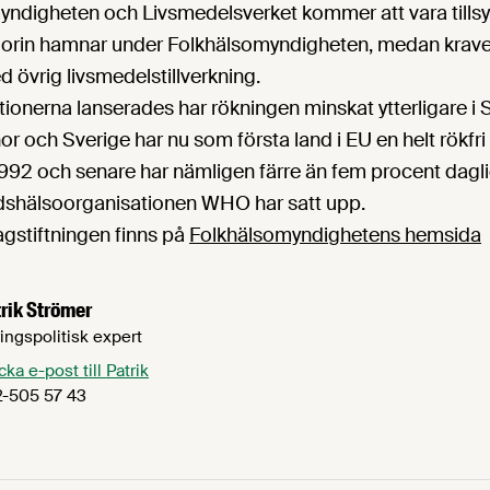
ndigheten och Livsmedelsverket kommer att vara tills
orin hamnar under Folkhälsomyndigheten, medan krave
övrig livsmedelstillverkning.
ionerna lanserades har rökningen minskat ytterligare i Sv
or och Sverige har nu som första land i EU en helt rökfri
92 och senare har nämligen färre än fem procent daglig
dshälsoorganisationen WHO har satt upp.
agstiftningen finns på
Folkhälsomyndighetens hemsida
rik Strömer
ingspolitisk expert
cka e-post till Patrik
-505 57 43