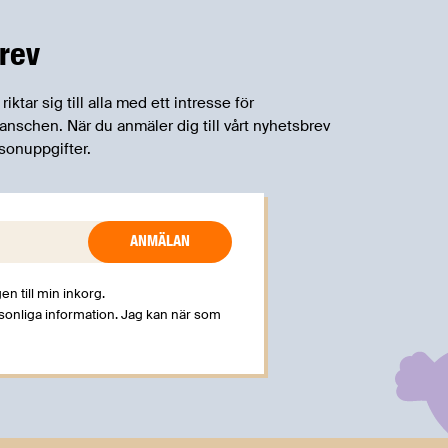
på EU-nivå nu formellt erkänns att
införandet av direktivet skapar
rev
betydande praktiska problem för företag.
tar sig till alla med ett intresse för
schen. När du anmäler dig till vårt nyhetsbrev
sonuppgifter.
en till min inkorg.
rsonliga information. Jag kan när som