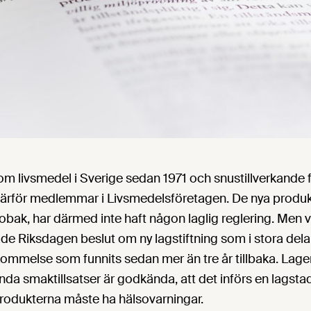
som livsmedel i Sverige sedan 1971 och snustillverkande
r därför medlemmar i Livsmedelsföretagen. De nya produ
tobak, har därmed inte haft någon laglig reglering. Men 
 Riksdagen beslut om ny lagstiftning som i stora delar
mmelse som funnits sedan mer än tre år tillbaka. Lagen
da smaktillsatser är godkända, att det införs en lagst
produkterna måste ha hälsovarningar.