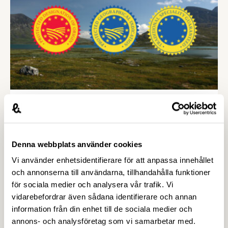
detta i korthet att arbetet med att implementera
direktivet i den …
10 JANUARI 2017
Välkommen på Livsmedelsföretagens
Arbetsgivarträffar i april!
Denna webbplats använder cookies
I vår tecknar vi på Livsmedelsföretagen nya
Vi använder enhetsidentifierare för att anpassa innehållet
kollektivavtal med Livsmedelsarbetareförbundet,
och annonserna till användarna, tillhandahålla funktioner
Unionen och Sveriges Ingenjörer som gäller från
för sociala medier och analysera vår trafik. Vi
och med den 1 april i år. På våra arbetsgivarträffar
vidarebefordrar även sådana identifierare och annan
nu i april går vi igenom förändringar i
information från din enhet till de sociala medier och
kollektivavtalen och ni som deltar har möjlighet att
annons- och analysföretag som vi samarbetar med.
ställa frågor. Träffarna anordnas på sju orter runt