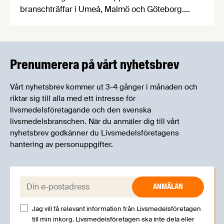
branschträffar i Umeå, Malmö och Göteborg.
Livsmedelsföretagens experter kommer att
informera om aktuella frågor samtidigt som du
kan träffa branschkollegor och utbyta
erfarenheter.
Prenumerera på vårt nyhetsbrev
Vårt nyhetsbrev kommer ut 3-4 gånger i månaden och
riktar sig till alla med ett intresse för
livsmedelsföretagande och den svenska
livsmedelsbranschen. När du anmäler dig till vårt
nyhetsbrev godkänner du Livsmedelsföretagens
hantering av personuppgifter.
E-post:
Jag vill få relevant information från Livsmedelsföretagen
till min inkorg. Livsmedelsföretagen ska inte dela eller