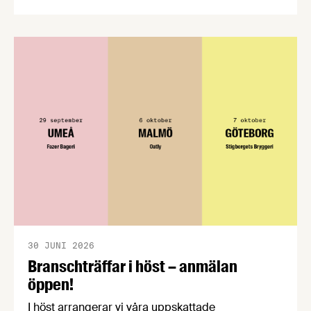
CPC-nätverket, har kommit med en gemensam
förståelse om införandet av det nya
konsumentmaktsdirektivet. Livsmedelsföretagen
välkomnar att det på EU-nivå nu formellt erkänns
att införandet av direktivet skapar betydande
praktiska problem för företag.
30 JUNI 2026
Branschträffar i höst – anmälan
öppen!
I höst arrangerar vi våra uppskattade