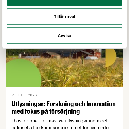
Senaste nytt
innehåll och de förändringar de innebär har
Livsmedelsföretagens förhandlingschef skrivit
Tillåt urval
sammanfattande cirkulär.
Avvisa
2 JULI 2026
Utlysningar: Forskning och Innovation
med fokus på försörjning
I höst öppnar Formas två utlysningar inom det
nationella forskningsprogrammet för livsmedel,