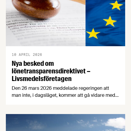
10 APRIL 2026
Nya besked om
lönetransparensdirektivet –
Livsmedelsföretagen
Den 26 mars 2026 meddelade regeringen att
man inte, i dagsläget, kommer att gå vidare med
den tidigare föreslagna implementeringen av EU:s
lönetransparensdirektiv. Istället vill regeringen
försöka omförhandla direktivet i syfte att
regelförenkla och skjuta upp genomförandetiden
för direktivet. För dig som arbetsgivare innebär