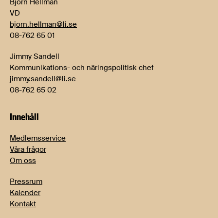
Björn Hellman
VD
bjorn.hellman@li.se
08-762 65 01
Jimmy Sandell
Kommunikations- och näringspolitisk chef
jimmy.sandell@li.se
08-762 65 02
Innehåll
Medlemsservice
Våra frågor
Om oss
Pressrum
Kalender
Kontakt