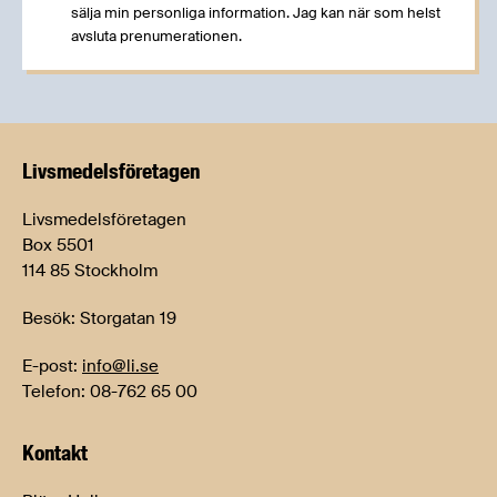
sälja min personliga information. Jag kan när som helst
avsluta prenumerationen.
Livsmedels­företagen
Livsmedelsföretagen
Box 5501
114 85 Stockholm
Besök: Storgatan 19
E-post:
info@li.se
Telefon: 08-762 65 00
Kontakt