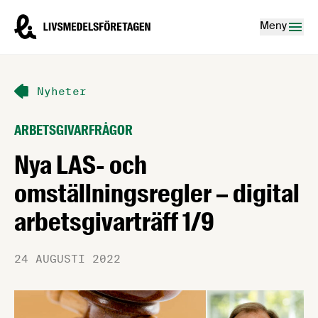
Hoppa till innehåll
Livsmedelsföretagen – till startsidan
Meny
Nyheter
ARBETSGIVARFRÅGOR
Nya LAS- och
omställningsregler – digital
arbetsgivarträff 1/9
24 AUGUSTI 2022