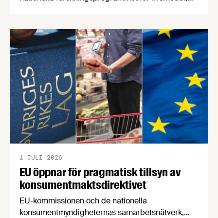
NFP Livs. Inriktningarna är "hållbara och robusta
försörjningsvägar" samt "hållbara insatsvaror för
en motståndskraftig livsmedelsförsörjning", och
båda syftar till att bana väg för innovationer som
stärker Sveriges livsmedelsförsörjning.
1 JULI 2026
EU öppnar för pragmatisk tillsyn av
konsumentmaktsdirektivet
EU-kommissionen och de nationella
konsumentmyndigheternas samarbetsnätverk,