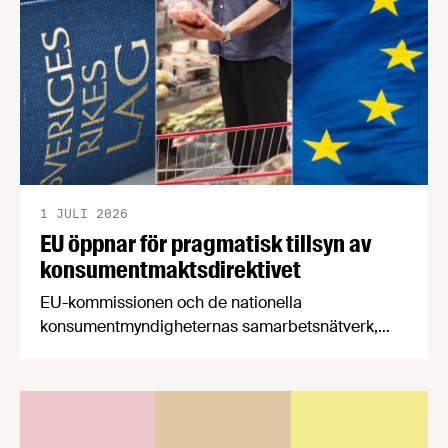
stärker Sveriges livsmedelsförsörjning.
1 JULI 2026
EU öppnar för pragmatisk tillsyn av
konsumentmaktsdirektivet
EU-kommissionen och de nationella
konsumentmyndigheternas samarbetsnätverk,
CPC-nätverket, har kommit med en gemensam
förståelse om införandet av det nya
konsumentmaktsdirektivet. Livsmedelsföretagen
välkomnar att det på EU-nivå nu formellt erkänns
att införandet av direktivet skapar betydande