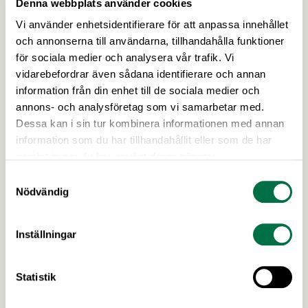
Denna webbplats använder cookies
Vi använder enhetsidentifierare för att anpassa innehållet
19 MARS 2026
och annonserna till användarna, tillhandahålla funktioner
Livsmedelsföretagen inrättar
för sociala medier och analysera vår trafik. Vi
matmomsjour för medlemsföretag –
vidarebefordrar även sådana identifierare och annan
Livsmedelsföretagen
information från din enhet till de sociala medier och
annons- och analysföretag som vi samarbetar med.
Den 1 april 2026 träder matmomssänkningen i
Dessa kan i sin tur kombinera informationen med annan
kraft och momsen på livsmedel sänks från 12 till 6
information som du har tillhandahållit eller som de har
procent. För att underlätta och besvara
samlat in när du har använt deras tjänster.
medlemmarnas frågor inrättar
Livsmedelsföretagen en tillfällig matmomsjour
Samtyckesval
Nödvändig
som kommer att bemannas av
mervärdesskattespecialisterna Pär Sundberg och
Mats Holmlund.
Inställningar
Statistik