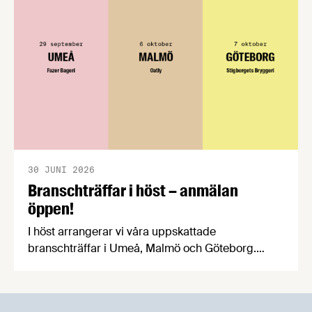
praktiska problem för företag.
30 JUNI 2026
Branschträffar i höst – anmälan
öppen!
I höst arrangerar vi våra uppskattade
branschträffar i Umeå, Malmö och Göteborg.
Livsmedelsföretagens experter kommer att
informera om aktuella frågor samtidigt som du
kan träffa branschkollegor och utbyta