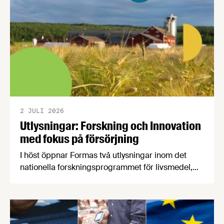
2 JULI 2026
Utlysningar: Forskning och Innovation
med fokus på försörjning
I höst öppnar Formas två utlysningar inom det
nationella forskningsprogrammet för livsmedel,
NFP Livs. Inriktningarna är "hållbara och robusta
försörjningsvägar" samt "hållbara insatsvaror för
en motståndskraftig livsmedelsförsörjning", och
båda syftar till att bana väg för innovationer som