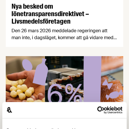
Nya besked om
lönetransparensdirektivet –
Livsmedelsföretagen
Den 26 mars 2026 meddelade regeringen att
man inte, i dagsläget, kommer att gå vidare med
den tidigare föreslagna implementeringen av EU:s
lönetransparensdirektiv. Istället vill regeringen
försöka omförhandla direktivet i syfte att
regelförenkla och skjuta upp genomförandetiden
för direktivet. För dig som arbetsgivare innebär
detta i korthet att arbetet med att implementera
direktivet i den …