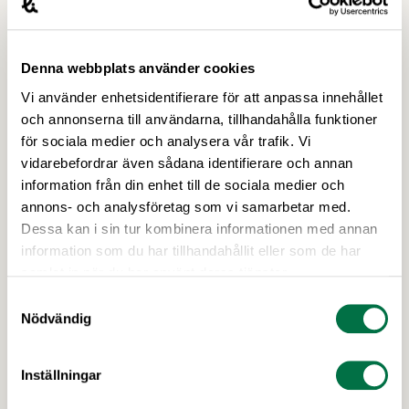
den 1 september 2026. Karin Thapper, ansvarig
kompetensförsörjning på Livsmedelsföretagen,
beskriver avtalet som en stor framgång.
Denna webbplats använder cookies
Vi använder enhetsidentifierare för att anpassa innehållet
och annonserna till användarna, tillhandahålla funktioner
för sociala medier och analysera vår trafik. Vi
vidarebefordrar även sådana identifierare och annan
information från din enhet till de sociala medier och
annons- och analysföretag som vi samarbetar med.
Dessa kan i sin tur kombinera informationen med annan
15 NOVEMBER 2017
information som du har tillhandahållit eller som de har
Seminarieinbjudan: Löneprocessen
samlat in när du har använt deras tjänster.
för tjänstemän
Samtyckesval
Nödvändig
Lönebildningen kan vara en positiv kraft i
företagets verksamhet. Den individuella
lönesättningen kan skapa förutsättningar för att
Inställningar
medarbetare utvecklas och stimuleras till goda