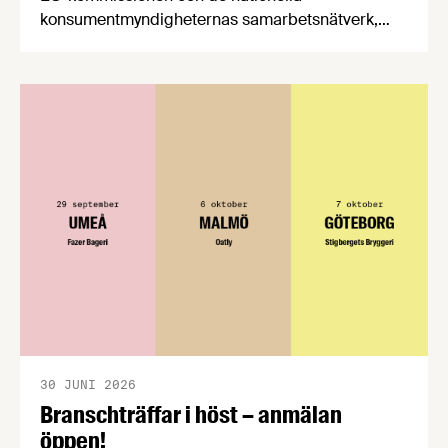
konsumentmyndigheternas samarbetsnätverk,
CPC-nätverket, har kommit med en gemensam
förståelse om införandet av det nya
konsumentmaktsdirektivet. Livsmedelsföretagen
välkomnar att det på EU-nivå nu formellt erkänns
att införandet av direktivet skapar betydande
praktiska problem för företag.
30 JUNI 2026
Branschträffar i höst – anmälan
öppen!