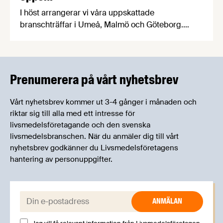
I höst arrangerar vi våra uppskattade
branschträffar i Umeå, Malmö och Göteborg.
Livsmedelsföretagens experter kommer att
informera om aktuella frågor samtidigt som du
kan träffa branschkollegor och utbyta
erfarenheter.
Prenumerera på vårt nyhetsbrev
Vårt nyhetsbrev kommer ut 3-4 gånger i månaden och
riktar sig till alla med ett intresse för
livsmedelsföretagande och den svenska
livsmedelsbranschen. När du anmäler dig till vårt
nyhetsbrev godkänner du Livsmedelsföretagens
hantering av personuppgifter.
E-post: