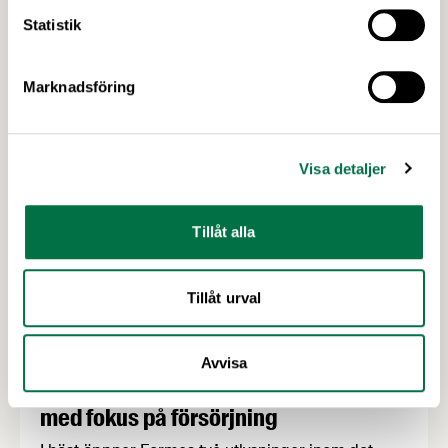
prestationer. Därför bjuder Livsmedelsföretagen,
Statistik
Unionen, Sveriges Ingenjörer och Ledarna
Senaste nytt
tillsammans in till ett seminarium med
diskussioner om lönebildning.
Marknadsföring
Visa detaljer
Tillåt alla
Tillåt urval
Avvisa
2 JULI 2026
Utlysningar: Forskning och Innovation
med fokus på försörjning