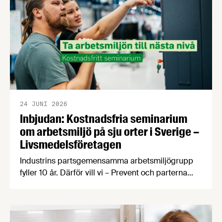
24 JUNI 2026
Inbjudan: Kostnadsfria seminarium
om arbetsmiljö på sju orter i Sverige –
Livsmedelsföretagen
Industrins partsgemensamma arbetsmiljögrupp
fyller 10 år. Därför vill vi – Prevent och parterna
inom industrin – bjuda in dig som arbetar inom
livsmedelsindustrin till ett kostnadsfritt
halvdagsseminarium om arbetsmiljö.
Seminarierna äger rum i höst på sju olika orter.