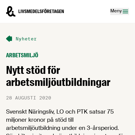
Hoppa till innehåll
Livsmedelsföretagen – till startsidan
Meny
Nyheter
ARBETSMILJÖ
Nytt stöd för
arbetsmiljöutbildningar
28 AUGUSTI 2020
Svenskt Näringsliv, LO och PTK satsar 75
miljoner kronor på stöd till
arbetsmiljöutbildning under en 3-årsperiod.