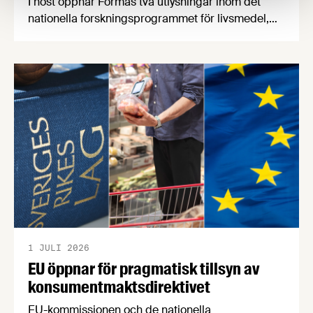
I höst öppnar Formas två utlysningar inom det
nationella forskningsprogrammet för livsmedel,
NFP Livs. Inriktningarna är "hållbara och robusta
försörjningsvägar" samt "hållbara insatsvaror för
en motståndskraftig livsmedelsförsörjning", och
båda syftar till att bana väg för innovationer som
stärker Sveriges livsmedelsförsörjning.
1 JULI 2026
EU öppnar för pragmatisk tillsyn av
konsumentmaktsdirektivet
EU-kommissionen och de nationella