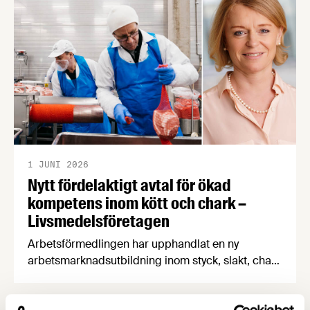
Under seminariet kommer du att få med dig ett
antal nyttiga verktyg genom att vi varvar
föreläsningspass med …
1 JUNI 2026
Nytt fördelaktigt avtal för ökad
kompetens inom kött och chark –
Livsmedelsföretagen
Arbetsförmedlingen har upphandlat en ny
arbetsmarknadsutbildning inom styck, slakt, chark
och livsmedel. Utbildningen kan börja genomföras
med de kraftigt förbättrade villkoren från och med