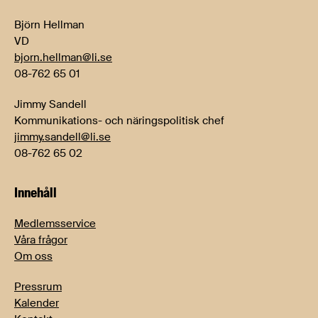
Björn Hellman
VD
bjorn.hellman@li.se
08-762 65 01
Jimmy Sandell
Kommunikations- och näringspolitisk chef
jimmy.sandell@li.se
08-762 65 02
Innehåll
Medlemsservice
Våra frågor
Om oss
Pressrum
Kalender