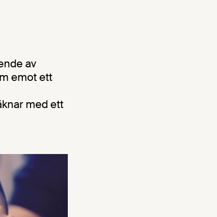
oende av
am emot ett
äknar med ett