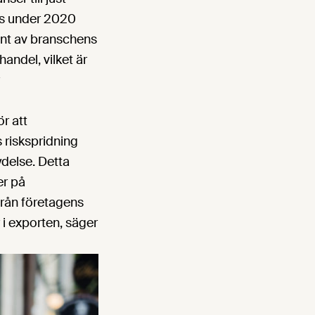
is under 2020
ent av branschens
andel, vilket är
r att
s riskspridning
ydelse. Detta
er på
från företagens
 i exporten, säger