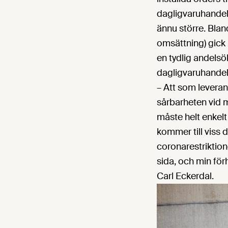
dagligvaruhandel
ännu större. Bla
omsättning) gick 
en tydlig andelsö
dagligvaruhandel
– Att som leveran
sårbarheten vid m
måste helt enkelt
kommer till viss 
coronarestriktion
sida, och min för
Carl Eckerdal.