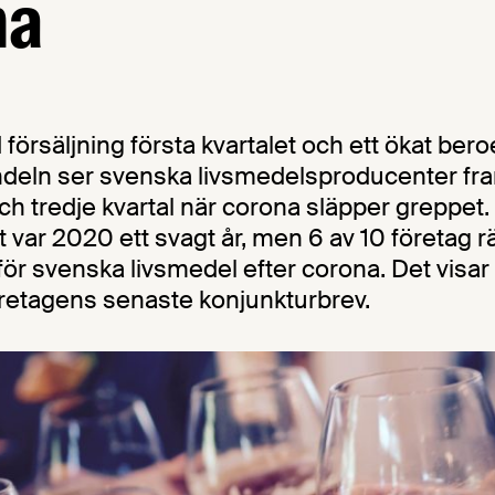
na
försäljning första kvartalet och ett ökat ber
deln ser svenska livsmedelsproducenter fr
ch tredje kvartal när corona släpper greppet.
 var 2020 ett svagt år, men 6 av 10 företag r
för svenska livsmedel efter corona. Det visar
retagens senaste konjunkturbrev.