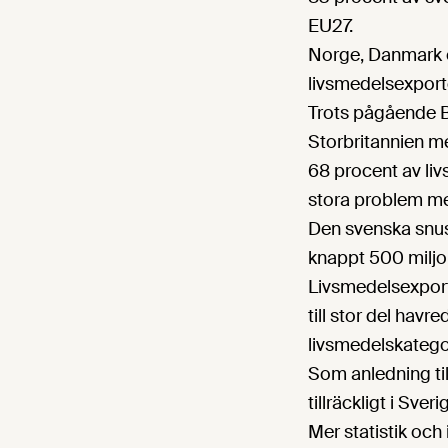
EU27.
Norge, Danmark o
livsmedelsexport
Trots pågående B
Storbritannien m
68 procent av liv
stora problem med 
Den svenska snus
knappt 500 miljo
Livsmedelsexporte
till stor del hav
livsmedelskategor
Som anledning til
tillräckligt i Sv
Mer statistik och