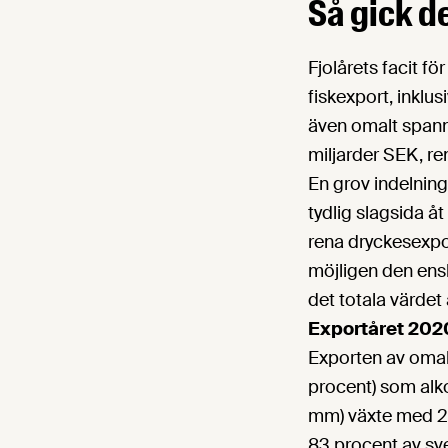
Så gick d
Fjolårets facit f
fiskexport, inklus
även omalt spann
miljarder SEK, ren
En grov indelning
tydlig slagsida å
rena dryckesexpor
möjligen den ensk
det totala värdet
Exportåret 2020 
Exporten av omal
procent) som alko
mm) växte med 28
83 procent av sve