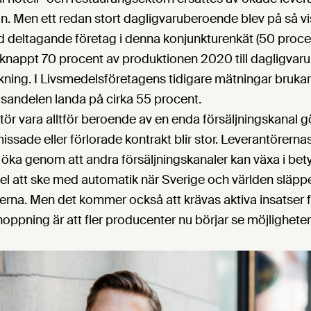
n. Men ett redan stort dagligvaruberoende blev på så v
nd deltagande företag i denna konjunkturenkät (50 proc
knappt 70 procent av produktionen 2020 till dagligvaruh
kning. I Livsmedelsföretagens tidigare mätningar brukar
sandelen landa på cirka 55 procent.
tör vara alltför beroende av en enda försäljningskanal gö
issade eller förlorade kontrakt blir stor. Leverantörerna
 öka genom att andra försäljningskanaler kan växa i bet
del att ske med automatik när Sverige och världen släpp
erna. Men det kommer också att krävas aktiva insatser 
hoppning är att fler producenter nu börjar se möjligheter