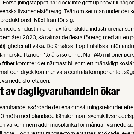
 Försäljningstappet har dock inte gett upphov till någon
svenska livsmedelsföretag. Tvärtom ser man under de
 produktionstillväxt framför sig.
vsmedelsindustrin är en av få enskilda industrigrenar s
ndemiåret 2020, så räknar de flesta företag med att en 
öjligheter att växa. De är särskilt optimistiska inför and
ing skall ta igen 1,5 års isolering. När 745 miljoner pers
 frihet kommer det närmast bli som ett mänskligt kosläp
t mat och dryck kommer vara centrala komponenter, säge
ivsmedelsföretagen.
 av dagligvaruhandeln ökar
gvaruhandel skördade det ena omsättningsrekordet efte
0 möts med blandade känslor inom svensk livsmedelsp
et en välkommen räddningsplanka för många livsmedelsp
ill hotell- och restaurangsektorn ersattes av ökade leveran