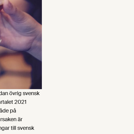
dan övrig svensk
artalet 2021
både på
rsaken är
ar till svensk