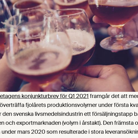
etagens konjunkturbrev för Q1 2021
framgår det att me
 överträffa fjolårets produktionsvolymer under första kv
ar den svenska livsmedelsindustrin ett försäljningstapp 
ch exportmarknaden (volym i årstakt). Den främsta o
under mars 2020 som resulterade i stora leveransökning