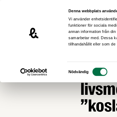
Hoppa till innehåll
Livsmedelsföretagen – till startsidan
Denna webbplats använde
Vi använder enhetsidentifie
funktioner för sociala medi
annan information från din
samarbetar med. Dessa kan
Nyheter
tillhandahållit eller som d
EKONOMI OCH KO
Optim
Samtyckesval
Nödvändig
livsm
”kosl