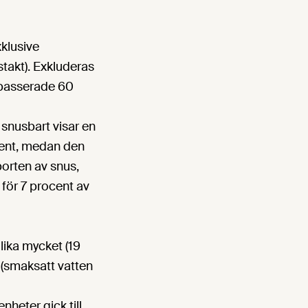
xklusive
stakt). Exkluderas
 passerade 60
 snusbart visar en
ocent, medan den
porten av snus,
för 7 procent av
ika mycket (19
 (smaksatt vatten
heter gick till