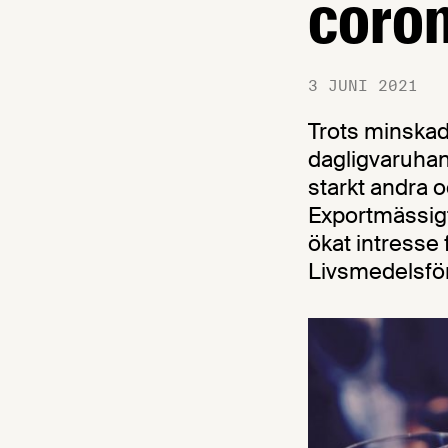
coro
3 JUNI 2021
Trots minskad 
dagligvaruhan
starkt andra o
Exportmässigt
ökat intresse 
Livsmedelsfö