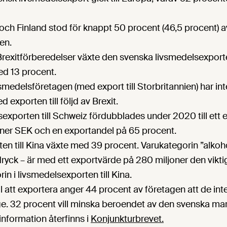
ch Finland stod för knappt 50 procent (46,5 procent) 
en.
rexitförberedelser växte den svenska livsmedelsexporten
ed 13 procent.
smedelsföretagen (med export till Storbritannien) har in
exporten till följd av Brexit.
exporten till Schweiz fördubblades under 2020 till ett 
ner SEK och en exportandel på 65 procent.
n till Kina växte med 39 procent. Varukategorin ”alkoho
redryck – är med ett exportvärde på 280 miljoner den vikt
in i livsmedelsexporten till Kina.
l att exportera anger 44 procent av företagen att de int
erige. 32 procent vill minska beroendet av den svenska m
 information återfinns i
Konjunkturbrevet.