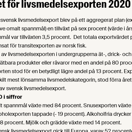
et för livsmedelsexporten 2020
ör svensk livsmedelsexport blev på ett aggregerat plan (e
ive omalt spannmål) en tillväxt på sex procent (värde i år
mål var tillväxten 3,5 procent. Det totala exportvärdet
sat för transitexporten av norsk fisk.
 av livsmedelsexporten i undergrupperna ät-, drick- och
t ätbara produkter eller råvaror med en andel på 80 pr
ten stod för en betydligt lägre andel på 13 procent. Ex
ilt mest lönsamma livsmedelskategorin, stod förra året 
 av svensk livsmedelsexport.
i siffror
t spannmål växte med 84 procent. Snusexporten växte l
holexporten tappade (- 19 procent). Alkoholfria drycker
 procent. Mjölk och grädde växte med 14 procent.
nsk livsmedelsexport gick till Europa, varav 52 procenten