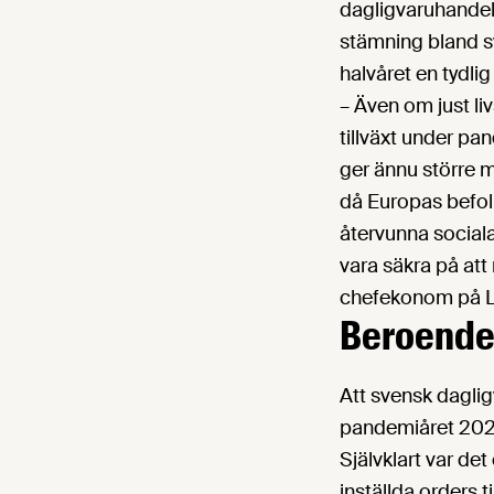
dagligvaruhandel.
stämning bland 
halvåret en tydlig
– Även om just li
tillväxt under pa
ger ännu större m
då Europas befolkn
återvunna sociala
vara säkra på at
chefekonom på L
Beroendet
Att svensk dagli
pandemiåret 202
Självklart var d
inställda orders t