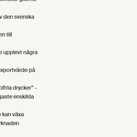
av den svenska
 till
te upplevt några
exportvärde på
lfria drycker” –
igaste enskilda
e kan växa
arknaden