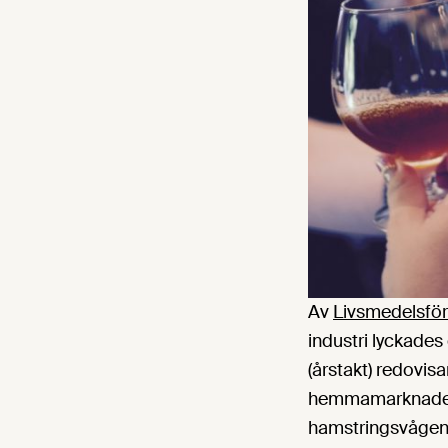
Av
Livsmedelsför
industri lyckades
(årstakt) redovis
hemmamarknaden o
hamstringsvågen 