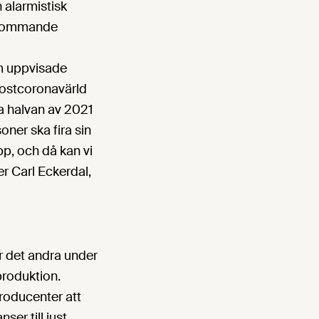
 alarmistisk
t kommande
om uppvisade
postcoronavärld
ra halvan av 2021
oner ska fira sin
p, och då kan vi
r Carl Eckerdal,
r det andra under
roduktion.
roducenter att
ser till just