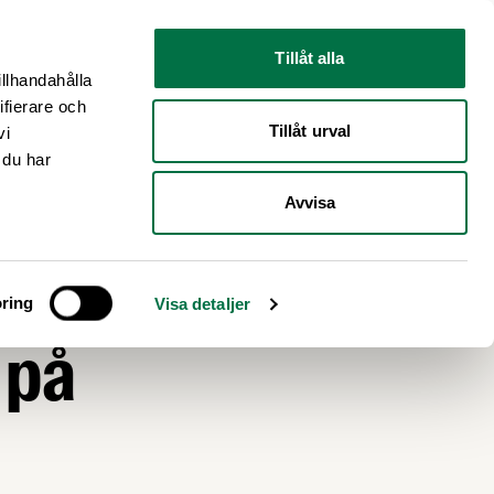
Nyhetsrum
Om oss
Tillåt alla
illhandahålla
ifierare och
Tillåt urval
vi
 du har
Avvisa
ring
Visa detaljer
 på