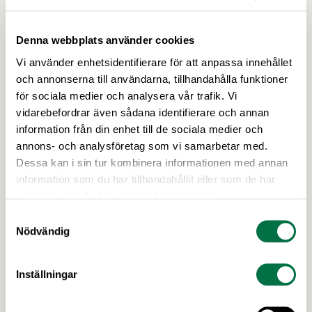
förpackningsavfallsförordningen, PPWR (EU)
2025/40, börjar tillämpas den 12 augusti i år.
Denna webbplats använder cookies
Vi använder enhetsidentifierare för att anpassa innehållet
och annonserna till användarna, tillhandahålla funktioner
för sociala medier och analysera vår trafik. Vi
vidarebefordrar även sådana identifierare och annan
information från din enhet till de sociala medier och
annons- och analysföretag som vi samarbetar med.
Dessa kan i sin tur kombinera informationen med annan
26 NOVEMBER 2015
Framsteg mot hållbar palmolja
information som du har tillhandahållit eller som de har
samlat in när du har använt deras tjänster.
Livsmedelsföretagen har följt
Samtyckesval
upp branschåtagandet om att all palmolja i
Nödvändig
svenska livsmedelsprodukter ska vara
hållbarhetscertifierad. Resultatet finns publicerat i
en rapport som presenterades på ett
Inställningar
palmoljeseminarium den 25 november.