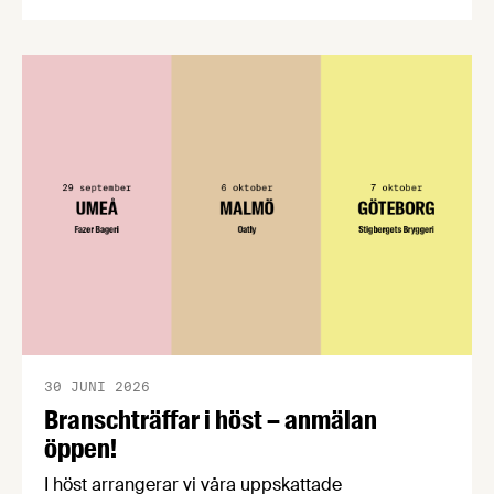
CPC-nätverket, har kommit med en gemensam
förståelse om införandet av det nya
konsumentmaktsdirektivet. Livsmedelsföretagen
välkomnar att det på EU-nivå nu formellt erkänns
att införandet av direktivet skapar betydande
praktiska problem för företag.
30 JUNI 2026
Branschträffar i höst – anmälan
öppen!
I höst arrangerar vi våra uppskattade