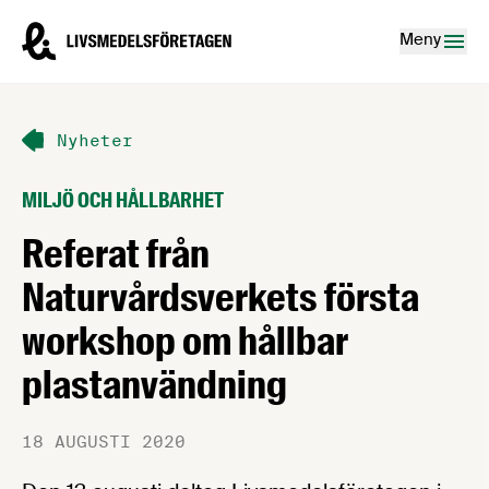
Hoppa till innehåll
Livsmedelsföretagen – till startsidan
Meny
Nyheter
MILJÖ OCH HÅLLBARHET
Referat från
Naturvårdsverkets första
workshop om hållbar
plastanvändning
18 AUGUSTI 2020