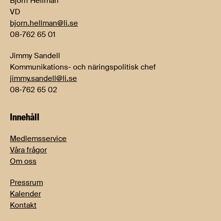
Björn Hellman
VD
bjorn.hellman@li.se
08-762 65 01
Jimmy Sandell
Kommunikations- och näringspolitisk chef
jimmy.sandell@li.se
08-762 65 02
Innehåll
Medlemsservice
Våra frågor
Om oss
Pressrum
Kalender
Kontakt