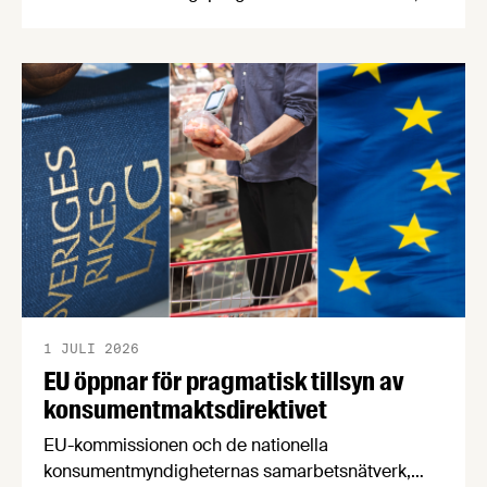
NFP Livs. Inriktningarna är "hållbara och robusta
försörjningsvägar" samt "hållbara insatsvaror för
en motståndskraftig livsmedelsförsörjning", och
båda syftar till att bana väg för innovationer som
stärker Sveriges livsmedelsförsörjning.
1 JULI 2026
EU öppnar för pragmatisk tillsyn av
konsumentmaktsdirektivet
EU-kommissionen och de nationella
konsumentmyndigheternas samarbetsnätverk,