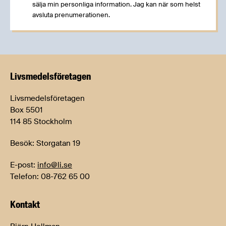
sälja min personliga information. Jag kan när som helst
avsluta prenumerationen.
Livsmedels­företagen
Livsmedelsföretagen
Box 5501
114 85 Stockholm
Besök: Storgatan 19
E-post:
info@li.se
Telefon: 08-762 65 00
Kontakt