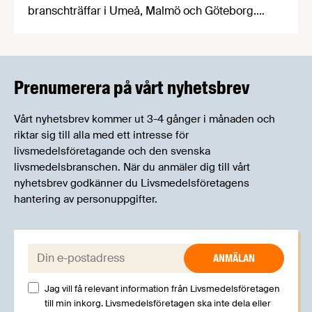
branschträffar i Umeå, Malmö och Göteborg.
Livsmedelsföretagens experter kommer att
informera om aktuella frågor samtidigt som du
kan träffa branschkollegor och utbyta
erfarenheter.
Prenumerera på vårt nyhetsbrev
Vårt nyhetsbrev kommer ut 3-4 gånger i månaden och
riktar sig till alla med ett intresse för
livsmedelsföretagande och den svenska
livsmedelsbranschen. När du anmäler dig till vårt
nyhetsbrev godkänner du Livsmedelsföretagens
hantering av personuppgifter.
E-post:
Jag vill få relevant information från Livsmedelsföretagen
till min inkorg. Livsmedelsföretagen ska inte dela eller