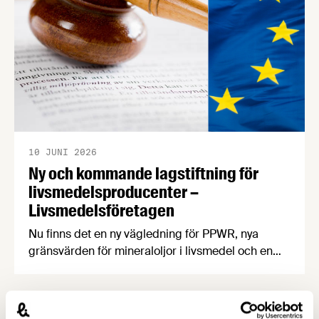
10 JUNI 2026
Ny och kommande lagstiftning för
livsmedelsproducenter –
Livsmedelsföretagen
Nu finns det en ny vägledning för PPWR, nya
gränsvärden för mineraloljor i livsmedel och en
uppdatering kring regeringens arbete med
kontrollutredningen och fuskutredningen. PPWR:
ny vägledning på svenska Förpacknings- och