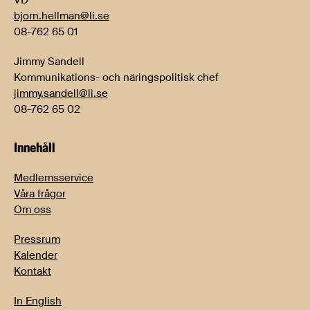
VD
bjorn.hellman@li.se
08-762 65 01
Jimmy Sandell
Kommunikations- och näringspolitisk chef
jimmy.sandell@li.se
08-762 65 02
Innehåll
Medlemsservice
Våra frågor
Om oss
Pressrum
Kalender
Kontakt
In English