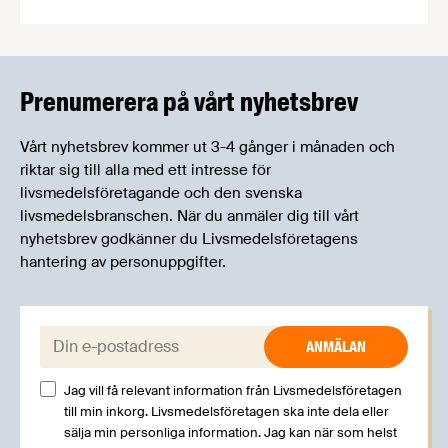
Livsmedelsföretagens experter kommer att
informera om aktuella frågor samtidigt som du
kan träffa branschkollegor och utbyta
erfarenheter.
Prenumerera på vårt nyhetsbrev
Vårt nyhetsbrev kommer ut 3-4 gånger i månaden och
riktar sig till alla med ett intresse för
livsmedelsföretagande och den svenska
livsmedelsbranschen. När du anmäler dig till vårt
nyhetsbrev godkänner du Livsmedelsföretagens
hantering av personuppgifter.
E-post:
Jag vill få relevant information från Livsmedelsföretagen
till min inkorg. Livsmedelsföretagen ska inte dela eller
sälja min personliga information. Jag kan när som helst