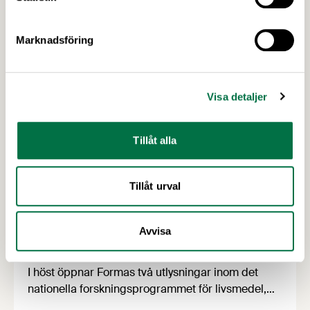
Marknadsföring
Visa detaljer
Tillåt alla
Tillåt urval
2 JULI 2026
Utlysningar: Forskning och Innovation
Avvisa
med fokus på försörjning
I höst öppnar Formas två utlysningar inom det
nationella forskningsprogrammet för livsmedel,
NFP Livs. Inriktningarna är "hållbara och robusta