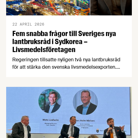
22 APRIL 2026
Fem snabba frågor till Sveriges nya
lantbruksråd i Sydkorea –
Livsmedelsföretagen
Regeringen tillsatte nyligen två nya lantbruksråd
för att stärka den svenska livsmedelsexporten.
Men vad gör ett lantbruksråd egentligen, och
vilken hjälp kan de erbjuda svenska producenter
med exportambitioner? Vi hörde av oss till
lantbruksrådet Mattias Dec för att få reda på mer.
Syftet med regeringens lantbruksråd är att främja
svensk livsmedelsexport, stärka handelsrelationer
och bevaka …