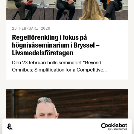
26 FEBRUARI 2026
Regelförenkling i fokus på
högnivåseminarium i Bryssel –
Livsmedelsföretagen
Den 23 februari hölls seminariet “Beyond
Omnibus: Simplification for a Competitive
Europe” i Bryssel, arrangerat av Svenskt
Näringsliv tillsammans med Sveriges ständiga
representation vid EU.