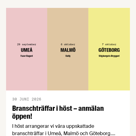
förståelse om införandet av det nya
konsumentmaktsdirektivet. Livsmedelsföretagen
välkomnar att det på EU-nivå nu formellt erkänns
att införandet av direktivet skapar betydande
praktiska problem för företag.
30 JUNI 2026
Branschträffar i höst – anmälan
öppen!
I höst arrangerar vi våra uppskattade
branschträffar i Umeå, Malmö och Göteborg.