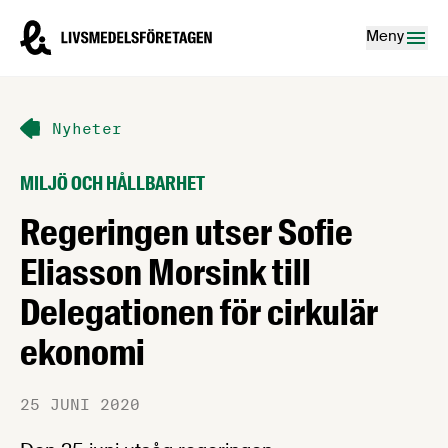
Hoppa till innehåll
Livsmedelsföretagen – till startsidan
Meny
Nyheter
MILJÖ OCH HÅLLBARHET
Regeringen utser Sofie
Eliasson Morsink till
Delegationen för cirkulär
ekonomi
25 JUNI 2020