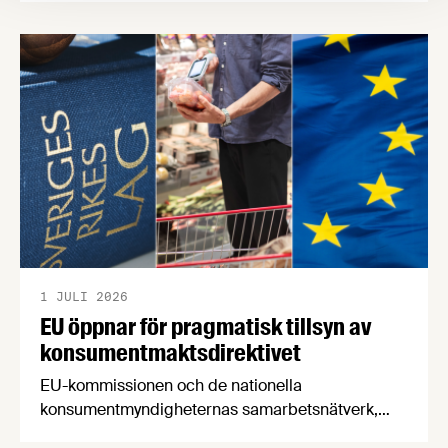
försörjningsvägar" samt "hållbara insatsvaror för
en motståndskraftig livsmedelsförsörjning", och
båda syftar till att bana väg för innovationer som
stärker Sveriges livsmedelsförsörjning.
1 JULI 2026
EU öppnar för pragmatisk tillsyn av
konsumentmaktsdirektivet
EU-kommissionen och de nationella
konsumentmyndigheternas samarbetsnätverk,
CPC-nätverket, har kommit med en gemensam