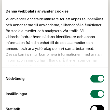
Denna webbplats använder cookies
Vi använder enhetsidentifierare för att anpassa innehållet
och annonserna till användarna, tillhandahålla funktioner
för sociala medier och analysera vår trafik. Vi
vidarebefordrar även sådana identifierare och annan
information från din enhet till de sociala medier och
7 MAJ 2026
annons- och analysföretag som vi samarbetar med.
Patrick Axzell vald till ny ordförande i
Dessa kan i sin tur kombinera informationen med annan
Livsmedelsföretagen –
information som du har tillhandahållit eller som de har
Livsmedelsföretagen
samlat in när du har använt deras tjänster.
Patrick Axzell, vd för Orkla Snacks Sverige och
Samtyckesval
Nödvändig
drivande i att göra BUBS till en global
exportsuccé, valdes idag till ny styrelseordförande
för bransch- och arbetsgivarorganisationen
Inställningar
Livsmedelsföretagen. Patrick efterträder Sofie
Eliasson Morsink som lämnar posten efter fyra år.
Senaste nytt
Statistik