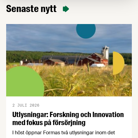
Livsmedelsföretagens beredskapsrapport Recept
Senaste nytt
för resiliens. Livsmedelsförsörjningen är en
central del av Sveriges civila och militära försvar.
2 JULI 2026
Utlysningar: Forskning och Innovation
med fokus på försörjning
I höst öppnar Formas två utlysningar inom det