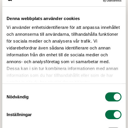
Denna webbplats använder cookies
Vi använder enhetsidentifierare för att anpassa innehållet
och annonserna till användarna, tillhandahålla funktioner
för sociala medier och analysera vår trafik. Vi
vidarebefordrar även sådana identifierare och annan
26 FEBRUARI 2026
Regelförenkling i fokus på
information från din enhet till de sociala medier och
annons- och analysföretag som vi samarbetar med.
högnivåseminarium i Bryssel –
Dessa kan i sin tur kombinera informationen med annan
Livsmedelsföretagen
information som du har tillhandahållit eller som de har
Den 23 februari hölls seminariet “Beyond
samlat in när du har använt deras tjänster.
Omnibus: Simplification for a Competitive
Samtyckesval
Europe” i Bryssel, arrangerat av Svenskt
Nödvändig
Näringsliv tillsammans med Sveriges ständiga
representation vid EU.
Inställningar