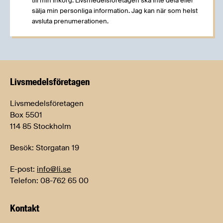
till min inkorg. Livsmedelsföretagen ska inte dela eller
sälja min personliga information. Jag kan när som helst
avsluta prenumerationen.
Livsmedels­företagen
Livsmedelsföretagen
Box 5501
114 85 Stockholm
Besök: Storgatan 19
E-post:
info@li.se
Telefon: 08-762 65 00
Kontakt