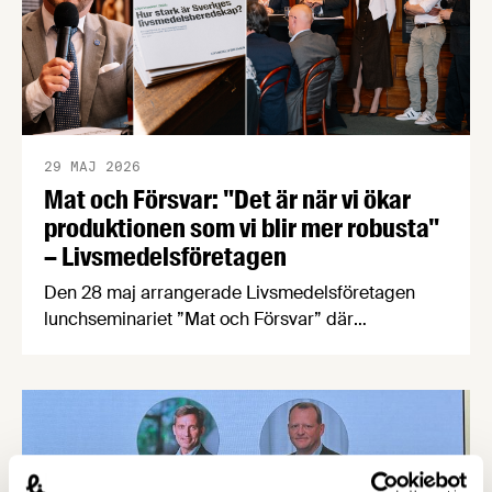
29 MAJ 2026
Mat och Försvar: "Det är när vi ökar
produktionen som vi blir mer robusta"
– Livsmedelsföretagen
Den 28 maj arrangerade Livsmedelsföretagen
lunchseminariet ”Mat och Försvar” där
företrädare för politiken, myndigheter och
livsmedelsindustrin diskuterade nuläget för
Sveriges livsmedelsberedskap utifrån rapporten
”Hur stark är Sveriges livsmedelsberedskap?”
Livsmedelsföretagens rapport Hur stark är
Sveriges livsmedelsberedskap?