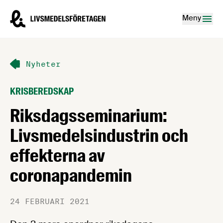
Hoppa till innehåll
Livsmedelsföretagen – till startsidan
Meny
Nyheter
KRISBEREDSKAP
Riksdagsseminarium:
Livsmedelsindustrin och
effekterna av
coronapandemin
24 FEBRUARI 2021