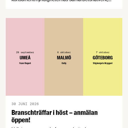
CPC-nätverket, har kommit med en gemensam
förståelse om införandet av det nya
konsumentmaktsdirektivet. Livsmedelsföretagen
välkomnar att det på EU-nivå nu formellt erkänns
att införandet av direktivet skapar betydande
praktiska problem för företag.
30 JUNI 2026
Branschträffar i höst – anmälan
öppen!