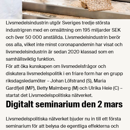
Livsmedelsindustrin utgör Sveriges tredje största
industrigren med en omsättning om 195 miljarder SEK
och över 50 000 anställda. Livsmedelsindustrin berör
oss alla, vilket inte minst coronapandemin har visat och
livsmedelsindustrin är sedan 2020 klassad som en
samhällsviktig funktion.
För att öka kunskapen om livsmedelsfrågor och
diskutera livsmedelspolitik i en friare form har
en grupp
riksdagsledamöter –
Johan Löfstrand (S), Maria
Gardfjell (MP), Betty Malmberg (M) och Ulrika Heie (C) –
startat det Livsmedelspolitiska nätverket.
Digitalt seminarium den 2 mars
Livsmedelspolitiska nätverket bjuder nu in till ett första
seminarium för att belysa de egentliga effekterna och