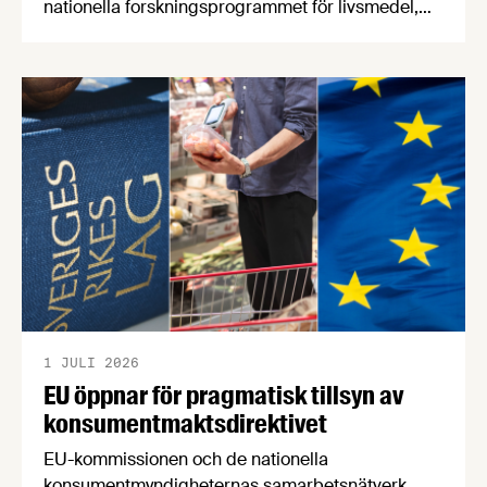
nationella forskningsprogrammet för livsmedel,
NFP Livs. Inriktningarna är "hållbara och robusta
försörjningsvägar" samt "hållbara insatsvaror för
en motståndskraftig livsmedelsförsörjning", och
båda syftar till att bana väg för innovationer som
stärker Sveriges livsmedelsförsörjning.
1 JULI 2026
EU öppnar för pragmatisk tillsyn av
konsumentmaktsdirektivet
EU-kommissionen och de nationella
konsumentmyndigheternas samarbetsnätverk,