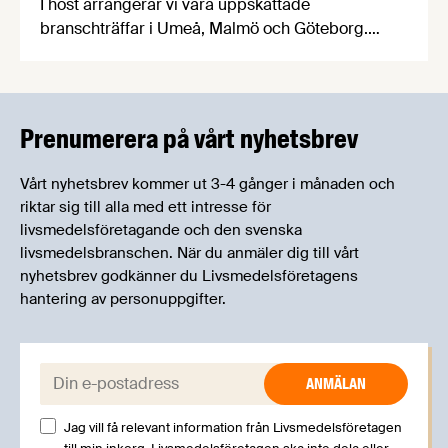
I höst arrangerar vi våra uppskattade
branschträffar i Umeå, Malmö och Göteborg.
Livsmedelsföretagens experter kommer att
informera om aktuella frågor samtidigt som du
kan träffa branschkollegor och utbyta
erfarenheter.
Prenumerera på vårt nyhetsbrev
Vårt nyhetsbrev kommer ut 3-4 gånger i månaden och
riktar sig till alla med ett intresse för
livsmedelsföretagande och den svenska
livsmedelsbranschen. När du anmäler dig till vårt
nyhetsbrev godkänner du Livsmedelsföretagens
hantering av personuppgifter.
E-post:
Jag vill få relevant information från Livsmedelsföretagen