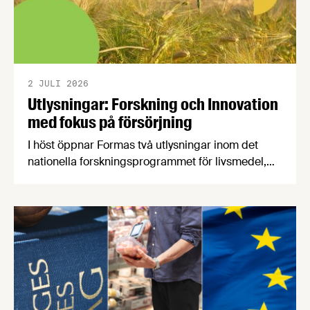
2 JULI 2026
Utlysningar: Forskning och Innovation
med fokus på försörjning
I höst öppnar Formas två utlysningar inom det
nationella forskningsprogrammet för livsmedel,
NFP Livs. Inriktningarna är "hållbara och robusta
försörjningsvägar" samt "hållbara insatsvaror för
en motståndskraftig livsmedelsförsörjning", och
båda syftar till att bana väg för innovationer som
stärker Sveriges livsmedelsförsörjning.