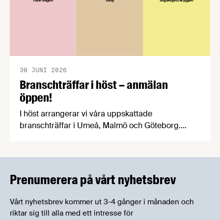
30 JUNI 2026
Branschträffar i höst – anmälan
öppen!
I höst arrangerar vi våra uppskattade
branschträffar i Umeå, Malmö och Göteborg.
Livsmedelsföretagens experter kommer att
informera om aktuella frågor samtidigt som du
kan träffa branschkollegor och utbyta
erfarenheter.
Prenumerera på vårt nyhetsbrev
Vårt nyhetsbrev kommer ut 3-4 gånger i månaden och
riktar sig till alla med ett intresse för