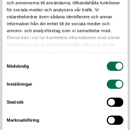
Utlysningar: Forskning och Innovation
och annonserna till användarna, tillhandahålla funktioner
med fokus på försörjning –
för sociala medier och analysera vår trafik. Vi
Livsmedelsföretagen
vidarebefordrar även sådana identifierare och annan
information från din enhet till de sociala medier och
I höst öppnar Formas två utlysningar inom det
annons- och analysföretag som vi samarbetar med.
nationella forskningsprogrammet för livsmedel,
Dessa kan i sin tur kombinera informationen med annan
NFP Livs. Inriktningarna är ”hållbara och robusta
information som du har tillhandahållit eller som de har
försörjningsvägar” samt ”hållbara insatsvaror för
samlat in när du har använt deras tjänster.
en motståndskraftig livsmedelsförsörjning”, och
båda syftar till att bana väg för innovationer som
Samtyckesval
Nödvändig
stärker Sveriges livsmedelsförsörjning.
Inställningar
Statistik
Marknadsföring