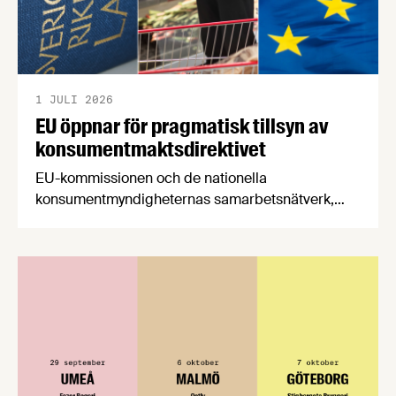
1 JULI 2026
EU öppnar för pragmatisk tillsyn av
konsumentmaktsdirektivet
EU-kommissionen och de nationella
konsumentmyndigheternas samarbetsnätverk,
CPC-nätverket, har kommit med en gemensam
förståelse om införandet av det nya
konsumentmaktsdirektivet. Livsmedelsföretagen
välkomnar att det på EU-nivå nu formellt erkänns
att införandet av direktivet skapar betydande
praktiska problem för företag.