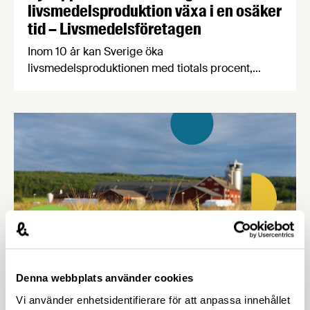
livsmedelsproduktion växa i en osäker
tid – Livsmedelsföretagen
Inom 10 år kan Sverige öka
livsmedelsproduktionen med tiotals procent,
skapa 19 000 nya jobb i hela landet och samtidigt
stärka livsmedelsberedskap, klimatarbete och
biologisk mångfald. Det visar rapporten Grön
uppväxling som i dag överlämnas till regeringen
av Livsmedelsföretagen, Arla, Lantmännen, Scan
Sverige och LRF.
Denna webbplats använder cookies
2 JULI 2026
Vi använder enhetsidentifierare för att anpassa innehållet