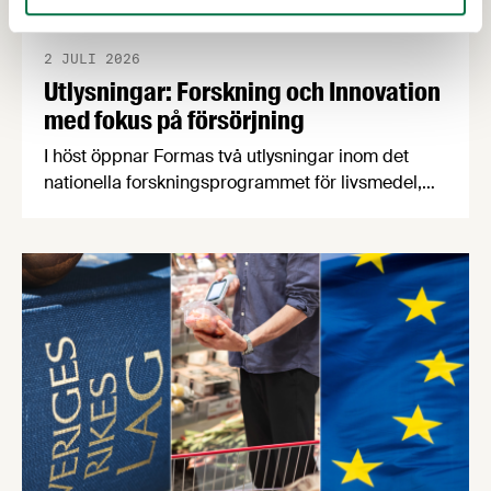
2 JULI 2026
Utlysningar: Forskning och Innovation
med fokus på försörjning
I höst öppnar Formas två utlysningar inom det
nationella forskningsprogrammet för livsmedel,
NFP Livs. Inriktningarna är "hållbara och robusta
försörjningsvägar" samt "hållbara insatsvaror för
en motståndskraftig livsmedelsförsörjning", och
båda syftar till att bana väg för innovationer som
stärker Sveriges livsmedelsförsörjning.