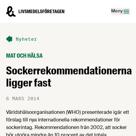
Hoppa till innehåll
Livsmedelsföretagen – till startsidan
Meny
Nyheter
MAT OCH HÄLSA
Sockerrekommendationerna
ligger fast
6 MARS 2014
Världshälsoorganisationen (WHO) presenterade igår ett
förslag till nya internationella rekommendationer för
sockerintag. Rekommendationen från 2002, att socker
bör utgöra mindre än 10 procent av det totala