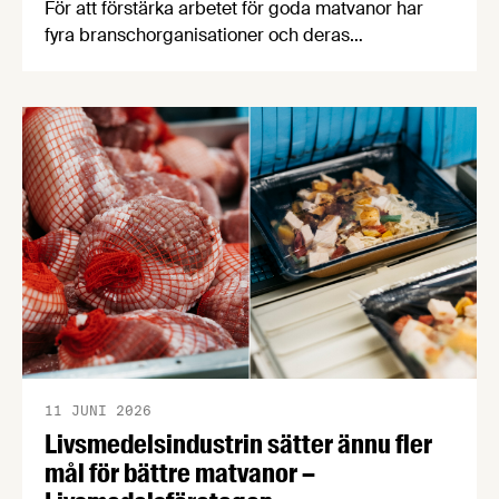
För att förstärka arbetet för goda matvanor har
fyra branschorganisationer och deras
medlemsföretag satt upp åtaganden och mål för
mindre salt, mindre socker och för
energimärkning. Först ut är sötade smaksatta
mjölkprodukter, matbröd, glass samt kaffebröd,
kex och kakor, och fler åtaganden kommer senare
i vår. Åtagandena är frivilliga och målen tar sikte
på 2030. …
11 JUNI 2026
Livsmedelsindustrin sätter ännu fler
mål för bättre matvanor –