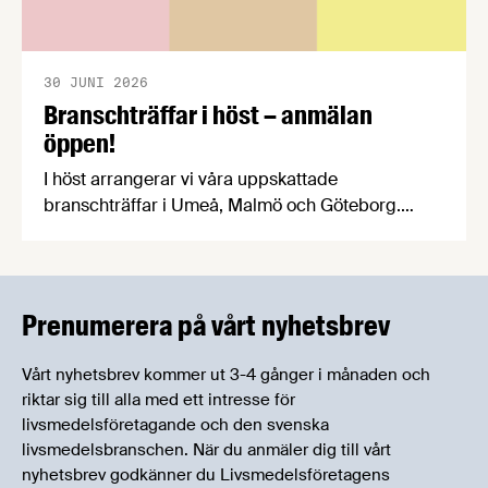
30 JUNI 2026
Branschträffar i höst – anmälan
öppen!
I höst arrangerar vi våra uppskattade
branschträffar i Umeå, Malmö och Göteborg.
Livsmedelsföretagens experter kommer att
informera om aktuella frågor samtidigt som du
kan träffa branschkollegor och utbyta
erfarenheter.
Prenumerera på vårt nyhetsbrev
Vårt nyhetsbrev kommer ut 3-4 gånger i månaden och
riktar sig till alla med ett intresse för
livsmedelsföretagande och den svenska
livsmedelsbranschen. När du anmäler dig till vårt
nyhetsbrev godkänner du Livsmedelsföretagens