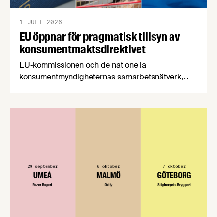
1 JULI 2026
EU öppnar för pragmatisk tillsyn av
konsumentmaktsdirektivet
EU-kommissionen och de nationella
konsumentmyndigheternas samarbetsnätverk,
CPC-nätverket, har kommit med en gemensam
förståelse om införandet av det nya
konsumentmaktsdirektivet. Livsmedelsföretagen
välkomnar att det på EU-nivå nu formellt erkänns
att införandet av direktivet skapar betydande
praktiska problem för företag.