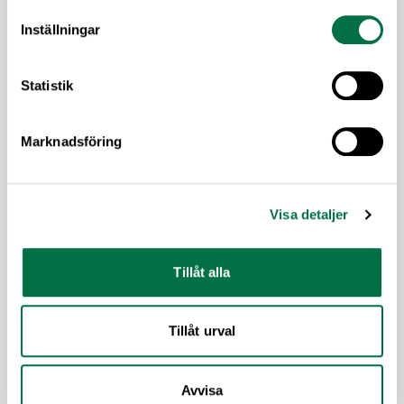
beredskap – Livsmedelsföretagen
Inställningar
Vi lever i oroliga tider med allvarliga hot mot vår
trygghet. Men en av våra starkaste tillgångar finns
Statistik
närmare än många tror – i svensk mat och dryck.
För att lyfta betydelsen av en robust svensk
livsmedelsproduktion och få fler att välja svensk
Marknadsföring
mat har Livsmedelsföretagen uppdaterat fjolårets
Senaste nytt
kampanj ”En tugga i taget” med nya …
Visa detaljer
Tillåt alla
Tillåt urval
Avvisa