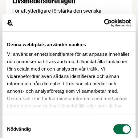
Livsmedelsföretagen
För att ytterligare förstärka den svenska
livsmedelsindustrins arbete för goda matvanor
har branschorganisationerna
Livsmedelsföretagen och Kött- och
Charkuteriföretagen och deras medlemsföretag
Denna webbplats använder cookies
satt upp nya åtaganden och mål för mindre salt i
Vi använder enhetsidentifierare för att anpassa innehållet
charkuterier och förpackade måltider. De två
och annonserna till användarna, tillhandahålla funktioner
åtagandena är frivilliga och målen tar sikte på
för sociala medier och analysera vår trafik. Vi
2030.
vidarebefordrar även sådana identifierare och annan
information från din enhet till de sociala medier och
annons- och analysföretag som vi samarbetar med.
Dessa kan i sin tur kombinera informationen med annan
information som du har tillhandahållit eller som de har
samlat in när du har använt deras tjänster.
5 MAJ 2026
Samtyckesval
”En tugga i taget 2.0” lyfter svenska
Nödvändig
livsmedel som grund för god