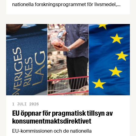
nationella forskningsprogrammet för livsmedel,
NFP Livs. Inriktningarna är "hållbara och robusta
försörjningsvägar" samt "hållbara insatsvaror för
en motståndskraftig livsmedelsförsörjning", och
båda syftar till att bana väg för innovationer som
stärker Sveriges livsmedelsförsörjning.
1 JULI 2026
EU öppnar för pragmatisk tillsyn av
konsumentmaktsdirektivet
EU-kommissionen och de nationella