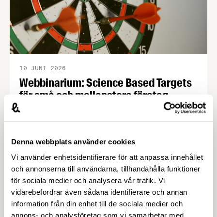
10 JUNI 2026
Webbinarium: Science Based Targets
för små och mellanstora företag –
Livsmedelsföretagen
Tillsammans med IVL erbjuder vi ett kostnadsfritt
webbinarium den 17 juni om Science Based
Denna webbplats använder cookies
Targets för små och medelstora företag.
Vi använder enhetsidentifierare för att anpassa innehållet
Vetenskapligt baserade klimatmål kan stärka
och annonserna till användarna, tillhandahålla funktioner
företagets position, öka förtroendet hos kunder
för sociala medier och analysera vår trafik. Vi
och samarbetspartners och göra det lättare att
vidarebefordrar även sådana identifierare och annan
möta nya krav i värdekedjan. Kraven på hållbarhet
information från din enhet till de sociala medier och
ökar snabbt – från kunder, investerare och större
annons- och analysföretag som vi samarbetar med.
företag. …