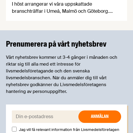
I höst arrangerar vi våra uppskattade
branschträffar i Umeå, Malmö och Göteborg.
Livsmedelsföretagens experter kommer att
informera om aktuella frågor samtidigt som du
kan träffa branschkollegor och utbyta
erfarenheter.
Prenumerera på vårt nyhetsbrev
Vårt nyhetsbrev kommer ut 3-4 gånger i månaden och
riktar sig till alla med ett intresse för
livsmedelsföretagande och den svenska
livsmedelsbranschen. När du anmäler dig till vårt
nyhetsbrev godkänner du Livsmedelsföretagens
hantering av personuppgifter.
E-post:
Jag vill få relevant information från Livsmedelsföretagen