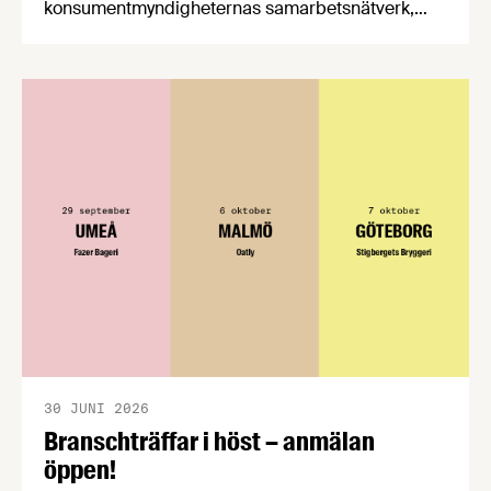
konsumentmyndigheternas samarbetsnätverk,
CPC-nätverket, har kommit med en gemensam
förståelse om införandet av det nya
konsumentmaktsdirektivet. Livsmedelsföretagen
välkomnar att det på EU-nivå nu formellt erkänns
att införandet av direktivet skapar betydande
praktiska problem för företag.
30 JUNI 2026
Branschträffar i höst – anmälan
öppen!