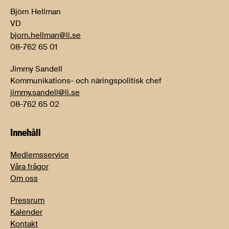
Björn Hellman
VD
bjorn.hellman@li.se
08-762 65 01
Jimmy Sandell
Kommunikations- och näringspolitisk chef
jimmy.sandell@li.se
08-762 65 02
Innehåll
Medlemsservice
Våra frågor
Om oss
Pressrum
Kalender
Kontakt