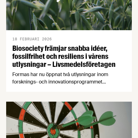
18 FEBRUARI 2026
Biosociety främjar snabba idéer,
fossilfrihet och resiliens i vårens
utlysningar – Livsmedelsföretagen
Formas har nu öppnat två utlysningar inom
forsknings- och innovationsprogrammet
Biosociety. En av utlysningarna skapar möjligheter
för att utforska innovativa idéer för framtida
biobaserade lösningar. Den andra är en större
utlysning för projekt som vill stärka fossilfrihet eller
resiliens inom bioekonomins primärproduktion
eller efterföljande industriprocesser.