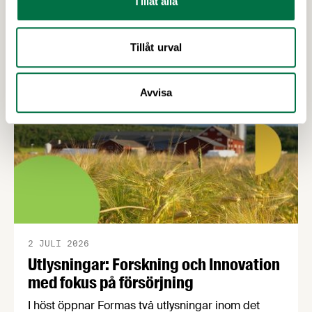
Tillåt alla
uppväxling som i dag överlämnas till regeringen
Senaste nytt
av Livsmedelsföretagen, Arla, Lantmännen, Scan
Sverige och LRF.
Tillåt urval
Avvisa
2 JULI 2026
Utlysningar: Forskning och Innovation
med fokus på försörjning
I höst öppnar Formas två utlysningar inom det