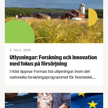
2 JULI 2026
Utlysningar: Forskning och Innovation
med fokus på försörjning
I höst öppnar Formas två utlysningar inom det
nationella forskningsprogrammet för livsmedel,
NFP Livs. Inriktningarna är "hållbara och robusta
försörjningsvägar" samt "hållbara insatsvaror för
en motståndskraftig livsmedelsförsörjning", och
båda syftar till att bana väg för innovationer som
stärker Sveriges livsmedelsförsörjning.