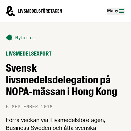
Hoppa till innehåll
Livsmedelsföretagen – till startsidan
Meny
Nyheter
LIVSMEDELSEXPORT
Svensk
livsmedelsdelegation på
NOPA-mässan i Hong Kong
5 SEPTEMBER 2018
Förra veckan var Livsmedelsföretagen,
Business Sweden och åtta svenska