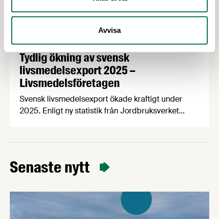
Avvisa
28 APRIL 2026
Tydlig ökning av svensk
livsmedelsexport 2025 –
Livsmedelsföretagen
Svensk livsmedelsexport ökade kraftigt under
2025. Enligt ny statistik från Jordbruksverket
uppgick exporten till 93 miljarder kronor, vilket
motsvarar en ökning med 10 miljarder kronor eller
12 procent jämfört med året innan. Samtidigt ökar
handelsunderskottet, vilket tyder på att
Senaste nytt
exportpotentialen inte tillvaratas fullt ut.