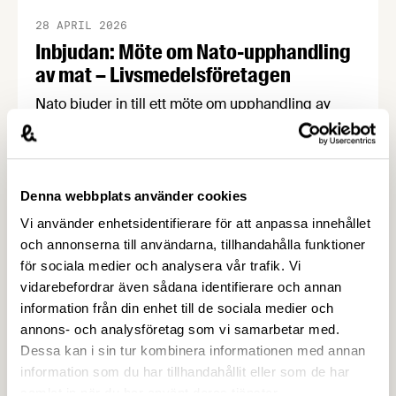
28 APRIL 2026
Inbjudan: Möte om Nato-upphandling
av mat – Livsmedelsföretagen
Nato bjuder in till ett möte om upphandling av
livsmedel den 16 juni i Luxemburg. Det är en
möjlighet för svenska företag att lära sig mer om
hur Natos upphandlingsprocess fungerar och
naturligtvis också att berätta om sina produkter
Denna webbplats använder cookies
och lösningar. OBS! Sista anmälningsdagen är 15
Vi använder enhetsidentifierare för att anpassa innehållet
maj. Natomötet är en möjlighet för svenska
och annonserna till användarna, tillhandahålla funktioner
företag att …
för sociala medier och analysera vår trafik. Vi
vidarebefordrar även sådana identifierare och annan
information från din enhet till de sociala medier och
annons- och analysföretag som vi samarbetar med.
Dessa kan i sin tur kombinera informationen med annan
information som du har tillhandahållit eller som de har
samlat in när du har använt deras tjänster.