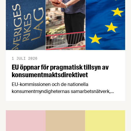
1 JULI 2026
EU öppnar för pragmatisk tillsyn av
konsumentmaktsdirektivet
EU-kommissionen och de nationella
konsumentmyndigheternas samarbetsnätverk,
CPC-nätverket, har kommit med en gemensam
förståelse om införandet av det nya
konsumentmaktsdirektivet. Livsmedelsföretagen
välkomnar att det på EU-nivå nu formellt erkänns
att införandet av direktivet skapar betydande