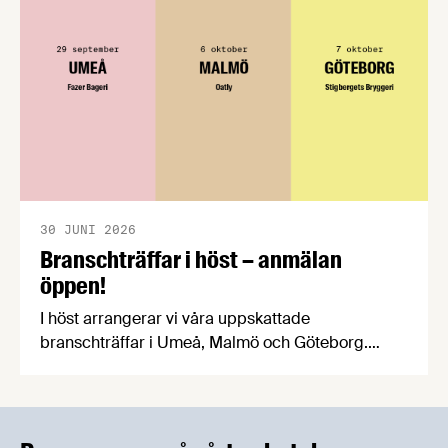
praktiska problem för företag.
30 JUNI 2026
Branschträffar i höst – anmälan
öppen!
I höst arrangerar vi våra uppskattade
branschträffar i Umeå, Malmö och Göteborg.
Livsmedelsföretagens experter kommer att
informera om aktuella frågor samtidigt som du
kan träffa branschkollegor och utbyta
erfarenheter.