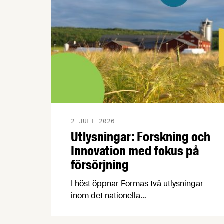
2 JULI 2026
Utlysningar: Forskning och
Innovation med fokus på
försörjning
I höst öppnar Formas två utlysningar
inom det nationella
forskningsprogrammet för livsmedel,
NFP Livs. Inriktningarna är "hållbara och