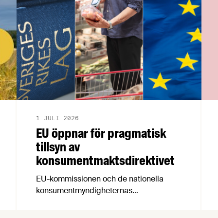
1 JULI 2026
EU öppnar för pragmatisk
tillsyn av
konsumentmaktsdirektivet
EU-kommissionen och de nationella
konsumentmyndigheternas
samarbetsnätverk, CPC-nätverket, har
kommit med en gemensam förståelse