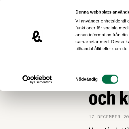
Hoppa till innehåll
Livsmedelsföretagen – till startsidan
Denna webbplats använde
Vi använder enhetsidentifie
funktioner för sociala medi
annan information från din
samarbetar med. Dessa kan
Nyheter
tillhandahållit eller som d
LIVSMEDEL OCH L
Total
Samtyckesval
Nödvändig
och k
17 DECEMBER 20