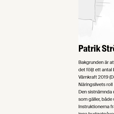
Patrik St
Bakgrunden är att
det följt ett ant
Värnkraft 2019 (
Näringslivets roll 
Den sistnämnda ut
som gäller, både
Instruktionerna f