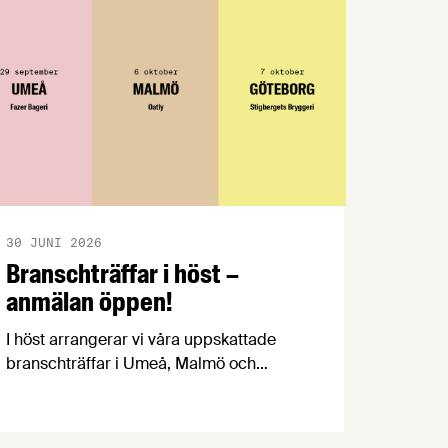
30 JUNI 2026
Branschträffar i höst –
anmälan öppen!
I höst arrangerar vi våra uppskattade
branschträffar i Umeå, Malmö och
Göteborg. Livsmedelsföretagens
experter kommer att informera om
aktuella frågor samtidigt som du kan