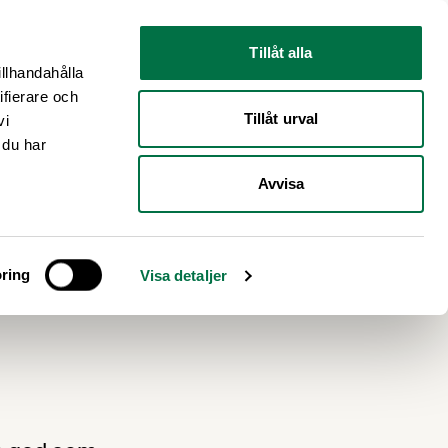
Nyhetsrum
Om oss
Tillåt alla
illhandahålla
ifierare och
Tillåt urval
vi
 du har
Avvisa
gen
ring
Visa detaljer