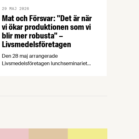
29 MAJ 2026
Mat och Försvar: "Det är när
vi ökar produktionen som vi
blir mer robusta" –
Livsmedelsföretagen
Den 28 maj arrangerade
Livsmedelsföretagen lunchseminariet
”Mat och Försvar” där företrädare för
politiken, myndigheter och
livsmedelsindustrin diskuterade nuläget
för Sveriges livsmedelsberedskap utifrån
rapporten ”Hur stark är Sveriges
livsmedelsberedskap?”
Livsmedelsföretagens rapport Hur stark
är Sveriges livsmedelsberedskap?