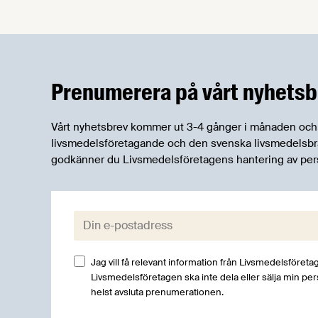
robusta försörjningsvägar" samt
"hållbara insatsvaror för en
motståndskraftig livsmedelsförsörjning",
och båda syftar till att bana väg för
innovationer som stärker Sveriges
Prenumerera på vårt nyhetsb
livsmedelsförsörjning.
Vårt nyhetsbrev kommer ut 3-4 gånger i månaden och rik
livsmedelsföretagande och den svenska livsmedelsbran
godkänner du Livsmedelsföretagens hantering av per
E-post:
Jag vill få relevant information från Livsmedelsföretag
Livsmedelsföretagen ska inte dela eller sälja min pe
helst avsluta prenumerationen.