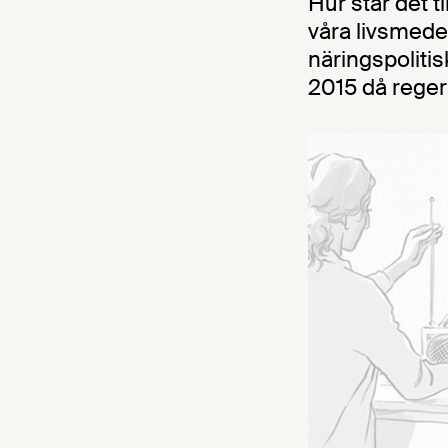
Hur står det 
våra livsmedel
näringspoliti
2015 då regeri