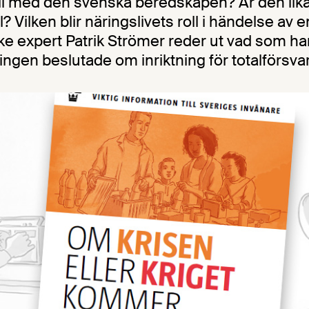
till med den svenska beredskapen? Är den li
? Vilken blir näringslivets roll i händelse av e
ske expert Patrik Strömer reder ut vad som h
ngen beslutade om inriktning för totalförsvar