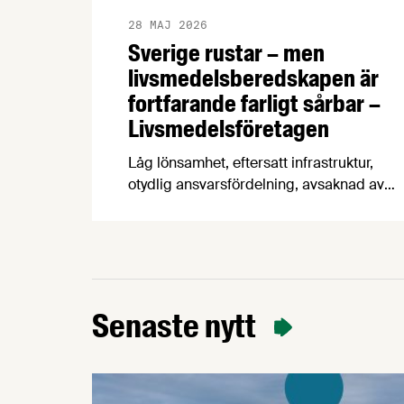
28 MAJ 2026
Sverige rustar – men
livsmedelsberedskapen är
fortfarande farligt sårbar –
Livsmedelsföretagen
Låg lönsamhet, eftersatt infrastruktur,
otydlig ansvarsfördelning, avsaknad av
beredskapsavtal och osäkra
handelsvägar hotar Sveriges förmåga att
försörja befolkningen med mat vid kris
och krig. Det visar en ny
beredskapsrapport från
Livsmedelsföretagen som också
Senaste nytt
konstaterar att produktionen av svenska
livsmedel minskar i en tid när
produktionen måste öka för att stärka
beredskapen.