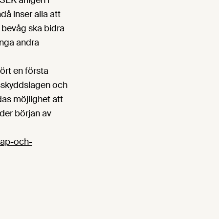
EK årligen i
å inser alla att
t bevåg ska bidra
 inga andra
rt en första
tsskyddslagen och
das möjlighet att
der början av
kap-och-