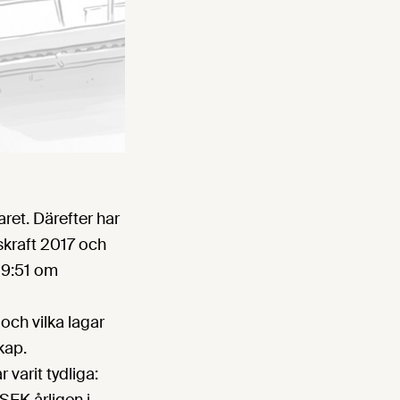
ret. Därefter har
skraft 2017 och
19:51 om
och vilka lagar
kap.
 varit tydliga: