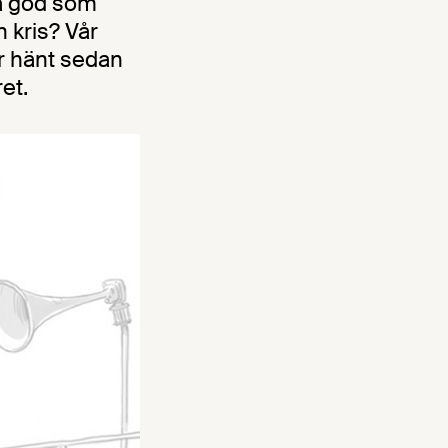
ka god som
n kris? Vår
ar hänt sedan
et.