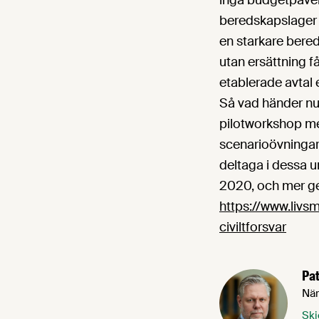
inga budgetpåver
beredskapslager o
en starkare bered
utan ersättning få
etablerade avtal 
Så vad händer nu
pilotworkshop me
scenarioövningar.
deltaga i dessa 
2020, och mer gen
https://www.livs
civiltforsvar
Pat
När
Ski