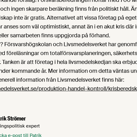
kande förslag! Försvarsberedningen höftar med 700 MS
ch ingen skarpare beräkning finns från politiskt håll. Änd
skap inte är gratis. Alternativet att vissa företag på ege
r anses som väl optimistiskt, annat än i en akut kris där
eller samarbeten finns uppgjorda på förhand.
? Försvarshögskolan och Livsmedelsverket har genomfö
d föreläsningar om totalförsvarsplaneringen, säkerhe
 Tanken är att företag i hela livsmedelskedjan ska erbju
under kommande år. Mer information om detta väntas un
erell information från Livsmedelsverket finns här:
medelsverket.se/produktion-handel–kontroll/krisbereds
rik Strömer
ingspolitisk expert
cka e-post till Patrik