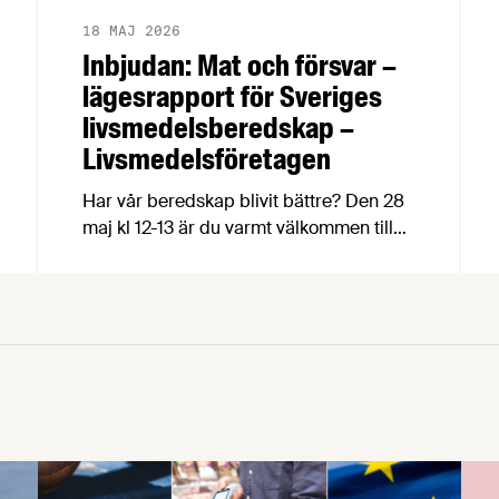
18 MAJ 2026
Inbjudan: Mat och försvar –
lägesrapport för Sveriges
livsmedelsberedskap –
Livsmedelsföretagen
Har vår beredskap blivit bättre? Den 28
maj kl 12-13 är du varmt välkommen till
lunchseminariet Mat och försvar, där
politiker, experter och matproducenter
bedömer nuläget för Sveriges
livsmedelsförsörjning utifrån en
uppföljning av Livsmedelsföretagens
beredskapsrapport Recept för resiliens.
Livsmedelsförsörjningen är en central
del av Sveriges civila och militära
försvar.