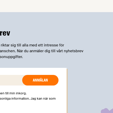
om införandet av det nya
konsumentmaktsdirektivet.
Livsmedelsföretagen välkomnar att det
på EU-nivå nu formellt erkänns att
införandet av direktivet skapar
rev
betydande praktiska problem för företag.
tar sig till alla med ett intresse för
schen. När du anmäler dig till vårt nyhetsbrev
sonuppgifter.
en till min inkorg.
rsonliga information. Jag kan när som