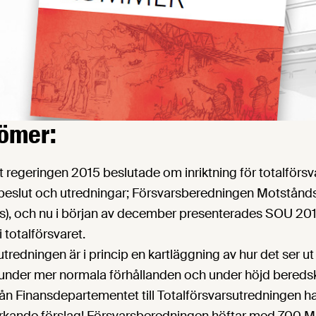
römer:
 regeringen 2015 beslutade om inriktning för totalförsva
al beslut och utredningar; Försvarsberedningen Motstånd
Ds), och nu i början av december presenterades SOU 20
i totalförsvaret.
redningen är i princip en kartläggning av hur det ser ut 
 under mer normala förhållanden och under höjd bereds
rån Finansdepartementet till Totalförsvarsutredningen har