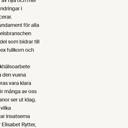
t av nya och mer
ndringar i
erar.
ndament för alla
edelsbranschen
l som bidrar till
ex fullkorn och
olkhälsoarbete
å den vuxna
ras vara klara
prör många av oss
nor ser ut idag.
vilka
var insatserna
Elisabet Rytter,