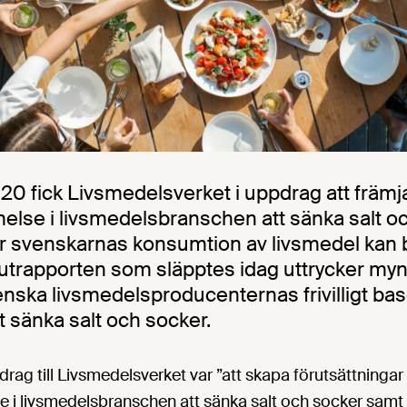
 fick Livsmedelsverket i uppdrag att främj
se i livsmedelsbranschen att sänka salt o
 svenskarnas konsumtion av livsmedel kan b
lutrapporten som släpptes idag uttrycker myn
venska livsmedelsproducenternas frivilligt ba
tt sänka salt och socker.
ag till Livsmedelsverket var ”att skapa förutsättningar 
i livsmedelsbranschen att sänka salt och socker samt 