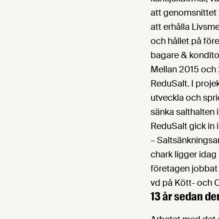
att genomsnittet 
att erhålla Livsm
och hållet på före
bagare & kondito
Mellan 2015 och 
ReduSalt. I proj
utveckla och spri
sänka salthalten 
ReduSalt gick in 
– Saltsänkningsarb
chark ligger idag 
företagen jobbat
vd på Kött- och 
13 år sedan d