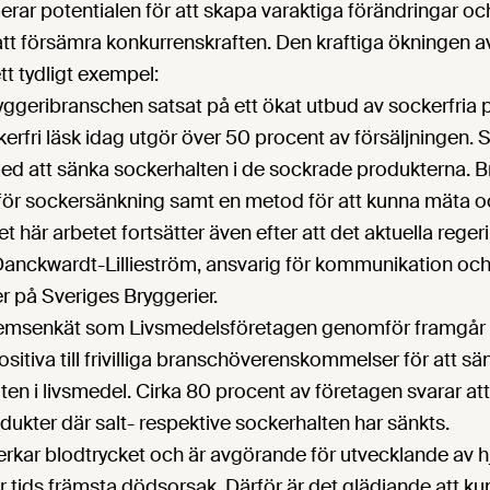
merar potentialen för att skapa varaktiga förändringar o
att försämra konkurrenskraften. Den kraftiga ökningen 
ett tydligt exempel:
ryggeribranschen satsat på ett ökat utbud av sockerfria
ckerfri läsk idag utgör över 50 procent av försäljningen. 
d att sänka sockerhalten i de sockrade produkterna. B
r sockersänkning samt en metod för att kunna mäta o
et här arbetet fortsätter även efter att det aktuella reg
 Danckwardt-Lillieström, ansvarig för kommunikation oc
r på Sveriges Bryggerier.
lemsenkät som Livsmedelsföretagen genomför framgår a
ositiva till frivilliga branschöverenskommelser för att s
ten i livsmedel. Cirka 80 procent av företagen svarar att 
dukter där salt- respektive sockerhalten har sänkts.
erkar blodtrycket och är avgörande för utvecklande av h
r tids främsta dödsorsak. Därför är det glädjande att k