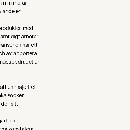
ch minimerar
av andelen
 produkter, med
Samtidigt arbetar
ranschen har ett
ch avrapportera
eringsuppdraget är
h
tt en majoritet
änka socker-
de i sitt
järt- och
unna konstatera