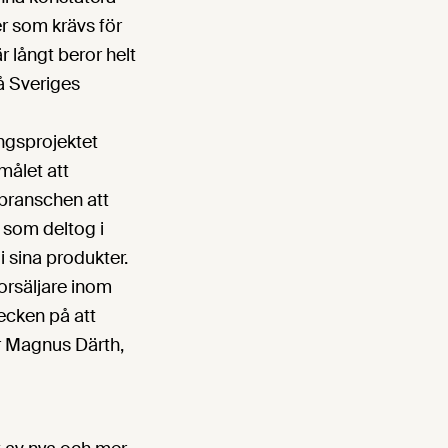
er som krävs för
r långt beror helt
på Sveriges
ngsprojektet
målet att
sbranschen att
 som deltog i
i sina produkter.
torsäljare inom
tecken på att
r Magnus Därth,