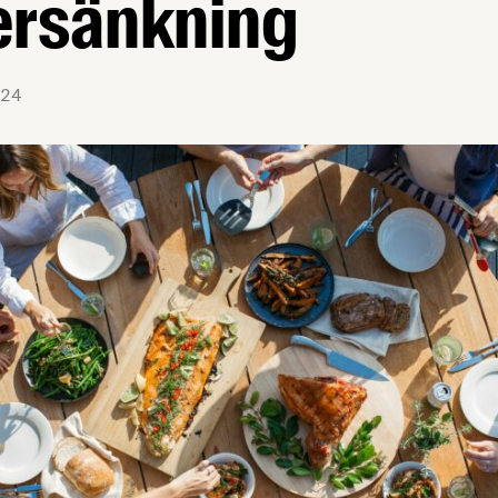
ersänkning
24