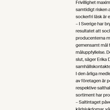
Frivillighet maxi
samtidigt risken 
sockerfri läsk är 
– I Sverige har b
resultatet att so
producenterna me
gemensamt mål fö
måluppfyllelse. D
slut, säger Erika
samhällskontakte
I den årliga med
av företagen är p
respektive salthal
sortiment har pro
– Saltintaget påv
kärlsjukdomar, vå