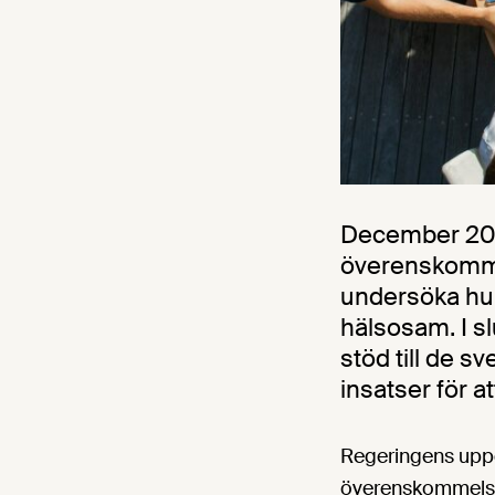
December 2020
överenskommel
undersöka hur
hälsosam. I s
stöd till de s
insatser för a
Regeringens uppdr
överenskommelse 