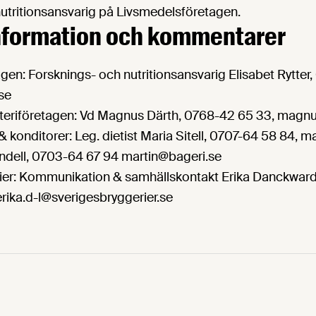
nutritionsansvarig på Livsmedelsföretagen.
information och kommentarer
gen: Forsknings- och nutritionsansvarig Elisabet Rytter
.se
teriföretagen: Vd Magnus Därth, 0768-42 65 33, magnu
 konditorer: Leg. dietist Maria Sitell, 0707-64 58 84, 
Lundell, 0703-64 67 94 martin@bageri.se
ier: Kommunikation & samhällskontakt Erika Danckwardt
rika.d-l@sverigesbryggerier.se