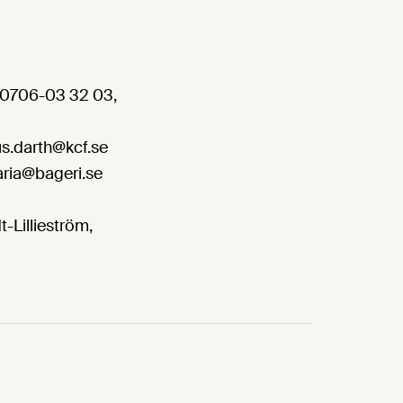
, 0706-03 32 03,
s.darth@kcf.se
maria@bageri.se
-Lillieström,