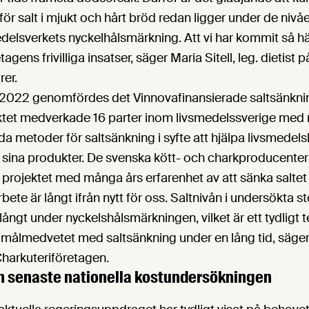
för salt i mjukt och hårt bröd redan ligger under de nivå
edelsverkets nyckelhålsmärkning. Att vi har kommit så hä
tagens frivilliga insatser, säger Maria Sitell, leg. dietist 
rer.
2022 genomfördes det Vinnovafinansierade saltsänkni
ektet medverkade 16 parter inom livsmedelssverige med 
da metoder för saltsänkning i syfte att hjälpa livsmedel
i sina produkter. De svenska kött- och charkproducenter
i projektet med många års erfarenhet av att sänka saltet 
ete är långt ifrån nytt för oss. Saltnivån i undersökta s
långt under nyckelshålsmärkningen, vilket är ett tydligt 
 målmedvetet med saltsänkning under en lång tid, säge
Charkuteriföretagen.
en senaste nationella kostundersökningen