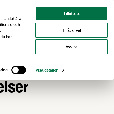
Nyhetsrum
Om oss
Tillåt alla
illhandahålla
ifierare och
Tillåt urval
vi
 du har
Avvisa
ring
Visa detaljer
lser