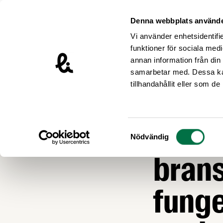
Hoppa till innehåll
Livsmedelsföretagen – till startsidan
Denna webbplats använde
Vi använder enhetsidentifie
funktioner för sociala medi
annan information från din
samarbetar med. Dessa kan
Nyheter
tillhandahållit eller som d
MAT OCH HÄLSA
Tydlig
Samtyckesval
Nödvändig
bran
funge