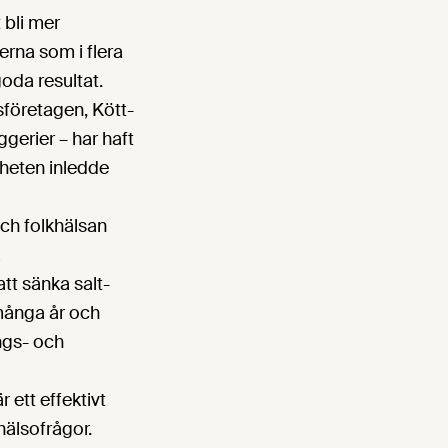
bli mer
rna som i flera
goda resultat.
företagen, Kött-
gerier – har haft
gheten inledde
och folkhälsan
a
tt sänka salt-
 många år och
ings- och
r ett effektivt
hälsofrågor.