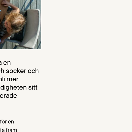
a en
ch socker och
li mer
digheten sitt
serade
för en
ta fram