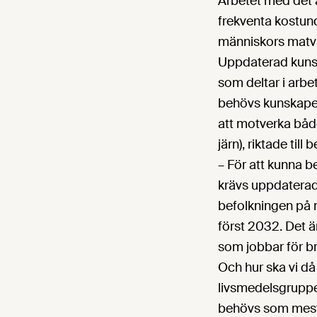
Arbetet med det a
frekventa kostund
människors matva
Uppdaterad kunsk
som deltar i arb
behövs kunskapen 
att motverka både
järn), riktade ti
– För att kunna b
krävs uppdaterad
befolkningen på n
först 2032. Det ä
som jobbar för br
Och hur ska vi då
livsmedelsgrupper
behövs som mest. 