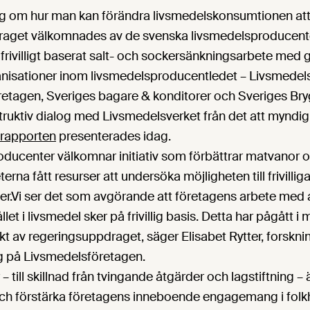
 om hur man kan förändra livsmedelskonsumtionen att 
aget välkomnades av de svenska livsmedelsproducente
t frivilligt baserat salt- och sockersänkningsarbete med 
nisationer inom livsmedelsproducentledet – Livsmedels
etagen, Sveriges bagare & konditorer och Sveriges Bryg
truktiv dialog med Livsmedelsverket från det att myndi
trapporten
presenterades idag.
oducenter välkomnar initiativ som förbättrar matvanor 
rna fått resurser att undersöka möjligheten till frivillig
.Vi ser det som avgörande att företagens arbete med a
et i livsmedel sker på frivillig basis. Detta har pågått i
ärkt av regeringsuppdraget, säger Elisabet Rytter, forskn
ig på Livsmedelsföretagen.
 – till skillnad från tvingande åtgärder och lagstiftning – ä
 och förstärka företagens inneboende engagemang i folk