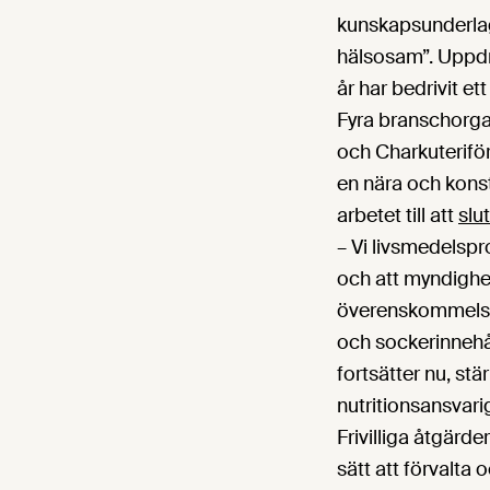
kunskapsunderlag
hälsosam”. Uppdr
år har bedrivit et
Fyra branschorga
och Charkuteriför
en nära och kons
arbetet till att
slu
– Vi livsmedelspr
och att myndighete
överenskommelser
och sockerinnehåll
fortsätter nu, st
nutritionsansvar
Frivilliga åtgärder
sätt att förvalta