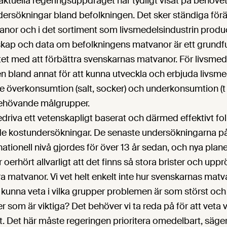
ktuella regeringsuppdraget har tydligt visat på behove
ersökningar bland befolkningen. Det sker ständiga förä
nor och i det sortiment som livsmedelsindustrin produc
ap och data om befolkningens matvanor är ett grundfu
etet med att förbättra svenskarnas matvanor. För livsm
bland annat för att kunna utveckla och erbjuda livsmede
 överkonsumtion (salt, socker) och underkonsumtion (t 
ll behövande målgrupper.
edriva ett vetenskapligt baserat och därmed effektivt f
e kostundersökningar. De senaste undersökningarna p
ationell nivå gjordes för över 13 år sedan, och nya plane
r oerhört allvarligt att det finns så stora brister och up
a matvanor. Vi vet helt enkelt inte hur svenskarnas matva
 kunna veta i vilka grupper problemen är som störst och 
 som är viktiga? Det behöver vi ta reda på för att veta 
Det här måste regeringen prioritera omedelbart, säger 